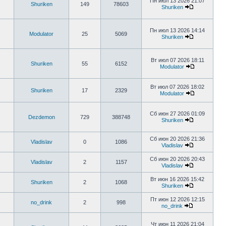
Пн июл 13 2026 21:07
Shuriken
149
78603
Shuriken
Пн июл 13 2026 14:14
Modulator
25
5069
Shuriken
Вт июл 07 2026 18:11
Shuriken
55
6152
Modulator
Вт июл 07 2026 18:02
Shuriken
17
2329
Modulator
Сб июн 27 2026 01:09
Dezdemon
729
388748
Shuriken
Сб июн 20 2026 21:36
Vladislav
0
1086
Vladislav
Сб июн 20 2026 20:43
Vladislav
2
1157
Vladislav
Вт июн 16 2026 15:42
Shuriken
2
1068
Shuriken
Пт июн 12 2026 12:15
no_drink
2
998
no_drink
Чт июн 11 2026 21:04