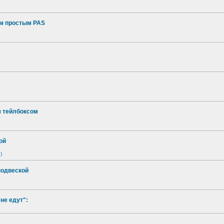
ым простым PAS
м тейлбоксом
ой
)
подвеской
не едут":