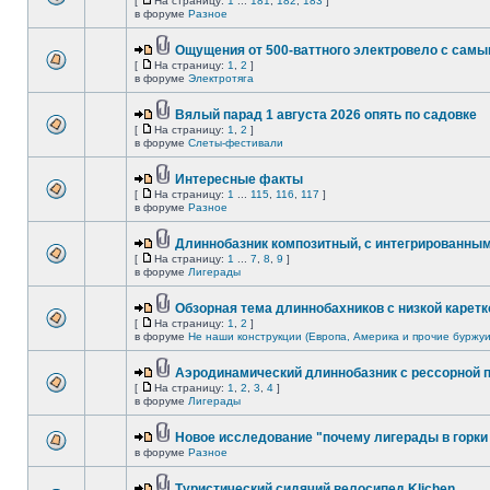
[
На страницу:
1
...
181
,
182
,
183
]
в форуме
Разное
Ощущения от 500-ваттного электровело с сам
[
На страницу:
1
,
2
]
в форуме
Электротяга
Вялый парад 1 августа 2026 опять по садовке
[
На страницу:
1
,
2
]
в форуме
Слеты-фестивали
Интересные факты
[
На страницу:
1
...
115
,
116
,
117
]
в форуме
Разное
Длиннобазник композитный, с интегрированны
[
На страницу:
1
...
7
,
8
,
9
]
в форуме
Лигерады
Обзорная тема длиннобахников с низкой каретк
[
На страницу:
1
,
2
]
в форуме
Не наши конструкции (Европа, Америка и прочие буржуи
Аэродинамический длиннобазник с рессорной 
[
На страницу:
1
,
2
,
3
,
4
]
в форуме
Лигерады
Новое исследование "почему лигерады в горки 
в форуме
Разное
Туристический сидячий велосипед Klichen