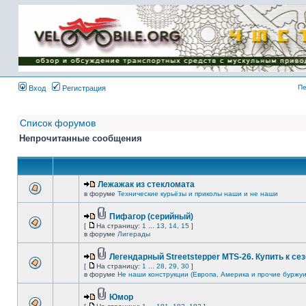
Имя пользователя:
Пароль:
{ LOG_ME_IN_SHORT
}
Пе
Вход
Регистрация
Список форумов
Непрочитанные сообщения
Лежажак из стекломата
в форуме
Технические курьёзы и приколы наши и не наши
Пифагор (серийный)
[
На страницу:
1
...
13
,
14
,
15
]
в форуме
Лигерады
Легендарный Streetstepper MTS-26. Купить к сез
[
На страницу:
1
...
28
,
29
,
30
]
в форуме
Не наши конструкции (Европа, Америка и прочие буржуи
Юмор