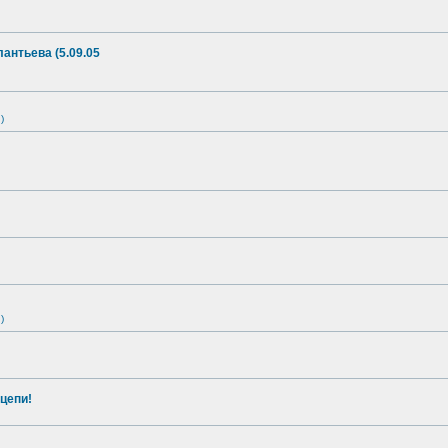
антьева (5.09.05
)
)
цепи!