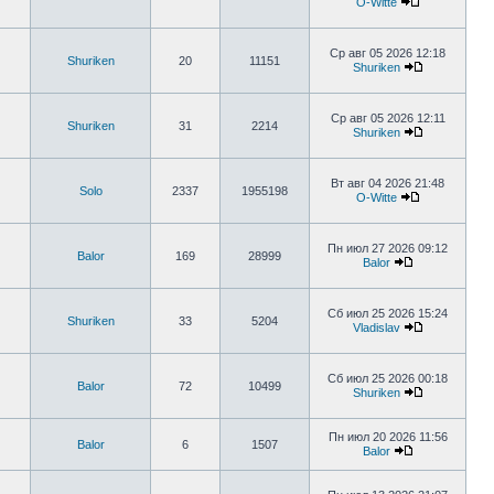
O-Witte
Ср авг 05 2026 12:18
Shuriken
20
11151
Shuriken
Ср авг 05 2026 12:11
Shuriken
31
2214
Shuriken
Вт авг 04 2026 21:48
Solo
2337
1955198
O-Witte
Пн июл 27 2026 09:12
Balor
169
28999
Balor
Сб июл 25 2026 15:24
Shuriken
33
5204
Vladislav
Сб июл 25 2026 00:18
Balor
72
10499
Shuriken
Пн июл 20 2026 11:56
Balor
6
1507
Balor