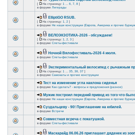
[
На страницу:
1
...
6
,
7
,
8
]
в форуме
Лигерады
ElliptiGO RSUB.
[
На страницу:
1
,
2
]
в форуме
Не наши конструкции (Европа, Америка и прочие буржуи
ВЕЛОЭКЗОТИКА-2026 - обсуждаем!
[
На страницу:
1
,
2
,
3
]
в форуме
Слеты-фестивали
Ночной Вялофестиваль-2026 4 июля.
в форуме
Слеты-фестивали
Экспериментальный велосипед с рычажным пр
[
На страницу:
1
...
35
,
36
,
37
]
в форуме
Самокаты и прочие конструкции
Тест на изменение угла наклона сиденья
в форуме
Как сделать? - вопросы и предложения (разное)
Мужик построил передний привод из того что был
в форуме
Не наши конструкции (Европа, Америка и прочие буржуи
Суздальцеву - 90! Приглашение на юбилей.
в форуме
Встречи
Совместная всреча с покатушкой.
в форуме
Слеты-фестивали
Маскарайд 06.06.26 приглашает дяденек из зо