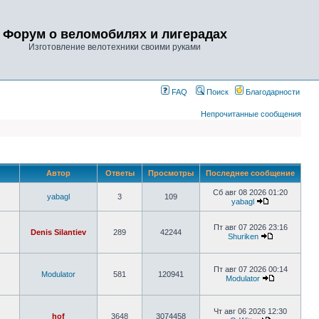
Форум о веломобилях и лигерадах
Изготовление велотехники своими руками
FAQ
Поиск
Благодарности
Непрочитанные сообщения
Автор
Ответы
Просмотры
Последнее сообщение
Сб авг 08 2026 01:20
yabagl
3
109
yabagl
Пт авг 07 2026 23:16
Denis Silantiev
289
42244
Shuriken
Пт авг 07 2026 00:14
Modulator
581
120941
Modulator
Чт авг 06 2026 12:30
hof
3648
3074458