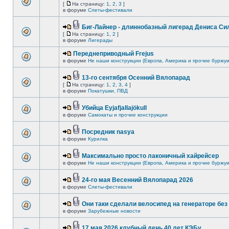
[
На страницу:
1
,
2
,
3
]
в форуме
Слеты-фестивали
Биг-Лайнер - длиннобазный лигерад Дениса Сил
[
На страницу:
1
,
2
]
в форуме
Лигерады
Переднеприводный Frejus
в форуме
Не наши конструкции (Европа, Америка и прочие буржуи
13-го сентября Осенний Вялопарад
[
На страницу:
1
,
2
,
3
,
4
]
в форуме
Покатушки, ПВД
Убийца Eyjafjallajökull
в форуме
Самокаты и прочие конструкции
Посредник nasya
в форуме
Курилка
Максимально просто лаконичный хайрейсер
в форуме
Не наши конструкции (Европа, Америка и прочие буржуи
24-го мая Весенний Вялопарад 2026
в форуме
Слеты-фестивали
Они таки сделали велосипед на генераторе без 
в форуме
Зарубежные новости
17 мая 2026 клубный день 40 лет КЭБу