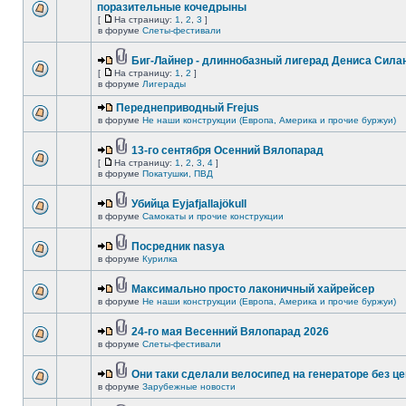
поразительные кочедрыны
[
На страницу:
1
,
2
,
3
]
в форуме
Слеты-фестивали
Биг-Лайнер - длиннобазный лигерад Дениса Силан
[
На страницу:
1
,
2
]
в форуме
Лигерады
Переднеприводный Frejus
в форуме
Не наши конструкции (Европа, Америка и прочие буржуи)
13-го сентября Осенний Вялопарад
[
На страницу:
1
,
2
,
3
,
4
]
в форуме
Покатушки, ПВД
Убийца Eyjafjallajökull
в форуме
Самокаты и прочие конструкции
Посредник nasya
в форуме
Курилка
Максимально просто лаконичный хайрейсер
в форуме
Не наши конструкции (Европа, Америка и прочие буржуи)
24-го мая Весенний Вялопарад 2026
в форуме
Слеты-фестивали
Они таки сделали велосипед на генераторе без це
в форуме
Зарубежные новости