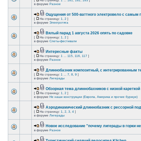
[
На страницу:
1
...
181
,
182
,
183
]
в форуме
Разное
Ощущения от 500-ваттного электровело с самым
[
На страницу:
1
,
2
]
в форуме
Электротяга
Вялый парад 1 августа 2026 опять по садовке
[
На страницу:
1
,
2
]
в форуме
Слеты-фестивали
Интересные факты
[
На страницу:
1
...
115
,
116
,
117
]
в форуме
Разное
Длиннобазник композитный, с интегрированным 
[
На страницу:
1
...
7
,
8
,
9
]
в форуме
Лигерады
Обзорная тема длиннобахников с низкой кареткой
[
На страницу:
1
,
2
]
в форуме
Не наши конструкции (Европа, Америка и прочие буржуи)
Аэродинамический длиннобазник с рессорной по
[
На страницу:
1
,
2
,
3
,
4
]
в форуме
Лигерады
Новое исследование "почему лигерады в горки не
в форуме
Разное
Туристический сидячий велосипед Klichen