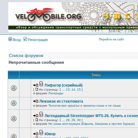
Имя пользователя:
Пароль:
{ LOG_ME_IN_SHORT
}
Перейти на сайт
Вход
Регистрация
Список форумов
Непрочитанные сообщения
Темы
Пифагор (серийный)
[
На страницу:
1
...
13
,
14
,
15
]
в форуме
Лигерады
Лежажак из стекломата
в форуме
Технические курьёзы и приколы наши и не наши
Легендарный Streetstepper MTS-26. Купить к сезону
[
На страницу:
1
...
28
,
29
,
30
]
в форуме
Не наши конструкции (Европа, Америка и прочие буржуи)
Юмор