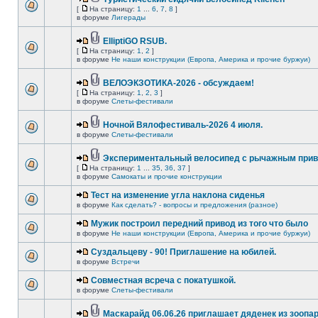
[
На страницу:
1
...
6
,
7
,
8
]
в форуме
Лигерады
ElliptiGO RSUB.
[
На страницу:
1
,
2
]
в форуме
Не наши конструкции (Европа, Америка и прочие буржуи)
ВЕЛОЭКЗОТИКА-2026 - обсуждаем!
[
На страницу:
1
,
2
,
3
]
в форуме
Слеты-фестивали
Ночной Вялофестиваль-2026 4 июля.
в форуме
Слеты-фестивали
Экспериментальный велосипед с рычажным прив
[
На страницу:
1
...
35
,
36
,
37
]
в форуме
Самокаты и прочие конструкции
Тест на изменение угла наклона сиденья
в форуме
Как сделать? - вопросы и предложения (разное)
Мужик построил передний привод из того что было
в форуме
Не наши конструкции (Европа, Америка и прочие буржуи)
Суздальцеву - 90! Приглашение на юбилей.
в форуме
Встречи
Совместная всреча с покатушкой.
в форуме
Слеты-фестивали
Маскарайд 06.06.26 приглашает дяденек из зоопар