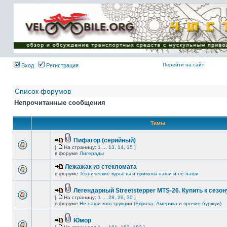
Имя пользователя:
Пароль:
{ LOG_ME_IN_SHORT
}
Перейти на сайт
Вход
Регистрация
Список форумов
Непрочитанные сообщения
Темы
Пифагор (серийный)
[
На страницу:
1
...
13
,
14
,
15
]
в форуме
Лигерады
Лежажак из стекломата
в форуме
Технические курьёзы и приколы наши и не наши
Легендарный Streetstepper MTS-26. Купить к сезону
[
На страницу:
1
...
28
,
29
,
30
]
в форуме
Не наши конструкции (Европа, Америка и прочие буржуи)
Юмор