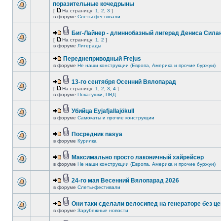
поразительные кочедрыны
[
На страницу:
1
,
2
,
3
]
в форуме
Слеты-фестивали
Биг-Лайнер - длиннобазный лигерад Дениса Силан
[
На страницу:
1
,
2
]
в форуме
Лигерады
Переднеприводный Frejus
в форуме
Не наши конструкции (Европа, Америка и прочие буржуи)
13-го сентября Осенний Вялопарад
[
На страницу:
1
,
2
,
3
,
4
]
в форуме
Покатушки, ПВД
Убийца Eyjafjallajökull
в форуме
Самокаты и прочие конструкции
Посредник nasya
в форуме
Курилка
Максимально просто лаконичный хайрейсер
в форуме
Не наши конструкции (Европа, Америка и прочие буржуи)
24-го мая Весенний Вялопарад 2026
в форуме
Слеты-фестивали
Они таки сделали велосипед на генераторе без це
в форуме
Зарубежные новости