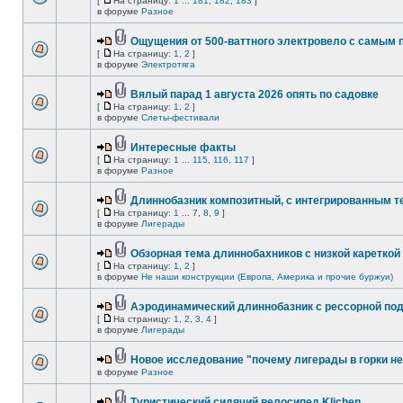
[
На страницу:
1
...
181
,
182
,
183
]
в форуме
Разное
Ощущения от 500-ваттного электровело с самым
[
На страницу:
1
,
2
]
в форуме
Электротяга
Вялый парад 1 августа 2026 опять по садовке
[
На страницу:
1
,
2
]
в форуме
Слеты-фестивали
Интересные факты
[
На страницу:
1
...
115
,
116
,
117
]
в форуме
Разное
Длиннобазник композитный, с интегрированным 
[
На страницу:
1
...
7
,
8
,
9
]
в форуме
Лигерады
Обзорная тема длиннобахников с низкой кареткой
[
На страницу:
1
,
2
]
в форуме
Не наши конструкции (Европа, Америка и прочие буржуи)
Аэродинамический длиннобазник с рессорной по
[
На страницу:
1
,
2
,
3
,
4
]
в форуме
Лигерады
Новое исследование "почему лигерады в горки не
в форуме
Разное
Туристический сидячий велосипед Klichen