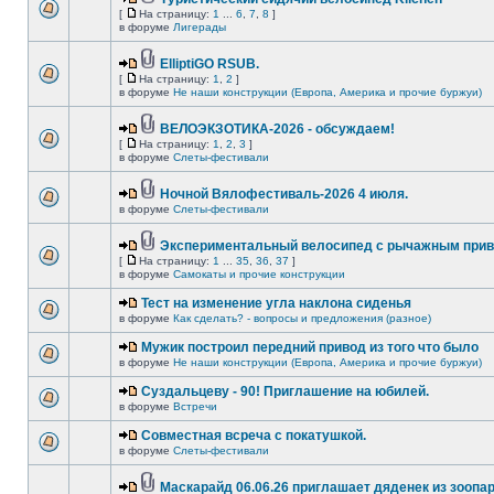
[
На страницу:
1
...
6
,
7
,
8
]
в форуме
Лигерады
ElliptiGO RSUB.
[
На страницу:
1
,
2
]
в форуме
Не наши конструкции (Европа, Америка и прочие буржуи)
ВЕЛОЭКЗОТИКА-2026 - обсуждаем!
[
На страницу:
1
,
2
,
3
]
в форуме
Слеты-фестивали
Ночной Вялофестиваль-2026 4 июля.
в форуме
Слеты-фестивали
Экспериментальный велосипед с рычажным прив
[
На страницу:
1
...
35
,
36
,
37
]
в форуме
Самокаты и прочие конструкции
Тест на изменение угла наклона сиденья
в форуме
Как сделать? - вопросы и предложения (разное)
Мужик построил передний привод из того что было
в форуме
Не наши конструкции (Европа, Америка и прочие буржуи)
Суздальцеву - 90! Приглашение на юбилей.
в форуме
Встречи
Совместная всреча с покатушкой.
в форуме
Слеты-фестивали
Маскарайд 06.06.26 приглашает дяденек из зоопар