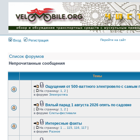
Имя пользователя:
Пароль:
{ LOG_ME_IN_SHORT
}
Перейти на сайт
Вход
Регистрация
Список форумов
Непрочитанные сообщения
Темы
Ощущения от 500-ваттного электровело с самым
[
На страницу:
1
,
2
]
в форуме
Электротяга
Вялый парад 1 августа 2026 опять по садовке
[
На страницу:
1
,
2
]
в форуме
Слеты-фестивали
Интересные факты
[
На страницу:
1
...
115
,
116
,
117
]
в форуме
Разное