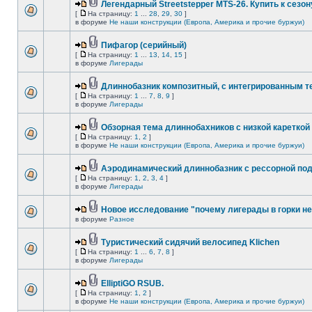
Легендарный Streetstepper MTS-26. Купить к сезону
[
На страницу:
1
...
28
,
29
,
30
]
в форуме
Не наши конструкции (Европа, Америка и прочие буржуи)
Пифагор (серийный)
[
На страницу:
1
...
13
,
14
,
15
]
в форуме
Лигерады
Длиннобазник композитный, с интегрированным 
[
На страницу:
1
...
7
,
8
,
9
]
в форуме
Лигерады
Обзорная тема длиннобахников с низкой кареткой
[
На страницу:
1
,
2
]
в форуме
Не наши конструкции (Европа, Америка и прочие буржуи)
Аэродинамический длиннобазник с рессорной по
[
На страницу:
1
,
2
,
3
,
4
]
в форуме
Лигерады
Новое исследование "почему лигерады в горки не
в форуме
Разное
Туристический сидячий велосипед Klichen
[
На страницу:
1
...
6
,
7
,
8
]
в форуме
Лигерады
ElliptiGO RSUB.
[
На страницу:
1
,
2
]
в форуме
Не наши конструкции (Европа, Америка и прочие буржуи)