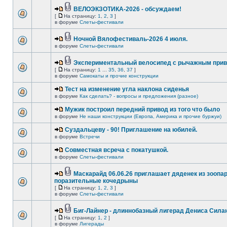
ВЕЛОЭКЗОТИКА-2026 - обсуждаем!
[
На страницу:
1
,
2
,
3
]
в форуме
Слеты-фестивали
Ночной Вялофестиваль-2026 4 июля.
в форуме
Слеты-фестивали
Экспериментальный велосипед с рычажным прив
[
На страницу:
1
...
35
,
36
,
37
]
в форуме
Самокаты и прочие конструкции
Тест на изменение угла наклона сиденья
в форуме
Как сделать? - вопросы и предложения (разное)
Мужик построил передний привод из того что было
в форуме
Не наши конструкции (Европа, Америка и прочие буржуи)
Суздальцеву - 90! Приглашение на юбилей.
в форуме
Встречи
Совместная всреча с покатушкой.
в форуме
Слеты-фестивали
Маскарайд 06.06.26 приглашает дяденек из зоопар
поразительные кочедрыны
[
На страницу:
1
,
2
,
3
]
в форуме
Слеты-фестивали
Биг-Лайнер - длиннобазный лигерад Дениса Силан
[
На страницу:
1
,
2
]
в форуме
Лигерады