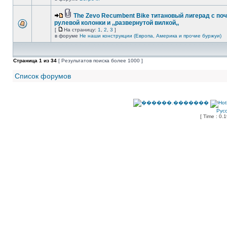
The Zevo Recumbent Bike титановый лигерад с по
рулевой колонки и ,,развернутой вилкой,,
[
На страницу:
1
,
2
,
3
]
в форуме
Не наши конструкции (Европа, Америка и прочие буржуи)
Страница
1
из
34
[ Результатов поиска более 1000 ]
Список форумов
Рус
[ Time : 0.