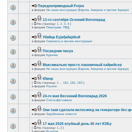
Переднеприводный Frejus
в форуме
Не наши конструкции (Европа, Америка и прочие буржуи)
13-го сентября Осенний Вялопарад
[
На страницу:
1
,
2
,
3
,
4
]
в форуме
Покатушки, ПВД
Убийца Eyjafjallajökull
в форуме
Самокаты и прочие конструкции
Посредник nasya
в форуме
Курилка
Максимально просто лаконичный хайрейсер
в форуме
Не наши конструкции (Европа, Америка и прочие буржуи)
Юмор
[
На страницу:
1
...
181
,
182
,
183
]
в форуме
Разное
24-го мая Весенний Вялопарад 2026
в форуме
Слеты-фестивали
Они таки сделали велосипед на генераторе без це
в форуме
Зарубежные новости
17 мая 2026 клубный день 40 лет КЭБу
[
На страницу:
1
,
2
]
в форуме
Встречи