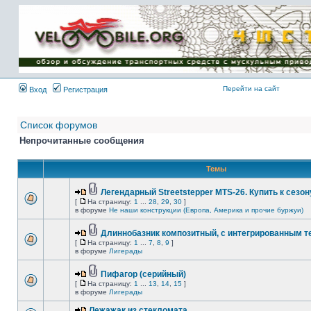
Имя пользователя:
Пароль:
{ LOG_ME_IN_SHORT
}
Перейти на сайт
Вход
Регистрация
Список форумов
Непрочитанные сообщения
Темы
Легендарный Streetstepper MTS-26. Купить к сезону
[
На страницу:
1
...
28
,
29
,
30
]
в форуме
Не наши конструкции (Европа, Америка и прочие буржуи)
Длиннобазник композитный, с интегрированным 
[
На страницу:
1
...
7
,
8
,
9
]
в форуме
Лигерады
Пифагор (серийный)
[
На страницу:
1
...
13
,
14
,
15
]
в форуме
Лигерады
Лежажак из стекломата