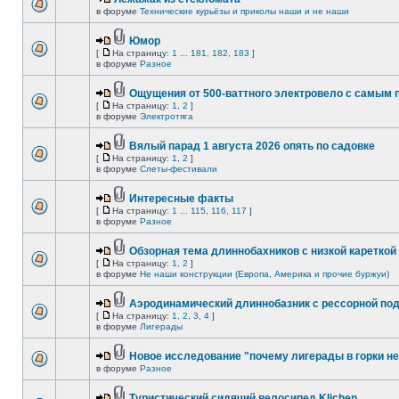
в форуме
Технические курьёзы и приколы наши и не наши
Юмор
[
На страницу:
1
...
181
,
182
,
183
]
в форуме
Разное
Ощущения от 500-ваттного электровело с самым
[
На страницу:
1
,
2
]
в форуме
Электротяга
Вялый парад 1 августа 2026 опять по садовке
[
На страницу:
1
,
2
]
в форуме
Слеты-фестивали
Интересные факты
[
На страницу:
1
...
115
,
116
,
117
]
в форуме
Разное
Обзорная тема длиннобахников с низкой кареткой
[
На страницу:
1
,
2
]
в форуме
Не наши конструкции (Европа, Америка и прочие буржуи)
Аэродинамический длиннобазник с рессорной по
[
На страницу:
1
,
2
,
3
,
4
]
в форуме
Лигерады
Новое исследование "почему лигерады в горки не
в форуме
Разное
Туристический сидячий велосипед Klichen