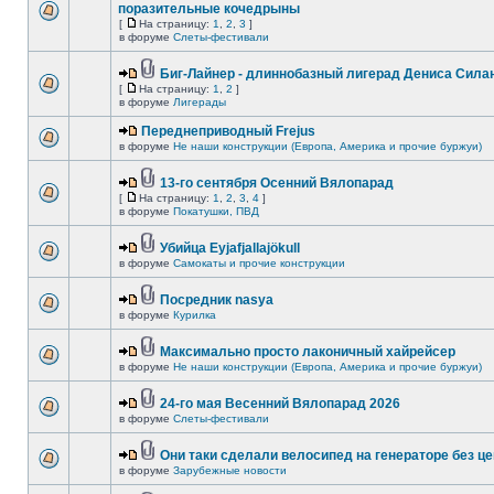
поразительные кочедрыны
[
На страницу:
1
,
2
,
3
]
в форуме
Слеты-фестивали
Биг-Лайнер - длиннобазный лигерад Дениса Силан
[
На страницу:
1
,
2
]
в форуме
Лигерады
Переднеприводный Frejus
в форуме
Не наши конструкции (Европа, Америка и прочие буржуи)
13-го сентября Осенний Вялопарад
[
На страницу:
1
,
2
,
3
,
4
]
в форуме
Покатушки, ПВД
Убийца Eyjafjallajökull
в форуме
Самокаты и прочие конструкции
Посредник nasya
в форуме
Курилка
Максимально просто лаконичный хайрейсер
в форуме
Не наши конструкции (Европа, Америка и прочие буржуи)
24-го мая Весенний Вялопарад 2026
в форуме
Слеты-фестивали
Они таки сделали велосипед на генераторе без це
в форуме
Зарубежные новости