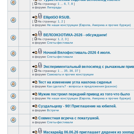
[
На страницу:
1
...
6
,
7
,
8
]
в форуме
Лигерады
ElliptiGO RSUB.
[
На страницу:
1
,
2
]
в форуме
Не наши конструкции (Европа, Америка и прочие буржуи)
ВЕЛОЭКЗОТИКА-2026 - обсуждаем!
[
На страницу:
1
,
2
,
3
]
в форуме
Слеты-фестивали
Ночной Вялофестиваль-2026 4 июля.
в форуме
Слеты-фестивали
Экспериментальный велосипед с рычажным прив
[
На страницу:
1
...
35
,
36
,
37
]
в форуме
Самокаты и прочие конструкции
Тест на изменение угла наклона сиденья
в форуме
Как сделать? - вопросы и предложения (разное)
Мужик построил передний привод из того что было
в форуме
Не наши конструкции (Европа, Америка и прочие буржуи)
Суздальцеву - 90! Приглашение на юбилей.
в форуме
Встречи
Совместная всреча с покатушкой.
в форуме
Слеты-фестивали
Маскарайд 06.06.26 приглашает дяденек из зоопар