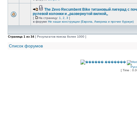
The Zevo Recumbent Bike титановый лигерад с по
рулевой колонки и ,,развернутой вилкой,,
[
На страницу:
1
,
2
,
3
]
в форуме
Не наши конструкции (Европа, Америка и прочие буржуи)
Страница
1
из
34
[ Результатов поиска более 1000 ]
Список форумов
Рус
[ Time : 0.