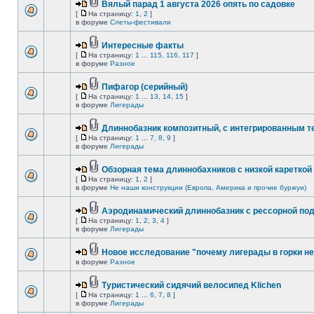
Вялый парад 1 августа 2026 опять по садовке
[
На страницу:
1
,
2
]
в форуме
Слеты-фестивали
Интересные факты
[
На страницу:
1
...
115
,
116
,
117
]
в форуме
Разное
Пифагор (серийный)
[
На страницу:
1
...
13
,
14
,
15
]
в форуме
Лигерады
Длиннобазник композитный, с интегрированным 
[
На страницу:
1
...
7
,
8
,
9
]
в форуме
Лигерады
Обзорная тема длиннобахников с низкой кареткой
[
На страницу:
1
,
2
]
в форуме
Не наши конструкции (Европа, Америка и прочие буржуи)
Аэродинамический длиннобазник с рессорной по
[
На страницу:
1
,
2
,
3
,
4
]
в форуме
Лигерады
Новое исследование "почему лигерады в горки не
в форуме
Разное
Туристический сидячий велосипед Klichen
[
На страницу:
1
...
6
,
7
,
8
]
в форуме
Лигерады