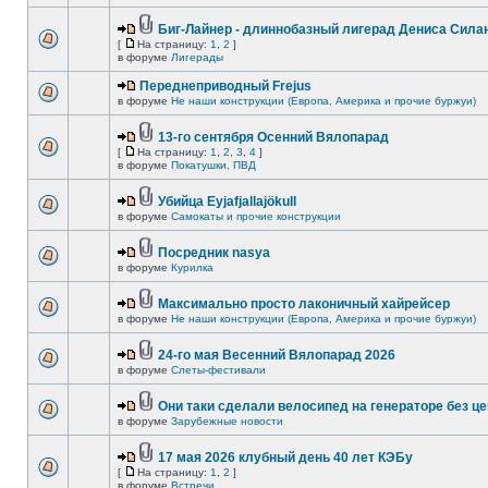
Биг-Лайнер - длиннобазный лигерад Дениса Силан
[
На страницу:
1
,
2
]
в форуме
Лигерады
Переднеприводный Frejus
в форуме
Не наши конструкции (Европа, Америка и прочие буржуи)
13-го сентября Осенний Вялопарад
[
На страницу:
1
,
2
,
3
,
4
]
в форуме
Покатушки, ПВД
Убийца Eyjafjallajökull
в форуме
Самокаты и прочие конструкции
Посредник nasya
в форуме
Курилка
Максимально просто лаконичный хайрейсер
в форуме
Не наши конструкции (Европа, Америка и прочие буржуи)
24-го мая Весенний Вялопарад 2026
в форуме
Слеты-фестивали
Они таки сделали велосипед на генераторе без це
в форуме
Зарубежные новости
17 мая 2026 клубный день 40 лет КЭБу
[
На страницу:
1
,
2
]
в форуме
Встречи