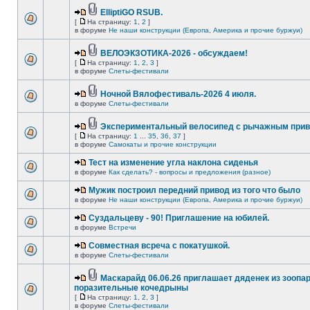
ElliptiGO RSUB.
[
На страницу:
1
,
2
]
в форуме
Не наши конструкции (Европа, Америка и прочие буржуи)
ВЕЛОЭКЗОТИКА-2026 - обсуждаем!
[
На страницу:
1
,
2
,
3
]
в форуме
Слеты-фестивали
Ночной Вялофестиваль-2026 4 июля.
в форуме
Слеты-фестивали
Экспериментальный велосипед с рычажным прив
[
На страницу:
1
...
35
,
36
,
37
]
в форуме
Самокаты и прочие конструкции
Тест на изменение угла наклона сиденья
в форуме
Как сделать? - вопросы и предложения (разное)
Мужик построил передний привод из того что было
в форуме
Не наши конструкции (Европа, Америка и прочие буржуи)
Суздальцеву - 90! Приглашение на юбилей.
в форуме
Встречи
Совместная всреча с покатушкой.
в форуме
Слеты-фестивали
Маскарайд 06.06.26 приглашает дяденек из зоопар
поразительные кочедрыны
[
На страницу:
1
,
2
,
3
]
в форуме
Слеты-фестивали