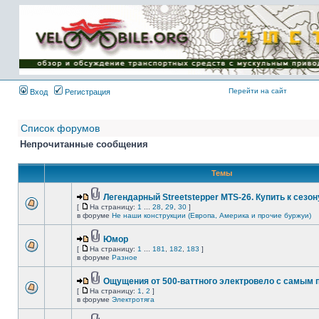
Имя пользователя:
Пароль:
{ LOG_ME_IN_SHORT
}
Перейти на сайт
Вход
Регистрация
Список форумов
Непрочитанные сообщения
Темы
Легендарный Streetstepper MTS-26. Купить к сезону
[
На страницу:
1
...
28
,
29
,
30
]
в форуме
Не наши конструкции (Европа, Америка и прочие буржуи)
Юмор
[
На страницу:
1
...
181
,
182
,
183
]
в форуме
Разное
Ощущения от 500-ваттного электровело с самым
[
На страницу:
1
,
2
]
в форуме
Электротяга