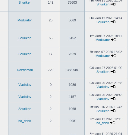
Пн июл 13 2026 21:07
Shuriken
149
78603
Shuriken
Пн июл 13 2026 14:14
Modulator
25
5069
Shuriken
Вт июл 07 2026 18:11
Shuriken
55
6152
Modulator
Вт июл 07 2026 18:02
Shuriken
17
2329
Modulator
Сб июн 27 2026 01:09
Dezdemon
729
388748
Shuriken
Сб июн 20 2026 21:36
Vladislav
0
1086
Vladislav
Сб июн 20 2026 20:43
Vladislav
2
1157
Vladislav
Вт июн 16 2026 15:42
Shuriken
2
1068
Shuriken
Пт июн 12 2026 12:15
no_drink
2
998
no_drink
Чт июн 11 2026 21:04