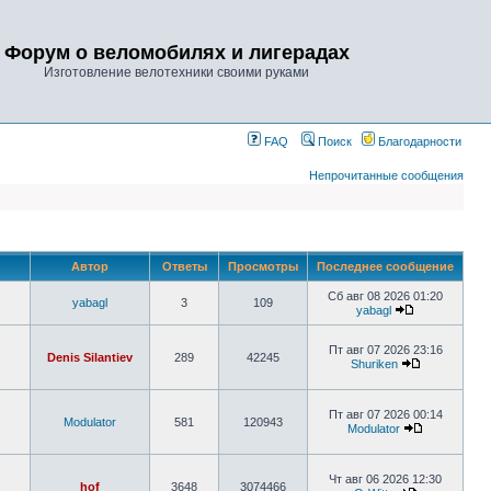
Форум о веломобилях и лигерадах
Изготовление велотехники своими руками
FAQ
Поиск
Благодарности
Непрочитанные сообщения
Автор
Ответы
Просмотры
Последнее сообщение
Сб авг 08 2026 01:20
yabagl
3
109
yabagl
Пт авг 07 2026 23:16
Denis Silantiev
289
42245
Shuriken
Пт авг 07 2026 00:14
Modulator
581
120943
Modulator
Чт авг 06 2026 12:30
hof
3648
3074466