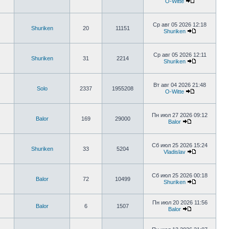
O-Witte
Ср авг 05 2026 12:18
Shuriken
20
11151
Shuriken
Ср авг 05 2026 12:11
Shuriken
31
2214
Shuriken
Вт авг 04 2026 21:48
Solo
2337
1955208
O-Witte
Пн июл 27 2026 09:12
Balor
169
29000
Balor
Сб июл 25 2026 15:24
Shuriken
33
5204
Vladislav
Сб июл 25 2026 00:18
Balor
72
10499
Shuriken
Пн июл 20 2026 11:56
Balor
6
1507
Balor