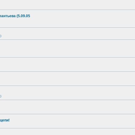
антьева (5.09.05
)
)
цепи!