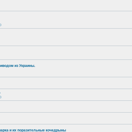
)
иводом из Украины.
о
)
опарка и их поразительные кочедрыны