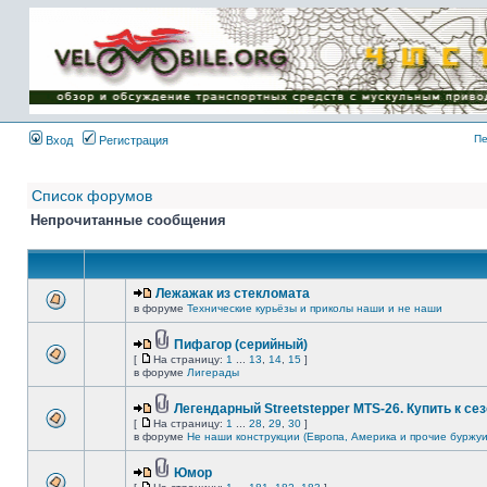
Имя пользователя:
Пароль:
{ LOG_ME_IN_SHORT
}
Пе
Вход
Регистрация
Список форумов
Непрочитанные сообщения
Лежажак из стекломата
в форуме
Технические курьёзы и приколы наши и не наши
Пифагор (серийный)
[
На страницу:
1
...
13
,
14
,
15
]
в форуме
Лигерады
Легендарный Streetstepper MTS-26. Купить к сез
[
На страницу:
1
...
28
,
29
,
30
]
в форуме
Не наши конструкции (Европа, Америка и прочие буржуи
Юмор