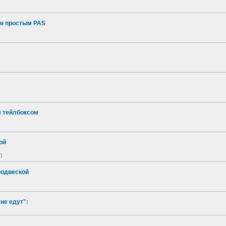
ым простым PAS
м тейлбоксом
ой
)
подвеской
не едут":