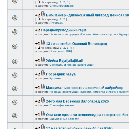
[
На страницу:
1
,
2
,
3
]
в форуме
Слеты-фестивали
Биг-Лайнер - длиннобазный лигерад Дениса Сил
[
На страницу:
1
,
2
]
в форуме
Лигерады
Переднеприводный Frejus
в форуме
Не наши конструкции (Европа, Америка и прочие буржуи
13-го сентября Осенний Вялопарад
[
На страницу:
1
,
2
,
3
,
4
]
в форуме
Покатушки, ПВД
Убийца Eyjafjallajökull
в форуме
Самокаты и прочие конструкции
Посредник nasya
в форуме
Курилка
Максимально просто лаконичный хайрейсер
в форуме
Не наши конструкции (Европа, Америка и прочие буржуи
24-го мая Весенний Вялопарад 2026
в форуме
Слеты-фестивали
Они таки сделали велосипед на генераторе без 
в форуме
Зарубежные новости
17 мая 2026 клубный день 40 лет КЭБу