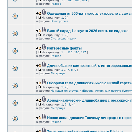
[
На страницу:
1
...
181
,
182
,
183
]
в форуме
Разное
Ощущения от 500-ваттного электровело с сам
[
На страницу:
1
,
2
]
в форуме
Электротяга
Вялый парад 1 августа 2026 опять по садовке
[
На страницу:
1
,
2
]
в форуме
Слеты-фестивали
Интересные факты
[
На страницу:
1
...
115
,
116
,
117
]
в форуме
Разное
Длиннобазник композитный, с интегрированны
[
На страницу:
1
...
7
,
8
,
9
]
в форуме
Лигерады
Обзорная тема длиннобахников с низкой каретк
[
На страницу:
1
,
2
]
в форуме
Не наши конструкции (Европа, Америка и прочие буржуи
Аэродинамический длиннобазник с рессорной 
[
На страницу:
1
,
2
,
3
,
4
]
в форуме
Лигерады
Новое исследование "почему лигерады в горки 
в форуме
Разное
Туристический сидячий велосипед Klichen