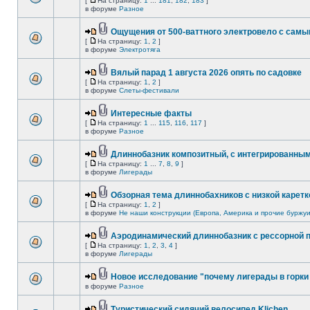
[
На страницу:
1
...
181
,
182
,
183
]
в форуме
Разное
Ощущения от 500-ваттного электровело с сам
[
На страницу:
1
,
2
]
в форуме
Электротяга
Вялый парад 1 августа 2026 опять по садовке
[
На страницу:
1
,
2
]
в форуме
Слеты-фестивали
Интересные факты
[
На страницу:
1
...
115
,
116
,
117
]
в форуме
Разное
Длиннобазник композитный, с интегрированны
[
На страницу:
1
...
7
,
8
,
9
]
в форуме
Лигерады
Обзорная тема длиннобахников с низкой каретк
[
На страницу:
1
,
2
]
в форуме
Не наши конструкции (Европа, Америка и прочие буржуи
Аэродинамический длиннобазник с рессорной 
[
На страницу:
1
,
2
,
3
,
4
]
в форуме
Лигерады
Новое исследование "почему лигерады в горки 
в форуме
Разное
Туристический сидячий велосипед Klichen