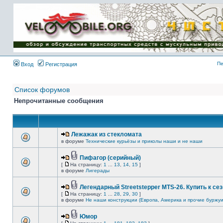
Имя пользователя:
Пароль:
{ LOG_ME_IN_SHORT
}
Пе
Вход
Регистрация
Список форумов
Непрочитанные сообщения
Лежажак из стекломата
в форуме
Технические курьёзы и приколы наши и не наши
Пифагор (серийный)
[
На страницу:
1
...
13
,
14
,
15
]
в форуме
Лигерады
Легендарный Streetstepper MTS-26. Купить к сез
[
На страницу:
1
...
28
,
29
,
30
]
в форуме
Не наши конструкции (Европа, Америка и прочие буржуи
Юмор