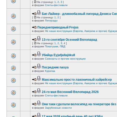
[
На страницу:
1
,
2
,
3
]
в форуме
Слеты-фестивали
Биг-Лайнер - длиннобазный лигерад Дениса Сил
[
На страницу:
1
,
2
]
в форуме
Лигерады
Переднеприводный Frejus
в форуме
Не наши конструкции (Европа, Америка и прочие буржуи
13-го сентября Осенний Вялопарад
[
На страницу:
1
,
2
,
3
,
4
]
в форуме
Покатушки, ПВД
Убийца Eyjafjallajökull
в форуме
Самокаты и прочие конструкции
Посредник nasya
в форуме
Курилка
Максимально просто лаконичный хайрейсер
в форуме
Не наши конструкции (Европа, Америка и прочие буржуи
24-го мая Весенний Вялопарад 2026
в форуме
Слеты-фестивали
Они таки сделали велосипед на генераторе без 
в форуме
Зарубежные новости
17 мая 2026 клубный день 40 лет КЭБу