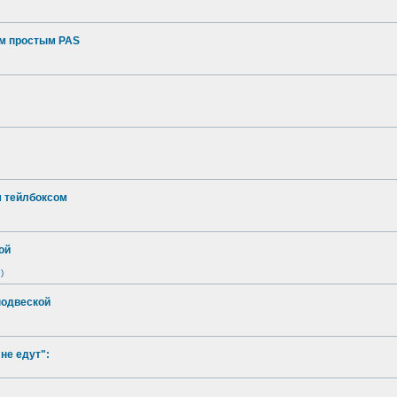
ым простым PAS
м тейлбоксом
ой
)
подвеской
не едут":