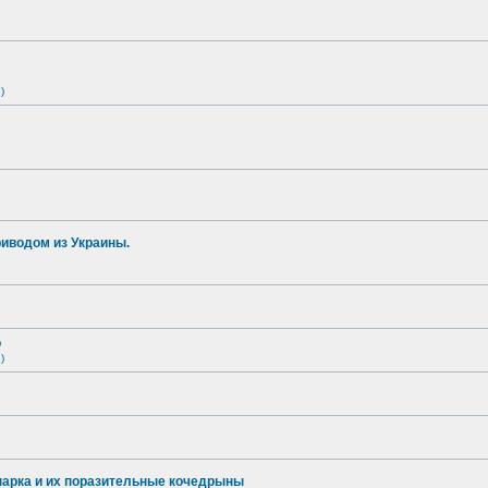
)
иводом из Украины.
о
)
опарка и их поразительные кочедрыны