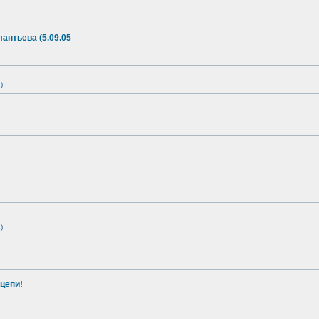
антьева (5.09.05
)
)
цепи!