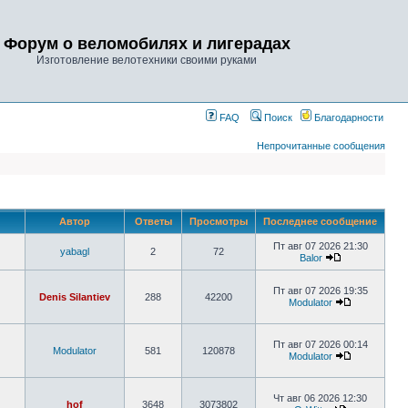
Форум о веломобилях и лигерадах
Изготовление велотехники своими руками
FAQ
Поиск
Благодарности
Непрочитанные сообщения
Автор
Ответы
Просмотры
Последнее сообщение
Пт авг 07 2026 21:30
yabagl
2
72
Balor
Пт авг 07 2026 19:35
Denis Silantiev
288
42200
Modulator
Пт авг 07 2026 00:14
Modulator
581
120878
Modulator
Чт авг 06 2026 12:30
hof
3648
3073802