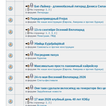
Биг-Лайнер - длиннобазный лигерад Дениса Силан
[
На страницу:
1
,
2
]
в форуме
Лигерады
Переднеприводный Frejus
в форуме
Не наши конструкции (Европа, Америка и прочие буржуи)
13-го сентября Осенний Вялопарад
[
На страницу:
1
,
2
,
3
,
4
]
в форуме
Покатушки, ПВД
Убийца Eyjafjallajökull
в форуме
Самокаты и прочие конструкции
Посредник nasya
в форуме
Курилка
Максимально просто лаконичный хайрейсер
в форуме
Не наши конструкции (Европа, Америка и прочие буржуи)
24-го мая Весенний Вялопарад 2026
в форуме
Слеты-фестивали
Они таки сделали велосипед на генераторе без це
в форуме
Зарубежные новости
17 мая 2026 клубный день 40 лет КЭБу
[
На страницу:
1
,
2
]
в форуме
Встречи