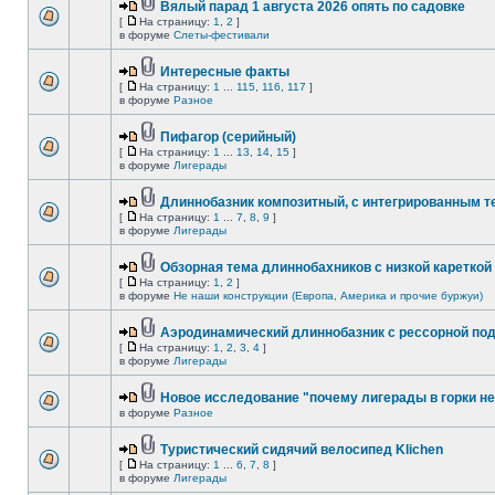
Вялый парад 1 августа 2026 опять по садовке
[
На страницу:
1
,
2
]
в форуме
Слеты-фестивали
Интересные факты
[
На страницу:
1
...
115
,
116
,
117
]
в форуме
Разное
Пифагор (серийный)
[
На страницу:
1
...
13
,
14
,
15
]
в форуме
Лигерады
Длиннобазник композитный, с интегрированным 
[
На страницу:
1
...
7
,
8
,
9
]
в форуме
Лигерады
Обзорная тема длиннобахников с низкой кареткой
[
На страницу:
1
,
2
]
в форуме
Не наши конструкции (Европа, Америка и прочие буржуи)
Аэродинамический длиннобазник с рессорной по
[
На страницу:
1
,
2
,
3
,
4
]
в форуме
Лигерады
Новое исследование "почему лигерады в горки не
в форуме
Разное
Туристический сидячий велосипед Klichen
[
На страницу:
1
...
6
,
7
,
8
]
в форуме
Лигерады