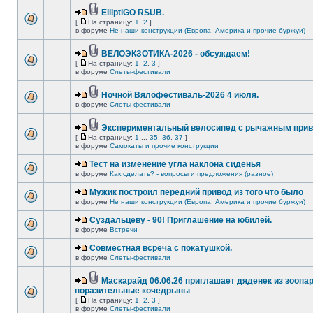
ElliptiGO RSUB.
[
На страницу:
1
,
2
]
в форуме
Не наши конструкции (Европа, Америка и прочие буржуи)
ВЕЛОЭКЗОТИКА-2026 - обсуждаем!
[
На страницу:
1
,
2
,
3
]
в форуме
Слеты-фестивали
Ночной Вялофестиваль-2026 4 июля.
в форуме
Слеты-фестивали
Экспериментальный велосипед с рычажным прив
[
На страницу:
1
...
35
,
36
,
37
]
в форуме
Самокаты и прочие конструкции
Тест на изменение угла наклона сиденья
в форуме
Как сделать? - вопросы и предложения (разное)
Мужик построил передний привод из того что было
в форуме
Не наши конструкции (Европа, Америка и прочие буржуи)
Суздальцеву - 90! Приглашение на юбилей.
в форуме
Встречи
Совместная всреча с покатушкой.
в форуме
Слеты-фестивали
Маскарайд 06.06.26 приглашает дяденек из зоопар
поразительные кочедрыны
[
На страницу:
1
,
2
,
3
]
в форуме
Слеты-фестивали