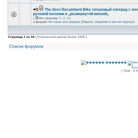
The Zevo Recumbent Bike титановый лигерад с по
рулевой колонки и ,,развернутой вилкой,,
[
На страницу:
1
,
2
,
3
]
в форуме
Не наши конструкции (Европа, Америка и прочие буржуи)
Страница
1
из
34
[ Результатов поиска более 1000 ]
Список форумов
Рус
[ Time : 0.