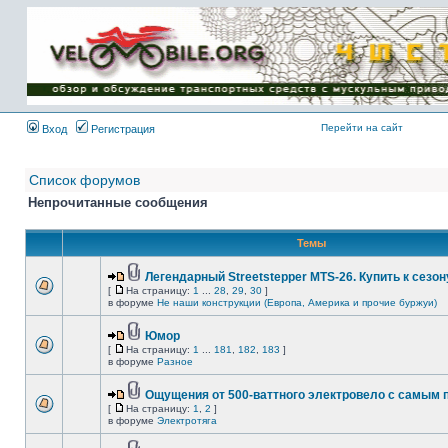
Имя пользователя:
Пароль:
{ LOG_ME_IN_SHORT
}
Перейти на сайт
Вход
Регистрация
Список форумов
Непрочитанные сообщения
Темы
Легендарный Streetstepper MTS-26. Купить к сезону
[
На страницу:
1
...
28
,
29
,
30
]
в форуме
Не наши конструкции (Европа, Америка и прочие буржуи)
Юмор
[
На страницу:
1
...
181
,
182
,
183
]
в форуме
Разное
Ощущения от 500-ваттного электровело с самым
[
На страницу:
1
,
2
]
в форуме
Электротяга