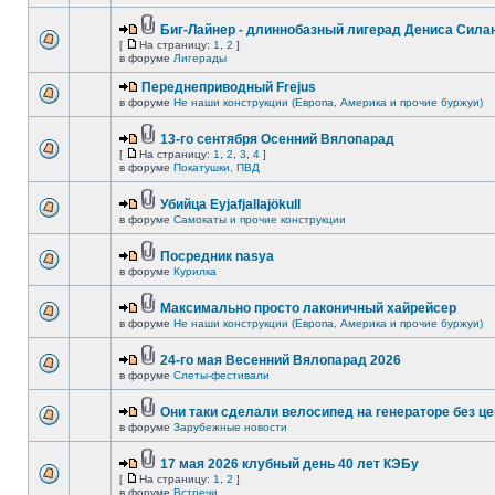
Биг-Лайнер - длиннобазный лигерад Дениса Силан
[
На страницу:
1
,
2
]
в форуме
Лигерады
Переднеприводный Frejus
в форуме
Не наши конструкции (Европа, Америка и прочие буржуи)
13-го сентября Осенний Вялопарад
[
На страницу:
1
,
2
,
3
,
4
]
в форуме
Покатушки, ПВД
Убийца Eyjafjallajökull
в форуме
Самокаты и прочие конструкции
Посредник nasya
в форуме
Курилка
Максимально просто лаконичный хайрейсер
в форуме
Не наши конструкции (Европа, Америка и прочие буржуи)
24-го мая Весенний Вялопарад 2026
в форуме
Слеты-фестивали
Они таки сделали велосипед на генераторе без це
в форуме
Зарубежные новости
17 мая 2026 клубный день 40 лет КЭБу
[
На страницу:
1
,
2
]
в форуме
Встречи