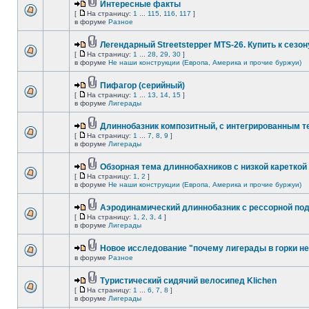
Интересные факты
[
На страницу:
1
...
115
,
116
,
117
]
в форуме
Разное
Легендарный Streetstepper MTS-26. Купить к сезону
[
На страницу:
1
...
28
,
29
,
30
]
в форуме
Не наши конструкции (Европа, Америка и прочие буржуи)
Пифагор (серийный)
[
На страницу:
1
...
13
,
14
,
15
]
в форуме
Лигерады
Длиннобазник композитный, с интегрированным 
[
На страницу:
1
...
7
,
8
,
9
]
в форуме
Лигерады
Обзорная тема длиннобахников с низкой кареткой
[
На страницу:
1
,
2
]
в форуме
Не наши конструкции (Европа, Америка и прочие буржуи)
Аэродинамический длиннобазник с рессорной по
[
На страницу:
1
,
2
,
3
,
4
]
в форуме
Лигерады
Новое исследование "почему лигерады в горки не
в форуме
Разное
Туристический сидячий велосипед Klichen
[
На страницу:
1
...
6
,
7
,
8
]
в форуме
Лигерады