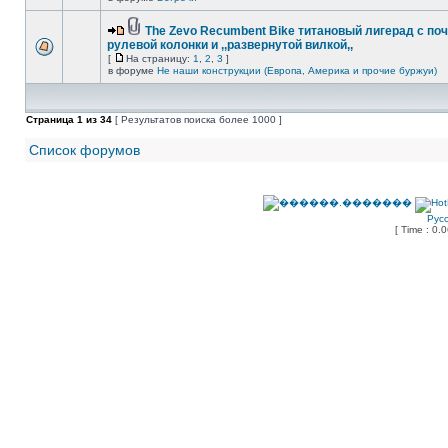
The Zevo Recumbent Bike титановый лигерад с по
рулевой колонки и ,,развернутой вилкой,,
[
На страницу:
1
,
2
,
3
]
в форуме
Не наши конструкции (Европа, Америка и прочие буржуи)
Страница
1
из
34
[ Результатов поиска более 1000 ]
Список форумов
Рус
[ Time : 0.