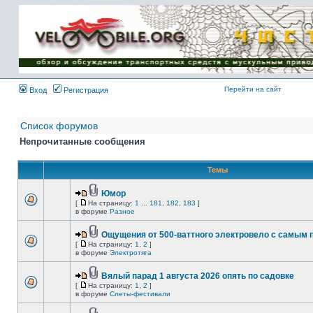
Имя пользователя:
Пароль:
{ LOG_ME_IN_SHORT
}
Перейти на сайт
Вход
Регистрация
Список форумов
Непрочитанные сообщения
Темы
Юмор
[
На страницу:
1
...
181
,
182
,
183
]
в форуме
Разное
Ощущения от 500-ваттного электровело с самым
[
На страницу:
1
,
2
]
в форуме
Электротяга
Вялый парад 1 августа 2026 опять по садовке
[
На страницу:
1
,
2
]
в форуме
Слеты-фестивали