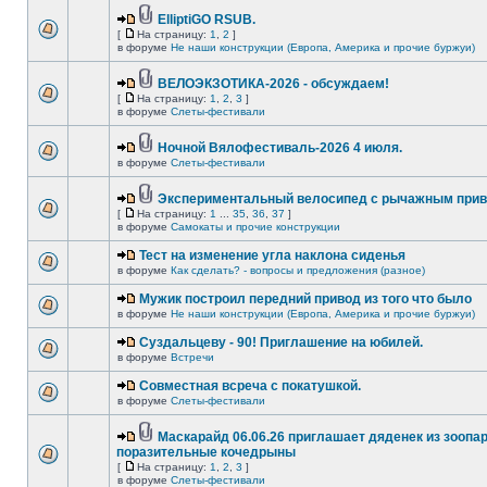
ElliptiGO RSUB.
[
На страницу:
1
,
2
]
в форуме
Не наши конструкции (Европа, Америка и прочие буржуи)
ВЕЛОЭКЗОТИКА-2026 - обсуждаем!
[
На страницу:
1
,
2
,
3
]
в форуме
Слеты-фестивали
Ночной Вялофестиваль-2026 4 июля.
в форуме
Слеты-фестивали
Экспериментальный велосипед с рычажным прив
[
На страницу:
1
...
35
,
36
,
37
]
в форуме
Самокаты и прочие конструкции
Тест на изменение угла наклона сиденья
в форуме
Как сделать? - вопросы и предложения (разное)
Мужик построил передний привод из того что было
в форуме
Не наши конструкции (Европа, Америка и прочие буржуи)
Суздальцеву - 90! Приглашение на юбилей.
в форуме
Встречи
Совместная всреча с покатушкой.
в форуме
Слеты-фестивали
Маскарайд 06.06.26 приглашает дяденек из зоопар
поразительные кочедрыны
[
На страницу:
1
,
2
,
3
]
в форуме
Слеты-фестивали