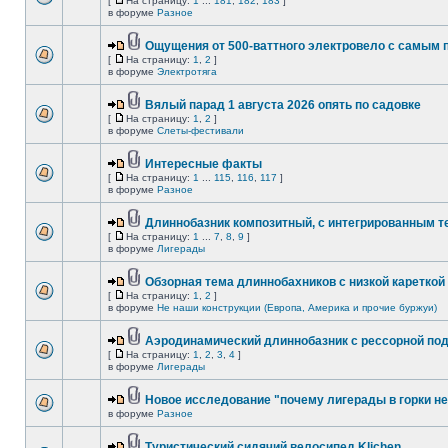
[
На страницу:
1
...
181
,
182
,
183
]
в форуме
Разное
Ощущения от 500-ваттного электровело с самым
[
На страницу:
1
,
2
]
в форуме
Электротяга
Вялый парад 1 августа 2026 опять по садовке
[
На страницу:
1
,
2
]
в форуме
Слеты-фестивали
Интересные факты
[
На страницу:
1
...
115
,
116
,
117
]
в форуме
Разное
Длиннобазник композитный, с интегрированным 
[
На страницу:
1
...
7
,
8
,
9
]
в форуме
Лигерады
Обзорная тема длиннобахников с низкой кареткой
[
На страницу:
1
,
2
]
в форуме
Не наши конструкции (Европа, Америка и прочие буржуи)
Аэродинамический длиннобазник с рессорной по
[
На страницу:
1
,
2
,
3
,
4
]
в форуме
Лигерады
Новое исследование "почему лигерады в горки не
в форуме
Разное
Туристический сидячий велосипед Klichen