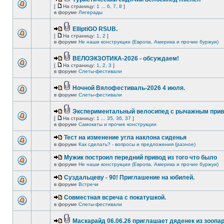
[
На страницу:
1
...
6
,
7
,
8
]
в форуме
Лигерады
ElliptiGO RSUB.
[
На страницу:
1
,
2
]
в форуме
Не наши конструкции (Европа, Америка и прочие буржуи)
ВЕЛОЭКЗОТИКА-2026 - обсуждаем!
[
На страницу:
1
,
2
,
3
]
в форуме
Слеты-фестивали
Ночной Вялофестиваль-2026 4 июля.
в форуме
Слеты-фестивали
Экспериментальный велосипед с рычажным прив
[
На страницу:
1
...
35
,
36
,
37
]
в форуме
Самокаты и прочие конструкции
Тест на изменение угла наклона сиденья
в форуме
Как сделать? - вопросы и предложения (разное)
Мужик построил передний привод из того что было
в форуме
Не наши конструкции (Европа, Америка и прочие буржуи)
Суздальцеву - 90! Приглашение на юбилей.
в форуме
Встречи
Совместная всреча с покатушкой.
в форуме
Слеты-фестивали
Маскарайд 06.06.26 приглашает дяденек из зоопар