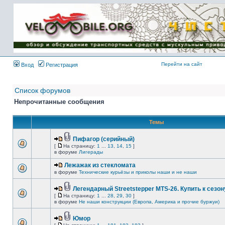
Имя пользователя:
Пароль:
{ LOG_ME_IN_SHORT
}
Перейти на сайт
Вход
Регистрация
Список форумов
Непрочитанные сообщения
Темы
Пифагор (серийный)
[
На страницу:
1
...
13
,
14
,
15
]
в форуме
Лигерады
Лежажак из стекломата
в форуме
Технические курьёзы и приколы наши и не наши
Легендарный Streetstepper MTS-26. Купить к сезону
[
На страницу:
1
...
28
,
29
,
30
]
в форуме
Не наши конструкции (Европа, Америка и прочие буржуи)
Юмор