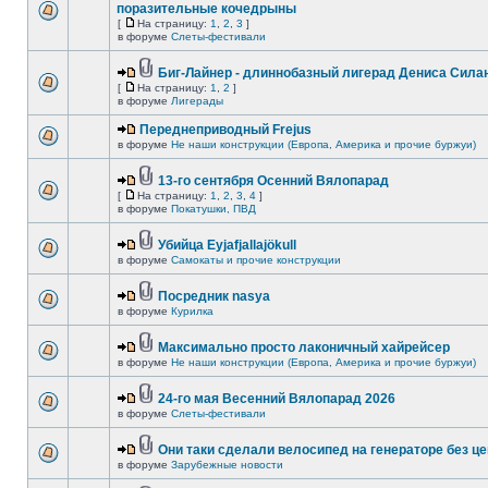
поразительные кочедрыны
[
На страницу:
1
,
2
,
3
]
в форуме
Слеты-фестивали
Биг-Лайнер - длиннобазный лигерад Дениса Силан
[
На страницу:
1
,
2
]
в форуме
Лигерады
Переднеприводный Frejus
в форуме
Не наши конструкции (Европа, Америка и прочие буржуи)
13-го сентября Осенний Вялопарад
[
На страницу:
1
,
2
,
3
,
4
]
в форуме
Покатушки, ПВД
Убийца Eyjafjallajökull
в форуме
Самокаты и прочие конструкции
Посредник nasya
в форуме
Курилка
Максимально просто лаконичный хайрейсер
в форуме
Не наши конструкции (Европа, Америка и прочие буржуи)
24-го мая Весенний Вялопарад 2026
в форуме
Слеты-фестивали
Они таки сделали велосипед на генераторе без це
в форуме
Зарубежные новости