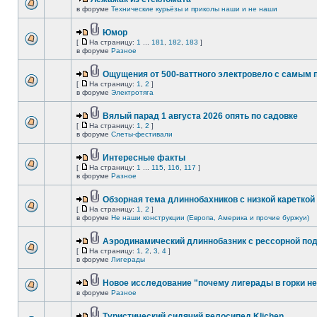
в форуме
Технические курьёзы и приколы наши и не наши
Юмор
[
На страницу:
1
...
181
,
182
,
183
]
в форуме
Разное
Ощущения от 500-ваттного электровело с самым
[
На страницу:
1
,
2
]
в форуме
Электротяга
Вялый парад 1 августа 2026 опять по садовке
[
На страницу:
1
,
2
]
в форуме
Слеты-фестивали
Интересные факты
[
На страницу:
1
...
115
,
116
,
117
]
в форуме
Разное
Обзорная тема длиннобахников с низкой кареткой
[
На страницу:
1
,
2
]
в форуме
Не наши конструкции (Европа, Америка и прочие буржуи)
Аэродинамический длиннобазник с рессорной по
[
На страницу:
1
,
2
,
3
,
4
]
в форуме
Лигерады
Новое исследование "почему лигерады в горки не
в форуме
Разное
Туристический сидячий велосипед Klichen