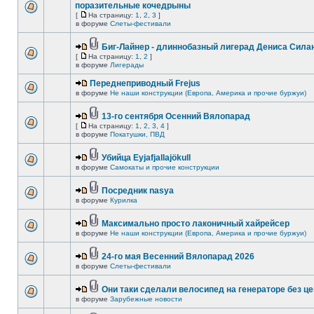
поразительные кочедрыны
[
На страницу:
1
,
2
,
3
]
в форуме
Слеты-фестивали
Биг-Лайнер - длиннобазный лигерад Дениса Силан
[
На страницу:
1
,
2
]
в форуме
Лигерады
Переднеприводный Frejus
в форуме
Не наши конструкции (Европа, Америка и прочие буржуи)
13-го сентября Осенний Вялопарад
[
На страницу:
1
,
2
,
3
,
4
]
в форуме
Покатушки, ПВД
Убийца Eyjafjallajökull
в форуме
Самокаты и прочие конструкции
Посредник nasya
в форуме
Курилка
Максимально просто лаконичный хайрейсер
в форуме
Не наши конструкции (Европа, Америка и прочие буржуи)
24-го мая Весенний Вялопарад 2026
в форуме
Слеты-фестивали
Они таки сделали велосипед на генераторе без це
в форуме
Зарубежные новости