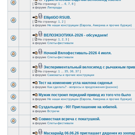
[
На страницу:
1
...
6
,
7
,
8
]
в форуме
Лигерады
ElliptiGO RSUB.
[
На страницу:
1
,
2
]
в форуме
Не наши конструкции (Европа, Америка и прочие буржуи)
ВЕЛОЭКЗОТИКА-2026 - обсуждаем!
[
На страницу:
1
,
2
,
3
]
в форуме
Слеты-фестивали
Ночной Вялофестиваль-2026 4 июля.
в форуме
Слеты-фестивали
Экспериментальный велосипед с рычажным прив
[
На страницу:
1
...
35
,
36
,
37
]
в форуме
Самокаты и прочие конструкции
Тест на изменение угла наклона сиденья
в форуме
Как сделать? - вопросы и предложения (разное)
Мужик построил передний привод из того что было
в форуме
Не наши конструкции (Европа, Америка и прочие буржуи)
Суздальцеву - 90! Приглашение на юбилей.
в форуме
Встречи
Совместная всреча с покатушкой.
в форуме
Слеты-фестивали
Маскарайд 06.06.26 приглашает дяденек из зоопар