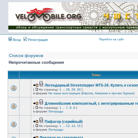
Имя пользователя:
Пароль:
{ LOG_ME_IN_SHORT
}
Перейти на сайт
Вход
Регистрация
Список форумов
Непрочитанные сообщения
Темы
Легендарный Streetstepper MTS-26. Купить к сезону
[
На страницу:
1
...
28
,
29
,
30
]
в форуме
Не наши конструкции (Европа, Америка и прочие буржуи)
Длиннобазник композитный, с интегрированным 
[
На страницу:
1
...
7
,
8
,
9
]
в форуме
Лигерады
Пифагор (серийный)
[
На страницу:
1
...
13
,
14
,
15
]
в форуме
Лигерады
Лежажак из стекломата