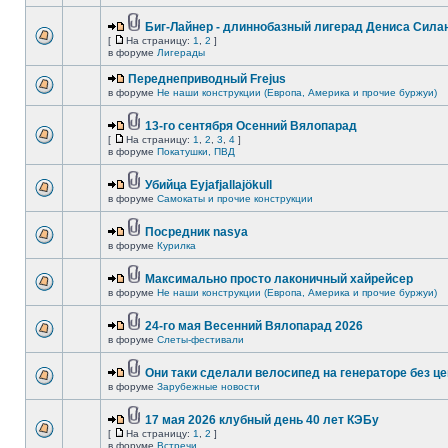
Биг-Лайнер - длиннобазный лигерад Дениса Силан
[
На страницу:
1
,
2
]
в форуме
Лигерады
Переднеприводный Frejus
в форуме
Не наши конструкции (Европа, Америка и прочие буржуи)
13-го сентября Осенний Вялопарад
[
На страницу:
1
,
2
,
3
,
4
]
в форуме
Покатушки, ПВД
Убийца Eyjafjallajökull
в форуме
Самокаты и прочие конструкции
Посредник nasya
в форуме
Курилка
Максимально просто лаконичный хайрейсер
в форуме
Не наши конструкции (Европа, Америка и прочие буржуи)
24-го мая Весенний Вялопарад 2026
в форуме
Слеты-фестивали
Они таки сделали велосипед на генераторе без це
в форуме
Зарубежные новости
17 мая 2026 клубный день 40 лет КЭБу
[
На страницу:
1
,
2
]
в форуме
Встречи