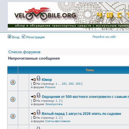
Имя пользователя:
Пароль:
{ LOG_ME_IN_SHORT
}
Перейти на сайт
Вход
Регистрация
Список форумов
Непрочитанные сообщения
Темы
Юмор
[
На страницу:
1
...
181
,
182
,
183
]
в форуме
Разное
Ощущения от 500-ваттного электровело с самым
[
На страницу:
1
,
2
]
в форуме
Электротяга
Вялый парад 1 августа 2026 опять по садовке
[
На страницу:
1
,
2
]
в форуме
Слеты-фестивали