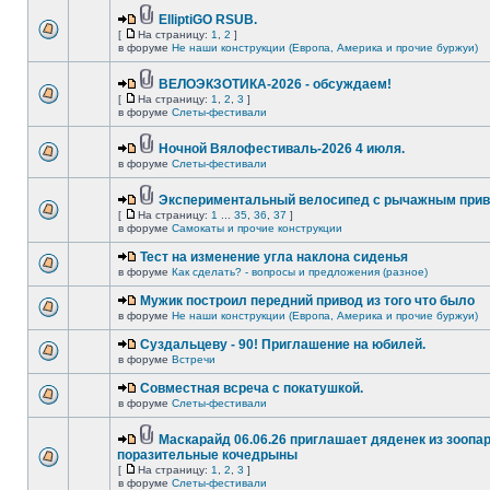
ElliptiGO RSUB.
[
На страницу:
1
,
2
]
в форуме
Не наши конструкции (Европа, Америка и прочие буржуи)
ВЕЛОЭКЗОТИКА-2026 - обсуждаем!
[
На страницу:
1
,
2
,
3
]
в форуме
Слеты-фестивали
Ночной Вялофестиваль-2026 4 июля.
в форуме
Слеты-фестивали
Экспериментальный велосипед с рычажным прив
[
На страницу:
1
...
35
,
36
,
37
]
в форуме
Самокаты и прочие конструкции
Тест на изменение угла наклона сиденья
в форуме
Как сделать? - вопросы и предложения (разное)
Мужик построил передний привод из того что было
в форуме
Не наши конструкции (Европа, Америка и прочие буржуи)
Суздальцеву - 90! Приглашение на юбилей.
в форуме
Встречи
Совместная всреча с покатушкой.
в форуме
Слеты-фестивали
Маскарайд 06.06.26 приглашает дяденек из зоопар
поразительные кочедрыны
[
На страницу:
1
,
2
,
3
]
в форуме
Слеты-фестивали