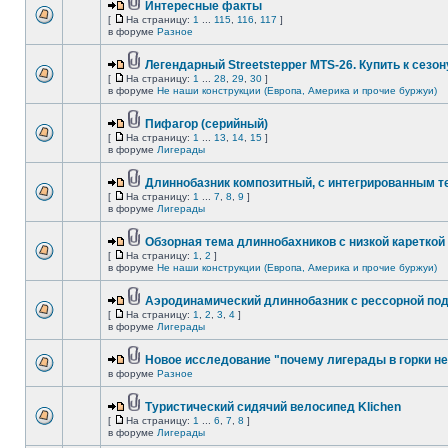
Интересные факты
[
На страницу:
1
...
115
,
116
,
117
]
в форуме
Разное
Легендарный Streetstepper MTS-26. Купить к сезону
[
На страницу:
1
...
28
,
29
,
30
]
в форуме
Не наши конструкции (Европа, Америка и прочие буржуи)
Пифагор (серийный)
[
На страницу:
1
...
13
,
14
,
15
]
в форуме
Лигерады
Длиннобазник композитный, с интегрированным 
[
На страницу:
1
...
7
,
8
,
9
]
в форуме
Лигерады
Обзорная тема длиннобахников с низкой кареткой
[
На страницу:
1
,
2
]
в форуме
Не наши конструкции (Европа, Америка и прочие буржуи)
Аэродинамический длиннобазник с рессорной по
[
На страницу:
1
,
2
,
3
,
4
]
в форуме
Лигерады
Новое исследование "почему лигерады в горки не
в форуме
Разное
Туристический сидячий велосипед Klichen
[
На страницу:
1
...
6
,
7
,
8
]
в форуме
Лигерады