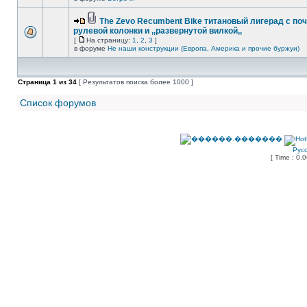
The Zevo Recumbent Bike титановый лигерад с по
рулевой колонки и ,,развернутой вилкой,,
[
На страницу:
1
,
2
,
3
]
в форуме
Не наши конструкции (Европа, Америка и прочие буржуи)
Страница
1
из
34
[ Результатов поиска более 1000 ]
Список форумов
Рус
[ Time : 0.