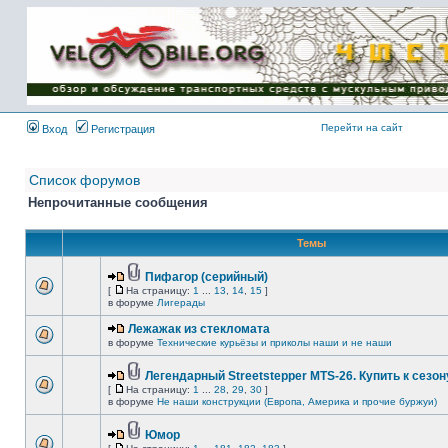
Имя пользователя:
Пароль:
{ LOG_ME_IN_SHORT
}
Перейти на сайт
Вход
Регистрация
Список форумов
Непрочитанные сообщения
Темы
Пифагор (серийный)
[
На страницу:
1
...
13
,
14
,
15
]
в форуме
Лигерады
Лежажак из стекломата
в форуме
Технические курьёзы и приколы наши и не наши
Легендарный Streetstepper MTS-26. Купить к сезону
[
На страницу:
1
...
28
,
29
,
30
]
в форуме
Не наши конструкции (Европа, Америка и прочие буржуи)
Юмор