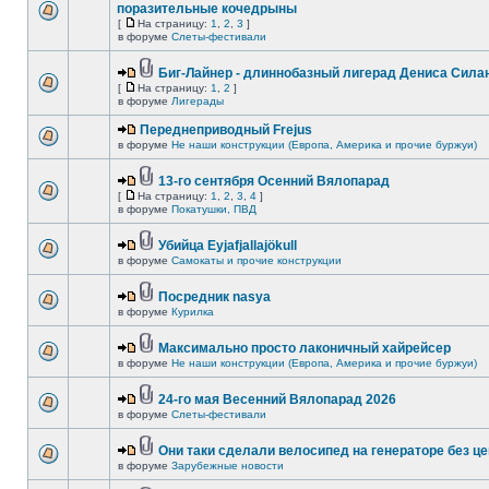
поразительные кочедрыны
[
На страницу:
1
,
2
,
3
]
в форуме
Слеты-фестивали
Биг-Лайнер - длиннобазный лигерад Дениса Силан
[
На страницу:
1
,
2
]
в форуме
Лигерады
Переднеприводный Frejus
в форуме
Не наши конструкции (Европа, Америка и прочие буржуи)
13-го сентября Осенний Вялопарад
[
На страницу:
1
,
2
,
3
,
4
]
в форуме
Покатушки, ПВД
Убийца Eyjafjallajökull
в форуме
Самокаты и прочие конструкции
Посредник nasya
в форуме
Курилка
Максимально просто лаконичный хайрейсер
в форуме
Не наши конструкции (Европа, Америка и прочие буржуи)
24-го мая Весенний Вялопарад 2026
в форуме
Слеты-фестивали
Они таки сделали велосипед на генераторе без це
в форуме
Зарубежные новости