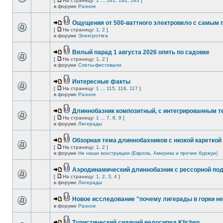
[
На страницу:
1
...
181
,
182
,
183
]
в форуме
Разное
Ощущения от 500-ваттного электровело с самым
[
На страницу:
1
,
2
]
в форуме
Электротяга
Вялый парад 1 августа 2026 опять по садовке
[
На страницу:
1
,
2
]
в форуме
Слеты-фестивали
Интересные факты
[
На страницу:
1
...
115
,
116
,
117
]
в форуме
Разное
Длиннобазник композитный, с интегрированным 
[
На страницу:
1
...
7
,
8
,
9
]
в форуме
Лигерады
Обзорная тема длиннобахников с низкой кареткой
[
На страницу:
1
,
2
]
в форуме
Не наши конструкции (Европа, Америка и прочие буржуи)
Аэродинамический длиннобазник с рессорной по
[
На страницу:
1
,
2
,
3
,
4
]
в форуме
Лигерады
Новое исследование "почему лигерады в горки не
в форуме
Разное
Туристический сидячий велосипед Klichen