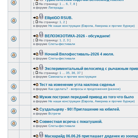
[
На страницу:
1
...
6
,
7
,
8
]
в форуме
Лигерады
ElliptiGO RSUB.
[
На страницу:
1
,
2
]
в форуме
Не наши конструкции (Европа, Америка и прочие буржуи)
ВЕЛОЭКЗОТИКА-2026 - обсуждаем!
[
На страницу:
1
,
2
,
3
]
в форуме
Слеты-фестивали
Ночной Вялофестиваль-2026 4 июля.
в форуме
Слеты-фестивали
Экспериментальный велосипед с рычажным прив
[
На страницу:
1
...
35
,
36
,
37
]
в форуме
Самокаты и прочие конструкции
Тест на изменение угла наклона сиденья
в форуме
Как сделать? - вопросы и предложения (разное)
Мужик построил передний привод из того что было
в форуме
Не наши конструкции (Европа, Америка и прочие буржуи)
Суздальцеву - 90! Приглашение на юбилей.
в форуме
Встречи
Совместная всреча с покатушкой.
в форуме
Слеты-фестивали
Маскарайд 06.06.26 приглашает дяденек из зоопар