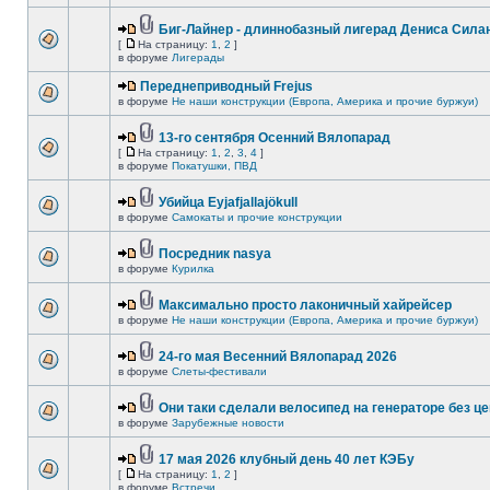
Биг-Лайнер - длиннобазный лигерад Дениса Силан
[
На страницу:
1
,
2
]
в форуме
Лигерады
Переднеприводный Frejus
в форуме
Не наши конструкции (Европа, Америка и прочие буржуи)
13-го сентября Осенний Вялопарад
[
На страницу:
1
,
2
,
3
,
4
]
в форуме
Покатушки, ПВД
Убийца Eyjafjallajökull
в форуме
Самокаты и прочие конструкции
Посредник nasya
в форуме
Курилка
Максимально просто лаконичный хайрейсер
в форуме
Не наши конструкции (Европа, Америка и прочие буржуи)
24-го мая Весенний Вялопарад 2026
в форуме
Слеты-фестивали
Они таки сделали велосипед на генераторе без це
в форуме
Зарубежные новости
17 мая 2026 клубный день 40 лет КЭБу
[
На страницу:
1
,
2
]
в форуме
Встречи