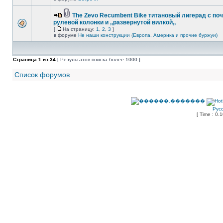
The Zevo Recumbent Bike титановый лигерад с по
рулевой колонки и ,,развернутой вилкой,,
[
На страницу:
1
,
2
,
3
]
в форуме
Не наши конструкции (Европа, Америка и прочие буржуи)
Страница
1
из
34
[ Результатов поиска более 1000 ]
Список форумов
Рус
[ Time : 0.