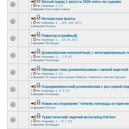
Вялый парад 1 августа 2026 опять по садовке
[
На страницу:
1
,
2
]
в форуме
Слеты-фестивали
Интересные факты
[
На страницу:
1
...
115
,
116
,
117
]
в форуме
Разное
Пифагор (серийный)
[
На страницу:
1
...
13
,
14
,
15
]
в форуме
Лигерады
Длиннобазник композитный, с интегрированным 
[
На страницу:
1
...
7
,
8
,
9
]
в форуме
Лигерады
Обзорная тема длиннобахников с низкой кареткой
[
На страницу:
1
,
2
]
в форуме
Не наши конструкции (Европа, Америка и прочие буржуи)
Аэродинамический длиннобазник с рессорной по
[
На страницу:
1
,
2
,
3
,
4
]
в форуме
Лигерады
Новое исследование "почему лигерады в горки не
в форуме
Разное
Туристический сидячий велосипед Klichen
[
На страницу:
1
...
6
,
7
,
8
]
в форуме
Лигерады