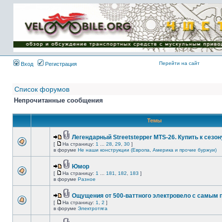
Имя пользователя:
Пароль:
{ LOG_ME_IN_SHORT
}
Перейти на сайт
Вход
Регистрация
Список форумов
Непрочитанные сообщения
Темы
Легендарный Streetstepper MTS-26. Купить к сезону
[
На страницу:
1
...
28
,
29
,
30
]
в форуме
Не наши конструкции (Европа, Америка и прочие буржуи)
Юмор
[
На страницу:
1
...
181
,
182
,
183
]
в форуме
Разное
Ощущения от 500-ваттного электровело с самым
[
На страницу:
1
,
2
]
в форуме
Электротяга