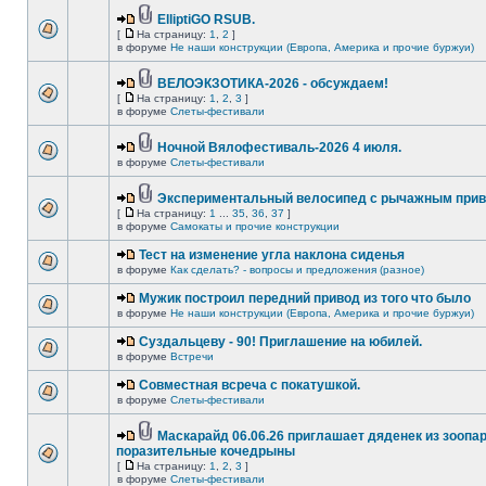
ElliptiGO RSUB.
[
На страницу:
1
,
2
]
в форуме
Не наши конструкции (Европа, Америка и прочие буржуи)
ВЕЛОЭКЗОТИКА-2026 - обсуждаем!
[
На страницу:
1
,
2
,
3
]
в форуме
Слеты-фестивали
Ночной Вялофестиваль-2026 4 июля.
в форуме
Слеты-фестивали
Экспериментальный велосипед с рычажным прив
[
На страницу:
1
...
35
,
36
,
37
]
в форуме
Самокаты и прочие конструкции
Тест на изменение угла наклона сиденья
в форуме
Как сделать? - вопросы и предложения (разное)
Мужик построил передний привод из того что было
в форуме
Не наши конструкции (Европа, Америка и прочие буржуи)
Суздальцеву - 90! Приглашение на юбилей.
в форуме
Встречи
Совместная всреча с покатушкой.
в форуме
Слеты-фестивали
Маскарайд 06.06.26 приглашает дяденек из зоопар
поразительные кочедрыны
[
На страницу:
1
,
2
,
3
]
в форуме
Слеты-фестивали