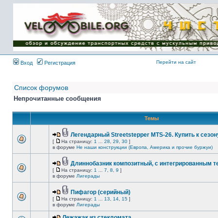
Имя пользователя:
Пароль:
{ LOG_ME_IN_SHORT
}
Перейти на сайт
Вход
Регистрация
Список форумов
Непрочитанные сообщения
Темы
Легендарный Streetstepper MTS-26. Купить к сезону
[
На страницу:
1
...
28
,
29
,
30
]
в форуме
Не наши конструкции (Европа, Америка и прочие буржуи)
Длиннобазник композитный, с интегрированным 
[
На страницу:
1
...
7
,
8
,
9
]
в форуме
Лигерады
Пифагор (серийный)
[
На страницу:
1
...
13
,
14
,
15
]
в форуме
Лигерады
Лежажак из стекломата