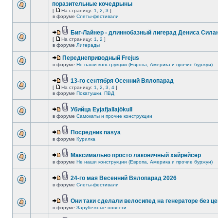
поразительные кочедрыны
[
На страницу:
1
,
2
,
3
]
в форуме
Слеты-фестивали
Биг-Лайнер - длиннобазный лигерад Дениса Силан
[
На страницу:
1
,
2
]
в форуме
Лигерады
Переднеприводный Frejus
в форуме
Не наши конструкции (Европа, Америка и прочие буржуи)
13-го сентября Осенний Вялопарад
[
На страницу:
1
,
2
,
3
,
4
]
в форуме
Покатушки, ПВД
Убийца Eyjafjallajökull
в форуме
Самокаты и прочие конструкции
Посредник nasya
в форуме
Курилка
Максимально просто лаконичный хайрейсер
в форуме
Не наши конструкции (Европа, Америка и прочие буржуи)
24-го мая Весенний Вялопарад 2026
в форуме
Слеты-фестивали
Они таки сделали велосипед на генераторе без це
в форуме
Зарубежные новости