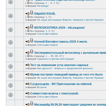
[
На страницу:
1
...
6
,
7
,
8
]
в форуме
Лигерады
ElliptiGO RSUB.
[
На страницу:
1
,
2
]
в форуме
Не наши конструкции (Европа, Америка и прочие буржуи)
ВЕЛОЭКЗОТИКА-2026 - обсуждаем!
[
На страницу:
1
,
2
,
3
]
в форуме
Слеты-фестивали
Ночной Вялофестиваль-2026 4 июля.
в форуме
Слеты-фестивали
Экспериментальный велосипед с рычажным прив
[
На страницу:
1
...
35
,
36
,
37
]
в форуме
Самокаты и прочие конструкции
Тест на изменение угла наклона сиденья
в форуме
Как сделать? - вопросы и предложения (разное)
Мужик построил передний привод из того что было
в форуме
Не наши конструкции (Европа, Америка и прочие буржуи)
Суздальцеву - 90! Приглашение на юбилей.
в форуме
Встречи
Совместная всреча с покатушкой.
в форуме
Слеты-фестивали
Маскарайд 06.06.26 приглашает дяденек из зоопар