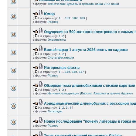
в форуме
Технические курьёзы и приколы наши и не наши
Юмор
[
На страницу:
1
...
181
,
182
,
183
]
в форуме
Разное
Ощущения от 500-ваттного электровело с самым
[
На страницу:
1
,
2
]
в форуме
Электротяга
Вялый парад 1 августа 2026 опять по садовке
[
На страницу:
1
,
2
]
в форуме
Слеты-фестивали
Интересные факты
[
На страницу:
1
...
115
,
116
,
117
]
в форуме
Разное
Обзорная тема длиннобахников с низкой кареткой
[
На страницу:
1
,
2
]
в форуме
Не наши конструкции (Европа, Америка и прочие буржуи)
Аэродинамический длиннобазник с рессорной по
[
На страницу:
1
,
2
,
3
,
4
]
в форуме
Лигерады
Новое исследование "почему лигерады в горки не
в форуме
Разное
Туристический сидячий велосипед Klichen