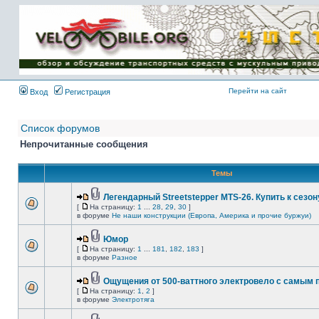
Имя пользователя:
Пароль:
{ LOG_ME_IN_SHORT
}
Перейти на сайт
Вход
Регистрация
Список форумов
Непрочитанные сообщения
Темы
Легендарный Streetstepper MTS-26. Купить к сезону
[
На страницу:
1
...
28
,
29
,
30
]
в форуме
Не наши конструкции (Европа, Америка и прочие буржуи)
Юмор
[
На страницу:
1
...
181
,
182
,
183
]
в форуме
Разное
Ощущения от 500-ваттного электровело с самым
[
На страницу:
1
,
2
]
в форуме
Электротяга