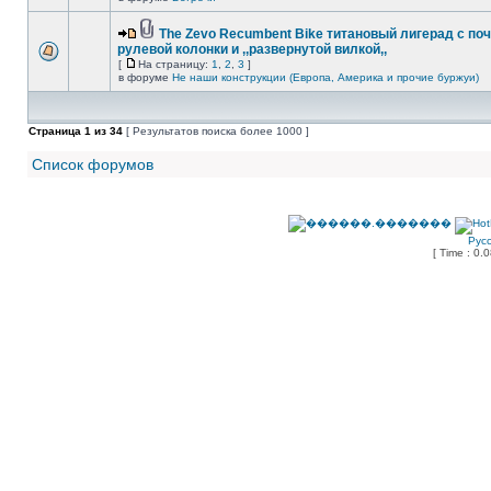
The Zevo Recumbent Bike титановый лигерад с по
рулевой колонки и ,,развернутой вилкой,,
[
На страницу:
1
,
2
,
3
]
в форуме
Не наши конструкции (Европа, Америка и прочие буржуи)
Страница
1
из
34
[ Результатов поиска более 1000 ]
Список форумов
Рус
[ Time : 0.