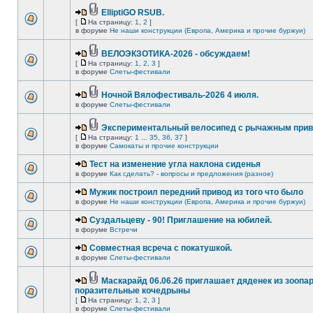
ElliptiGO RSUB.
[
На страницу:
1
,
2
]
в форуме
Не наши конструкции (Европа, Америка и прочие буржуи)
ВЕЛОЭКЗОТИКА-2026 - обсуждаем!
[
На страницу:
1
,
2
,
3
]
в форуме
Слеты-фестивали
Ночной Вялофестиваль-2026 4 июля.
в форуме
Слеты-фестивали
Экспериментальный велосипед с рычажным прив
[
На страницу:
1
...
35
,
36
,
37
]
в форуме
Самокаты и прочие конструкции
Тест на изменение угла наклона сиденья
в форуме
Как сделать? - вопросы и предложения (разное)
Мужик построил передний привод из того что было
в форуме
Не наши конструкции (Европа, Америка и прочие буржуи)
Суздальцеву - 90! Приглашение на юбилей.
в форуме
Встречи
Совместная всреча с покатушкой.
в форуме
Слеты-фестивали
Маскарайд 06.06.26 приглашает дяденек из зоопар
поразительные кочедрыны
[
На страницу:
1
,
2
,
3
]
в форуме
Слеты-фестивали