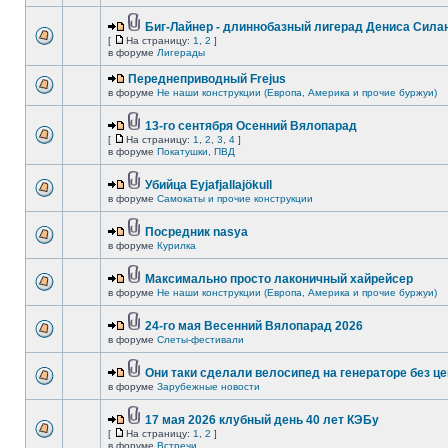
Биг-Лайнер - длиннобазный лигерад Дениса Силан
[
На страницу:
1
,
2
]
в форуме
Лигерады
Переднеприводный Frejus
в форуме
Не наши конструкции (Европа, Америка и прочие буржуи)
13-го сентября Осенний Вялопарад
[
На страницу:
1
,
2
,
3
,
4
]
в форуме
Покатушки, ПВД
Убийца Eyjafjallajökull
в форуме
Самокаты и прочие конструкции
Посредник nasya
в форуме
Курилка
Максимально просто лаконичный хайрейсер
в форуме
Не наши конструкции (Европа, Америка и прочие буржуи)
24-го мая Весенний Вялопарад 2026
в форуме
Слеты-фестивали
Они таки сделали велосипед на генераторе без це
в форуме
Зарубежные новости
17 мая 2026 клубный день 40 лет КЭБу
[
На страницу:
1
,
2
]
в форуме
Встречи