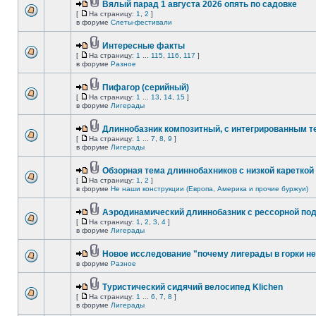
Вялый парад 1 августа 2026 опять по садовке
[
На страницу:
1
,
2
]
в форуме
Слеты-фестивали
Интересные факты
[
На страницу:
1
...
115
,
116
,
117
]
в форуме
Разное
Пифагор (серийный)
[
На страницу:
1
...
13
,
14
,
15
]
в форуме
Лигерады
Длиннобазник композитный, с интегрированным 
[
На страницу:
1
...
7
,
8
,
9
]
в форуме
Лигерады
Обзорная тема длиннобахников с низкой кареткой
[
На страницу:
1
,
2
]
в форуме
Не наши конструкции (Европа, Америка и прочие буржуи)
Аэродинамический длиннобазник с рессорной по
[
На страницу:
1
,
2
,
3
,
4
]
в форуме
Лигерады
Новое исследование "почему лигерады в горки не
в форуме
Разное
Туристический сидячий велосипед Klichen
[
На страницу:
1
...
6
,
7
,
8
]
в форуме
Лигерады