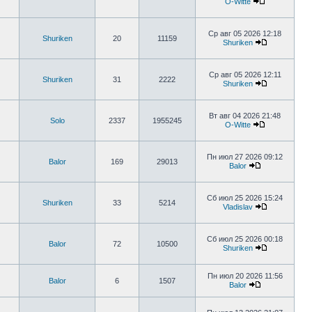
O-Witte
Ср авг 05 2026 12:18
Shuriken
20
11159
Shuriken
Ср авг 05 2026 12:11
Shuriken
31
2222
Shuriken
Вт авг 04 2026 21:48
Solo
2337
1955245
O-Witte
Пн июл 27 2026 09:12
Balor
169
29013
Balor
Сб июл 25 2026 15:24
Shuriken
33
5214
Vladislav
Сб июл 25 2026 00:18
Balor
72
10500
Shuriken
Пн июл 20 2026 11:56
Balor
6
1507
Balor