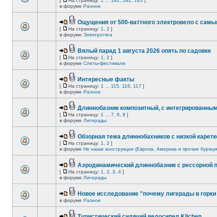
[
На страницу:
1
...
181
,
182
,
183
]
в форуме
Разное
Ощущения от 500-ваттного электровело с сам
[
На страницу:
1
,
2
]
в форуме
Электротяга
Вялый парад 1 августа 2026 опять по садовке
[
На страницу:
1
,
2
]
в форуме
Слеты-фестивали
Интересные факты
[
На страницу:
1
...
115
,
116
,
117
]
в форуме
Разное
Длиннобазник композитный, с интегрированны
[
На страницу:
1
...
7
,
8
,
9
]
в форуме
Лигерады
Обзорная тема длиннобахников с низкой каретк
[
На страницу:
1
,
2
]
в форуме
Не наши конструкции (Европа, Америка и прочие буржуи
Аэродинамический длиннобазник с рессорной 
[
На страницу:
1
,
2
,
3
,
4
]
в форуме
Лигерады
Новое исследование "почему лигерады в горки 
в форуме
Разное
Туристический сидячий велосипед Klichen