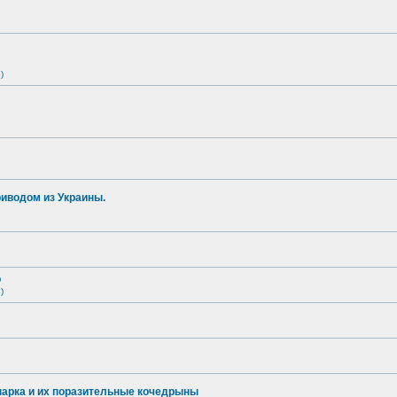
)
иводом из Украины.
о
)
опарка и их поразительные кочедрыны