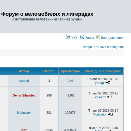
Форум о веломобилях и лигерадах
Изготовление велотехники своими руками
FAQ
Поиск
Благодарности
Непрочитанные сообщения
Автор
Ответы
Просмотры
Последнее сообщение
Сб авг 08 2026 01:20
yabagl
3
114
yabagl
Пт авг 07 2026 23:16
Denis Silantiev
289
42262
Shuriken
Пт авг 07 2026 00:14
Modulator
581
120975
Modulator
Чт авг 06 2026 12:30
hof
3648
3074521