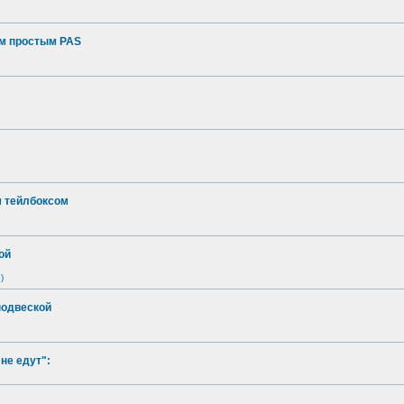
ым простым PAS
м тейлбоксом
ой
)
подвеской
не едут":