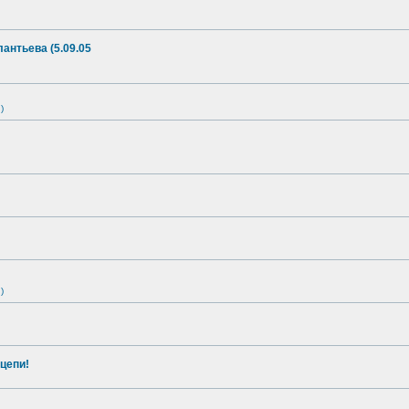
антьева (5.09.05
)
)
цепи!