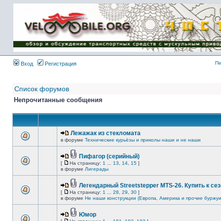
Имя пользователя:
Пароль:
{ LOG_ME_IN_SHORT
}
Пе
Вход
Регистрация
Список форумов
Непрочитанные сообщения
Лежажак из стекломата
в форуме
Технические курьёзы и приколы наши и не наши
Пифагор (серийный)
[
На страницу:
1
...
13
,
14
,
15
]
в форуме
Лигерады
Легендарный Streetstepper MTS-26. Купить к сез
[
На страницу:
1
...
28
,
29
,
30
]
в форуме
Не наши конструкции (Европа, Америка и прочие буржуи
Юмор