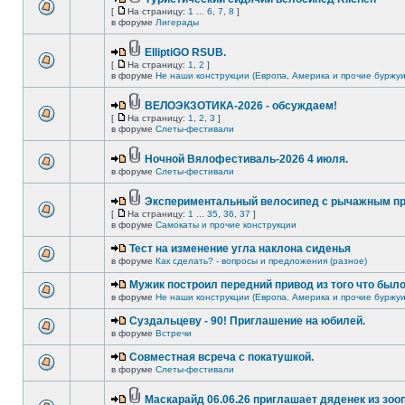
[
На страницу:
1
...
6
,
7
,
8
]
в форуме
Лигерады
ElliptiGO RSUB.
[
На страницу:
1
,
2
]
в форуме
Не наши конструкции (Европа, Америка и прочие буржуи
ВЕЛОЭКЗОТИКА-2026 - обсуждаем!
[
На страницу:
1
,
2
,
3
]
в форуме
Слеты-фестивали
Ночной Вялофестиваль-2026 4 июля.
в форуме
Слеты-фестивали
Экспериментальный велосипед с рычажным пр
[
На страницу:
1
...
35
,
36
,
37
]
в форуме
Самокаты и прочие конструкции
Тест на изменение угла наклона сиденья
в форуме
Как сделать? - вопросы и предложения (разное)
Мужик построил передний привод из того что был
в форуме
Не наши конструкции (Европа, Америка и прочие буржуи
Суздальцеву - 90! Приглашение на юбилей.
в форуме
Встречи
Совместная всреча с покатушкой.
в форуме
Слеты-фестивали
Маскарайд 06.06.26 приглашает дяденек из зо