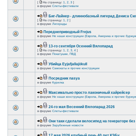
[
На страницу:
1
,
2
,
3
]
в форуме
Слеты-фестивали
Биг-Лайнер - длиннобазный лигерад Дениса Сил
[
На страницу:
1
,
2
]
в форуме
Лигерады
Переднеприводный Frejus
в форуме
Не наши конструкции (Европа, Америка и прочие буржуи
13-го сентября Осенний Вялопарад
[
На страницу:
1
,
2
,
3
,
4
]
в форуме
Покатушки, ПВД
Убийца Eyjafjallajökull
в форуме
Самокаты и прочие конструкции
Посредник nasya
в форуме
Курилка
Максимально просто лаконичный хайрейсер
в форуме
Не наши конструкции (Европа, Америка и прочие буржуи
24-го мая Весенний Вялопарад 2026
в форуме
Слеты-фестивали
Они таки сделали велосипед на генераторе без 
в форуме
Зарубежные новости
17 мая 2026 клубный день 40 лет КЭБу