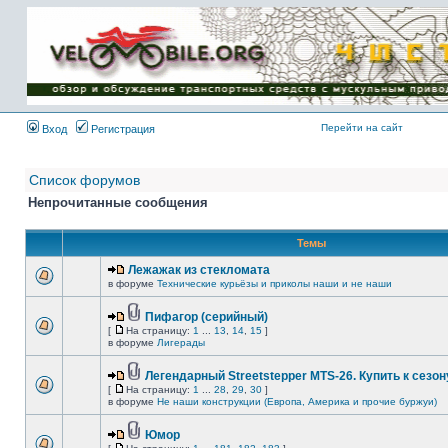
Имя пользователя:
Пароль:
{ LOG_ME_IN_SHORT
}
Перейти на сайт
Вход
Регистрация
Список форумов
Непрочитанные сообщения
Темы
Лежажак из стекломата
в форуме
Технические курьёзы и приколы наши и не наши
Пифагор (серийный)
[
На страницу:
1
...
13
,
14
,
15
]
в форуме
Лигерады
Легендарный Streetstepper MTS-26. Купить к сезону
[
На страницу:
1
...
28
,
29
,
30
]
в форуме
Не наши конструкции (Европа, Америка и прочие буржуи)
Юмор