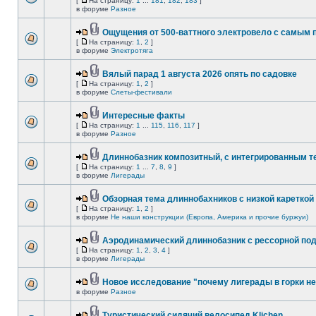
[
На страницу:
1
...
181
,
182
,
183
]
в форуме
Разное
Ощущения от 500-ваттного электровело с самым
[
На страницу:
1
,
2
]
в форуме
Электротяга
Вялый парад 1 августа 2026 опять по садовке
[
На страницу:
1
,
2
]
в форуме
Слеты-фестивали
Интересные факты
[
На страницу:
1
...
115
,
116
,
117
]
в форуме
Разное
Длиннобазник композитный, с интегрированным 
[
На страницу:
1
...
7
,
8
,
9
]
в форуме
Лигерады
Обзорная тема длиннобахников с низкой кареткой
[
На страницу:
1
,
2
]
в форуме
Не наши конструкции (Европа, Америка и прочие буржуи)
Аэродинамический длиннобазник с рессорной по
[
На страницу:
1
,
2
,
3
,
4
]
в форуме
Лигерады
Новое исследование "почему лигерады в горки не
в форуме
Разное
Туристический сидячий велосипед Klichen