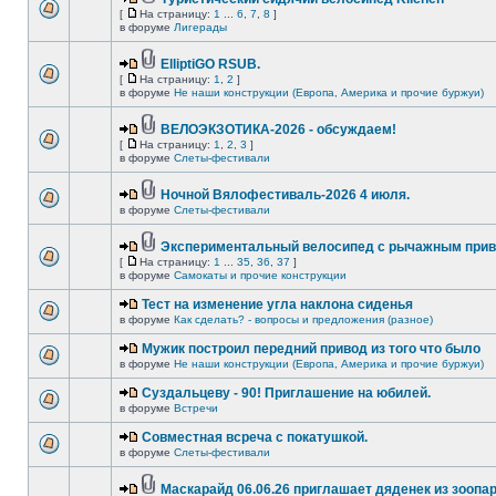
[
На страницу:
1
...
6
,
7
,
8
]
в форуме
Лигерады
ElliptiGO RSUB.
[
На страницу:
1
,
2
]
в форуме
Не наши конструкции (Европа, Америка и прочие буржуи)
ВЕЛОЭКЗОТИКА-2026 - обсуждаем!
[
На страницу:
1
,
2
,
3
]
в форуме
Слеты-фестивали
Ночной Вялофестиваль-2026 4 июля.
в форуме
Слеты-фестивали
Экспериментальный велосипед с рычажным прив
[
На страницу:
1
...
35
,
36
,
37
]
в форуме
Самокаты и прочие конструкции
Тест на изменение угла наклона сиденья
в форуме
Как сделать? - вопросы и предложения (разное)
Мужик построил передний привод из того что было
в форуме
Не наши конструкции (Европа, Америка и прочие буржуи)
Суздальцеву - 90! Приглашение на юбилей.
в форуме
Встречи
Совместная всреча с покатушкой.
в форуме
Слеты-фестивали
Маскарайд 06.06.26 приглашает дяденек из зоопар