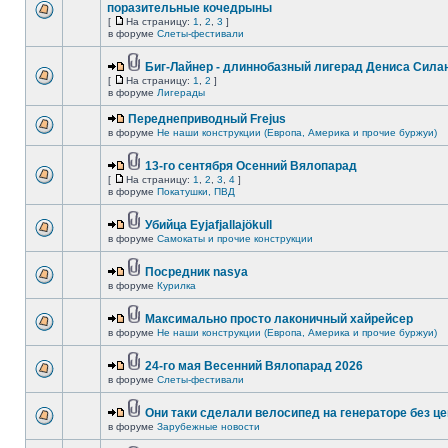
поразительные кочедрыны
[
На страницу:
1
,
2
,
3
]
в форуме
Слеты-фестивали
Биг-Лайнер - длиннобазный лигерад Дениса Силан
[
На страницу:
1
,
2
]
в форуме
Лигерады
Переднеприводный Frejus
в форуме
Не наши конструкции (Европа, Америка и прочие буржуи)
13-го сентября Осенний Вялопарад
[
На страницу:
1
,
2
,
3
,
4
]
в форуме
Покатушки, ПВД
Убийца Eyjafjallajökull
в форуме
Самокаты и прочие конструкции
Посредник nasya
в форуме
Курилка
Максимально просто лаконичный хайрейсер
в форуме
Не наши конструкции (Европа, Америка и прочие буржуи)
24-го мая Весенний Вялопарад 2026
в форуме
Слеты-фестивали
Они таки сделали велосипед на генераторе без це
в форуме
Зарубежные новости