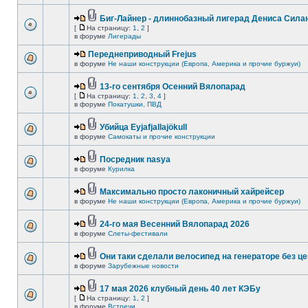
Биг-Лайнер - длиннобазный лигерад Дениса Силан
[
На страницу:
1
,
2
]
в форуме
Лигерады
Переднеприводный Frejus
в форуме
Не наши конструкции (Европа, Америка и прочие буржуи)
13-го сентября Осенний Вялопарад
[
На страницу:
1
,
2
,
3
,
4
]
в форуме
Покатушки, ПВД
Убийца Eyjafjallajökull
в форуме
Самокаты и прочие конструкции
Посредник nasya
в форуме
Курилка
Максимально просто лаконичный хайрейсер
в форуме
Не наши конструкции (Европа, Америка и прочие буржуи)
24-го мая Весенний Вялопарад 2026
в форуме
Слеты-фестивали
Они таки сделали велосипед на генераторе без це
в форуме
Зарубежные новости
17 мая 2026 клубный день 40 лет КЭБу
[
На страницу:
1
,
2
]
в форуме
Встречи