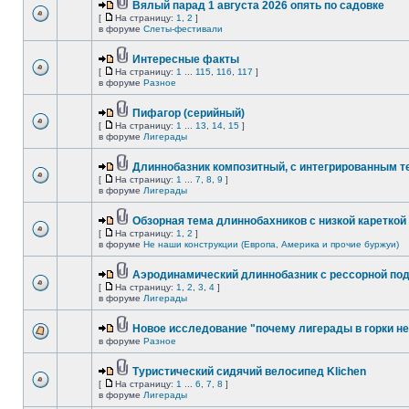
Вялый парад 1 августа 2026 опять по садовке
[
На страницу:
1
,
2
]
в форуме
Слеты-фестивали
Интересные факты
[
На страницу:
1
...
115
,
116
,
117
]
в форуме
Разное
Пифагор (серийный)
[
На страницу:
1
...
13
,
14
,
15
]
в форуме
Лигерады
Длиннобазник композитный, с интегрированным 
[
На страницу:
1
...
7
,
8
,
9
]
в форуме
Лигерады
Обзорная тема длиннобахников с низкой кареткой
[
На страницу:
1
,
2
]
в форуме
Не наши конструкции (Европа, Америка и прочие буржуи)
Аэродинамический длиннобазник с рессорной по
[
На страницу:
1
,
2
,
3
,
4
]
в форуме
Лигерады
Новое исследование "почему лигерады в горки не
в форуме
Разное
Туристический сидячий велосипед Klichen
[
На страницу:
1
...
6
,
7
,
8
]
в форуме
Лигерады