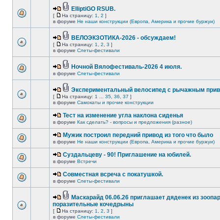
ElliptiGO RSUB.
[
На страницу:
1
,
2
]
в форуме
Не наши конструкции (Европа, Америка и прочие буржуи)
ВЕЛОЭКЗОТИКА-2026 - обсуждаем!
[
На страницу:
1
,
2
,
3
]
в форуме
Слеты-фестивали
Ночной Вялофестиваль-2026 4 июля.
в форуме
Слеты-фестивали
Экспериментальный велосипед с рычажным прив
[
На страницу:
1
...
35
,
36
,
37
]
в форуме
Самокаты и прочие конструкции
Тест на изменение угла наклона сиденья
в форуме
Как сделать? - вопросы и предложения (разное)
Мужик построил передний привод из того что было
в форуме
Не наши конструкции (Европа, Америка и прочие буржуи)
Суздальцеву - 90! Приглашение на юбилей.
в форуме
Встречи
Совместная всреча с покатушкой.
в форуме
Слеты-фестивали
Маскарайд 06.06.26 приглашает дяденек из зоопар
поразительные кочедрыны
[
На страницу:
1
,
2
,
3
]
в форуме
Слеты-фестивали