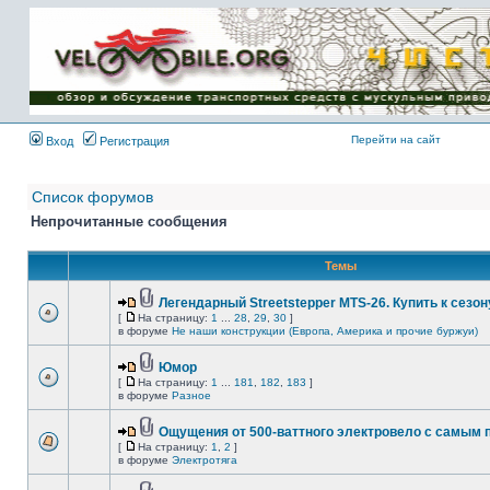
Имя пользователя:
Пароль:
{ LOG_ME_IN_SHORT
}
Перейти на сайт
Вход
Регистрация
Список форумов
Непрочитанные сообщения
Темы
Легендарный Streetstepper MTS-26. Купить к сезону
[
На страницу:
1
...
28
,
29
,
30
]
в форуме
Не наши конструкции (Европа, Америка и прочие буржуи)
Юмор
[
На страницу:
1
...
181
,
182
,
183
]
в форуме
Разное
Ощущения от 500-ваттного электровело с самым
[
На страницу:
1
,
2
]
в форуме
Электротяга