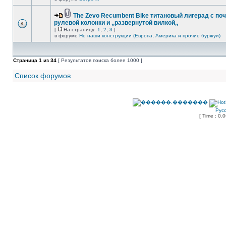
The Zevo Recumbent Bike титановый лигерад с по
рулевой колонки и ,,развернутой вилкой,,
[
На страницу:
1
,
2
,
3
]
в форуме
Не наши конструкции (Европа, Америка и прочие буржуи)
Страница
1
из
34
[ Результатов поиска более 1000 ]
Список форумов
Рус
[ Time : 0.