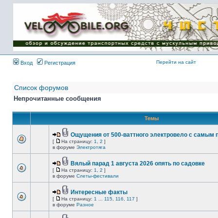
Имя пользователя:
Пароль:
{ LOG_ME_IN_SHORT
}
Перейти на сайт
Вход
Регистрация
Список форумов
Непрочитанные сообщения
Темы
Ощущения от 500-ваттного электровело с самым
[
На страницу:
1
,
2
]
в форуме
Электротяга
Вялый парад 1 августа 2026 опять по садовке
[
На страницу:
1
,
2
]
в форуме
Слеты-фестивали
Интересные факты
[
На страницу:
1
...
115
,
116
,
117
]
в форуме
Разное