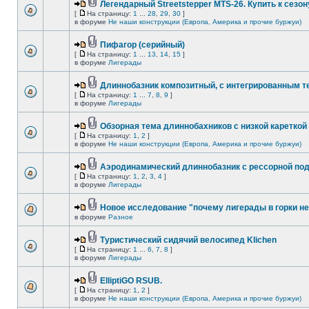
Легендарный Streetstepper MTS-26. Купить к сезону
[
На страницу:
1
...
28
,
29
,
30
]
в форуме
Не наши конструкции (Европа, Америка и прочие буржуи)
Пифагор (серийный)
[
На страницу:
1
...
13
,
14
,
15
]
в форуме
Лигерады
Длиннобазник композитный, с интегрированным 
[
На страницу:
1
...
7
,
8
,
9
]
в форуме
Лигерады
Обзорная тема длиннобахников с низкой кареткой
[
На страницу:
1
,
2
]
в форуме
Не наши конструкции (Европа, Америка и прочие буржуи)
Аэродинамический длиннобазник с рессорной по
[
На страницу:
1
,
2
,
3
,
4
]
в форуме
Лигерады
Новое исследование "почему лигерады в горки не
в форуме
Разное
Туристический сидячий велосипед Klichen
[
На страницу:
1
...
6
,
7
,
8
]
в форуме
Лигерады
ElliptiGO RSUB.
[
На страницу:
1
,
2
]
в форуме
Не наши конструкции (Европа, Америка и прочие буржуи)