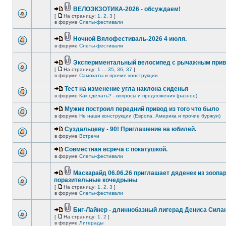
ВЕЛОЭКЗОТИКА-2026 - обсуждаем!
[
На страницу:
1
,
2
,
3
]
в форуме
Слеты-фестивали
Ночной Вялофестиваль-2026 4 июля.
в форуме
Слеты-фестивали
Экспериментальный велосипед с рычажным прив
[
На страницу:
1
...
35
,
36
,
37
]
в форуме
Самокаты и прочие конструкции
Тест на изменение угла наклона сиденья
в форуме
Как сделать? - вопросы и предложения (разное)
Мужик построил передний привод из того что было
в форуме
Не наши конструкции (Европа, Америка и прочие буржуи)
Суздальцеву - 90! Приглашение на юбилей.
в форуме
Встречи
Совместная всреча с покатушкой.
в форуме
Слеты-фестивали
Маскарайд 06.06.26 приглашает дяденек из зоопар
поразительные кочедрыны
[
На страницу:
1
,
2
,
3
]
в форуме
Слеты-фестивали
Биг-Лайнер - длиннобазный лигерад Дениса Силан
[
На страницу:
1
,
2
]
в форуме
Лигерады