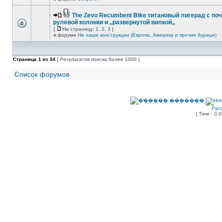
The Zevo Recumbent Bike титановый лигерад с по
рулевой колонки и ,,развернутой вилкой,,
[
На страницу:
1
,
2
,
3
]
в форуме
Не наши конструкции (Европа, Америка и прочие буржуи)
Страница
1
из
34
[ Результатов поиска более 1000 ]
Список форумов
Рус
[ Time : 0.