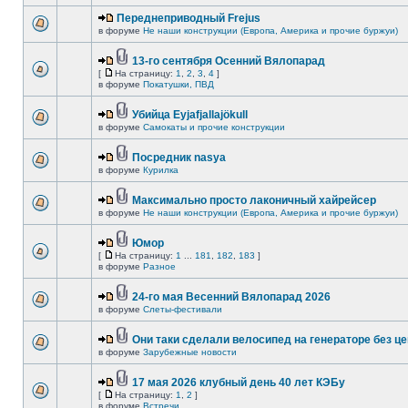
Переднеприводный Frejus
в форуме
Не наши конструкции (Европа, Америка и прочие буржуи)
13-го сентября Осенний Вялопарад
[
На страницу:
1
,
2
,
3
,
4
]
в форуме
Покатушки, ПВД
Убийца Eyjafjallajökull
в форуме
Самокаты и прочие конструкции
Посредник nasya
в форуме
Курилка
Максимально просто лаконичный хайрейсер
в форуме
Не наши конструкции (Европа, Америка и прочие буржуи)
Юмор
[
На страницу:
1
...
181
,
182
,
183
]
в форуме
Разное
24-го мая Весенний Вялопарад 2026
в форуме
Слеты-фестивали
Они таки сделали велосипед на генераторе без це
в форуме
Зарубежные новости
17 мая 2026 клубный день 40 лет КЭБу
[
На страницу:
1
,
2
]
в форуме
Встречи