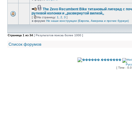
The Zevo Recumbent Bike титановый лигерад с по
рулевой колонки и ,,развернутой вилкой,,
[
На страницу:
1
,
2
,
3
]
в форуме
Не наши конструкции (Европа, Америка и прочие буржуи)
Страница
1
из
34
[ Результатов поиска более 1000 ]
Список форумов
Рус
[ Time : 0.