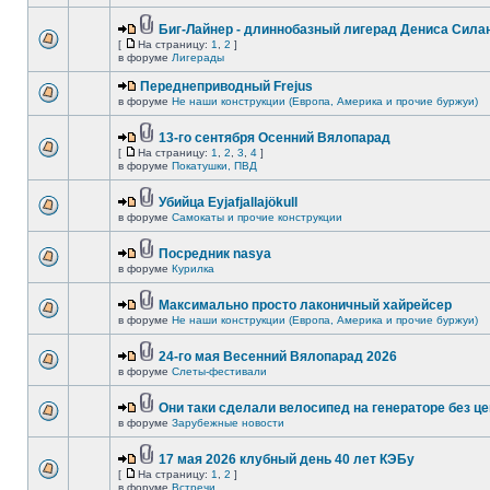
Биг-Лайнер - длиннобазный лигерад Дениса Силан
[
На страницу:
1
,
2
]
в форуме
Лигерады
Переднеприводный Frejus
в форуме
Не наши конструкции (Европа, Америка и прочие буржуи)
13-го сентября Осенний Вялопарад
[
На страницу:
1
,
2
,
3
,
4
]
в форуме
Покатушки, ПВД
Убийца Eyjafjallajökull
в форуме
Самокаты и прочие конструкции
Посредник nasya
в форуме
Курилка
Максимально просто лаконичный хайрейсер
в форуме
Не наши конструкции (Европа, Америка и прочие буржуи)
24-го мая Весенний Вялопарад 2026
в форуме
Слеты-фестивали
Они таки сделали велосипед на генераторе без це
в форуме
Зарубежные новости
17 мая 2026 клубный день 40 лет КЭБу
[
На страницу:
1
,
2
]
в форуме
Встречи