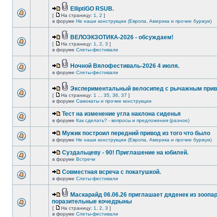
ElliptiGO RSUB.
[
На страницу:
1
,
2
]
в форуме
Не наши конструкции (Европа, Америка и прочие буржуи)
ВЕЛОЭКЗОТИКА-2026 - обсуждаем!
[
На страницу:
1
,
2
,
3
]
в форуме
Слеты-фестивали
Ночной Вялофестиваль-2026 4 июля.
в форуме
Слеты-фестивали
Экспериментальный велосипед с рычажным прив
[
На страницу:
1
...
35
,
36
,
37
]
в форуме
Самокаты и прочие конструкции
Тест на изменение угла наклона сиденья
в форуме
Как сделать? - вопросы и предложения (разное)
Мужик построил передний привод из того что было
в форуме
Не наши конструкции (Европа, Америка и прочие буржуи)
Суздальцеву - 90! Приглашение на юбилей.
в форуме
Встречи
Совместная всреча с покатушкой.
в форуме
Слеты-фестивали
Маскарайд 06.06.26 приглашает дяденек из зоопар
поразительные кочедрыны
[
На страницу:
1
,
2
,
3
]
в форуме
Слеты-фестивали