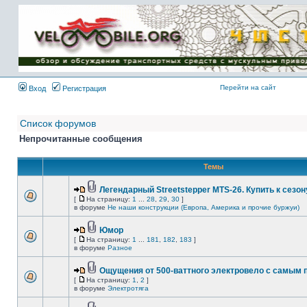
Имя пользователя:
Пароль:
{ LOG_ME_IN_SHORT
}
Перейти на сайт
Вход
Регистрация
Список форумов
Непрочитанные сообщения
Темы
Легендарный Streetstepper MTS-26. Купить к сезону
[
На страницу:
1
...
28
,
29
,
30
]
в форуме
Не наши конструкции (Европа, Америка и прочие буржуи)
Юмор
[
На страницу:
1
...
181
,
182
,
183
]
в форуме
Разное
Ощущения от 500-ваттного электровело с самым
[
На страницу:
1
,
2
]
в форуме
Электротяга