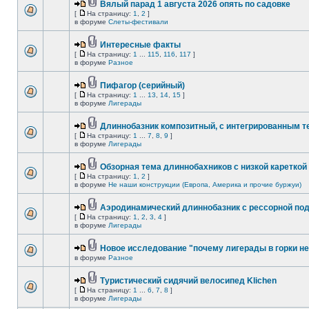
Вялый парад 1 августа 2026 опять по садовке
[
На страницу:
1
,
2
]
в форуме
Слеты-фестивали
Интересные факты
[
На страницу:
1
...
115
,
116
,
117
]
в форуме
Разное
Пифагор (серийный)
[
На страницу:
1
...
13
,
14
,
15
]
в форуме
Лигерады
Длиннобазник композитный, с интегрированным 
[
На страницу:
1
...
7
,
8
,
9
]
в форуме
Лигерады
Обзорная тема длиннобахников с низкой кареткой
[
На страницу:
1
,
2
]
в форуме
Не наши конструкции (Европа, Америка и прочие буржуи)
Аэродинамический длиннобазник с рессорной по
[
На страницу:
1
,
2
,
3
,
4
]
в форуме
Лигерады
Новое исследование "почему лигерады в горки не
в форуме
Разное
Туристический сидячий велосипед Klichen
[
На страницу:
1
...
6
,
7
,
8
]
в форуме
Лигерады