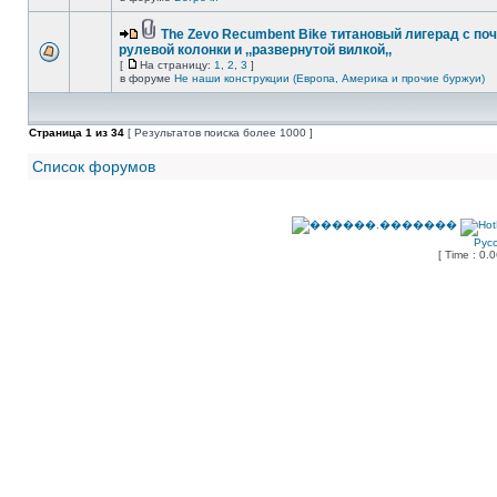
The Zevo Recumbent Bike титановый лигерад с по
рулевой колонки и ,,развернутой вилкой,,
[
На страницу:
1
,
2
,
3
]
в форуме
Не наши конструкции (Европа, Америка и прочие буржуи)
Страница
1
из
34
[ Результатов поиска более 1000 ]
Список форумов
Рус
[ Time : 0.