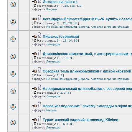
Интересные факты
[
На страницу:
1
...
115
,
116
,
117
]
в форуме
Разное
Легендарный Streetstepper MTS-26. Купить к сезону
[
На страницу:
1
...
28
,
29
,
30
]
в форуме
Не наши конструкции (Европа, Америка и прочие буржуи)
Пифагор (серийный)
[
На страницу:
1
...
13
,
14
,
15
]
в форуме
Лигерады
Длиннобазник композитный, с интегрированным 
[
На страницу:
1
...
7
,
8
,
9
]
в форуме
Лигерады
Обзорная тема длиннобахников с низкой кареткой
[
На страницу:
1
,
2
]
в форуме
Не наши конструкции (Европа, Америка и прочие буржуи)
Аэродинамический длиннобазник с рессорной по
[
На страницу:
1
,
2
,
3
,
4
]
в форуме
Лигерады
Новое исследование "почему лигерады в горки не
в форуме
Разное
Туристический сидячий велосипед Klichen
[
На страницу:
1
...
6
,
7
,
8
]
в форуме
Лигерады