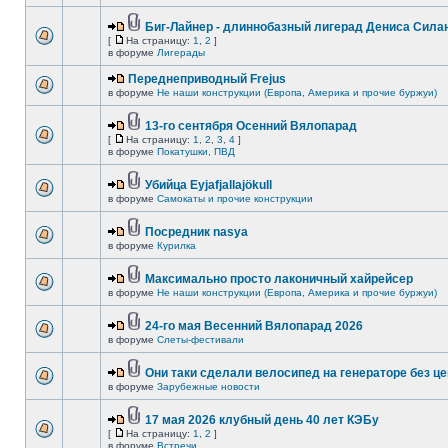
Биг-Лайнер - длиннобазный лигерад Дениса Силан
[
На страницу:
1
,
2
]
в форуме
Лигерады
Переднеприводный Frejus
в форуме
Не наши конструкции (Европа, Америка и прочие буржуи)
13-го сентября Осенний Вялопарад
[
На страницу:
1
,
2
,
3
,
4
]
в форуме
Покатушки, ПВД
Убийца Eyjafjallajökull
в форуме
Самокаты и прочие конструкции
Посредник nasya
в форуме
Курилка
Максимально просто лаконичный хайрейсер
в форуме
Не наши конструкции (Европа, Америка и прочие буржуи)
24-го мая Весенний Вялопарад 2026
в форуме
Слеты-фестивали
Они таки сделали велосипед на генераторе без це
в форуме
Зарубежные новости
17 мая 2026 клубный день 40 лет КЭБу
[
На страницу:
1
,
2
]
в форуме
Встречи