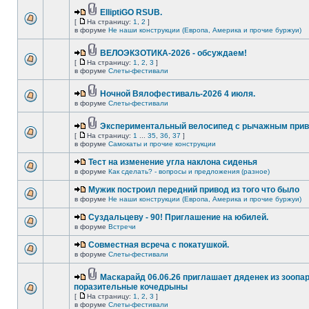
ElliptiGO RSUB.
[
На страницу:
1
,
2
]
в форуме
Не наши конструкции (Европа, Америка и прочие буржуи)
ВЕЛОЭКЗОТИКА-2026 - обсуждаем!
[
На страницу:
1
,
2
,
3
]
в форуме
Слеты-фестивали
Ночной Вялофестиваль-2026 4 июля.
в форуме
Слеты-фестивали
Экспериментальный велосипед с рычажным прив
[
На страницу:
1
...
35
,
36
,
37
]
в форуме
Самокаты и прочие конструкции
Тест на изменение угла наклона сиденья
в форуме
Как сделать? - вопросы и предложения (разное)
Мужик построил передний привод из того что было
в форуме
Не наши конструкции (Европа, Америка и прочие буржуи)
Суздальцеву - 90! Приглашение на юбилей.
в форуме
Встречи
Совместная всреча с покатушкой.
в форуме
Слеты-фестивали
Маскарайд 06.06.26 приглашает дяденек из зоопар
поразительные кочедрыны
[
На страницу:
1
,
2
,
3
]
в форуме
Слеты-фестивали