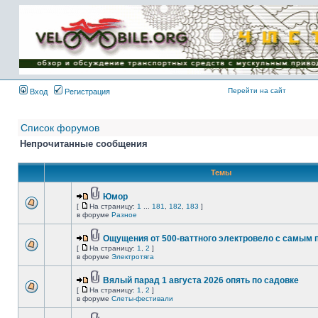
Имя пользователя:
Пароль:
{ LOG_ME_IN_SHORT
}
Перейти на сайт
Вход
Регистрация
Список форумов
Непрочитанные сообщения
Темы
Юмор
[
На страницу:
1
...
181
,
182
,
183
]
в форуме
Разное
Ощущения от 500-ваттного электровело с самым
[
На страницу:
1
,
2
]
в форуме
Электротяга
Вялый парад 1 августа 2026 опять по садовке
[
На страницу:
1
,
2
]
в форуме
Слеты-фестивали