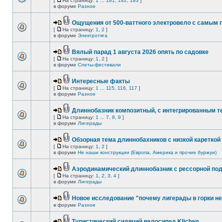
[
На страницу:
1
...
181
,
182
,
183
]
в форуме
Разное
Ощущения от 500-ваттного электровело с самым
[
На страницу:
1
,
2
]
в форуме
Электротяга
Вялый парад 1 августа 2026 опять по садовке
[
На страницу:
1
,
2
]
в форуме
Слеты-фестивали
Интересные факты
[
На страницу:
1
...
115
,
116
,
117
]
в форуме
Разное
Длиннобазник композитный, с интегрированным 
[
На страницу:
1
...
7
,
8
,
9
]
в форуме
Лигерады
Обзорная тема длиннобахников с низкой кареткой
[
На страницу:
1
,
2
]
в форуме
Не наши конструкции (Европа, Америка и прочие буржуи)
Аэродинамический длиннобазник с рессорной по
[
На страницу:
1
,
2
,
3
,
4
]
в форуме
Лигерады
Новое исследование "почему лигерады в горки не
в форуме
Разное
Туристический сидячий велосипед Klichen