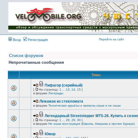
Имя пользователя:
Пароль:
{ LOG_ME_IN_SHORT
}
Перейти на сайт
Вход
Регистрация
Список форумов
Непрочитанные сообщения
Темы
Пифагор (серийный)
[
На страницу:
1
...
13
,
14
,
15
]
в форуме
Лигерады
Лежажак из стекломата
в форуме
Технические курьёзы и приколы наши и не наши
Легендарный Streetstepper MTS-26. Купить к сезону
[
На страницу:
1
...
28
,
29
,
30
]
в форуме
Не наши конструкции (Европа, Америка и прочие буржуи)
Юмор