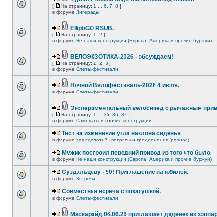
[
На страницу:
1
...
6
,
7
,
8
]
в форуме
Лигерады
ElliptiGO RSUB.
[
На страницу:
1
,
2
]
в форуме
Не наши конструкции (Европа, Америка и прочие буржуи)
ВЕЛОЭКЗОТИКА-2026 - обсуждаем!
[
На страницу:
1
,
2
,
3
]
в форуме
Слеты-фестивали
Ночной Вялофестиваль-2026 4 июля.
в форуме
Слеты-фестивали
Экспериментальный велосипед с рычажным прив
[
На страницу:
1
...
35
,
36
,
37
]
в форуме
Самокаты и прочие конструкции
Тест на изменение угла наклона сиденья
в форуме
Как сделать? - вопросы и предложения (разное)
Мужик построил передний привод из того что было
в форуме
Не наши конструкции (Европа, Америка и прочие буржуи)
Суздальцеву - 90! Приглашение на юбилей.
в форуме
Встречи
Совместная всреча с покатушкой.
в форуме
Слеты-фестивали
Маскарайд 06.06.26 приглашает дяденек из зоопар