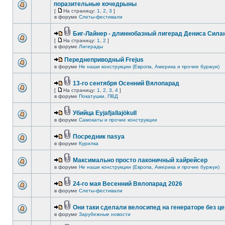
поразительные кочедрыны
[
На страницу:
1
,
2
,
3
]
в форуме
Слеты-фестивали
Биг-Лайнер - длиннобазный лигерад Дениса Силан
[
На страницу:
1
,
2
]
в форуме
Лигерады
Переднеприводный Frejus
в форуме
Не наши конструкции (Европа, Америка и прочие буржуи)
13-го сентября Осенний Вялопарад
[
На страницу:
1
,
2
,
3
,
4
]
в форуме
Покатушки, ПВД
Убийца Eyjafjallajökull
в форуме
Самокаты и прочие конструкции
Посредник nasya
в форуме
Курилка
Максимально просто лаконичный хайрейсер
в форуме
Не наши конструкции (Европа, Америка и прочие буржуи)
24-го мая Весенний Вялопарад 2026
в форуме
Слеты-фестивали
Они таки сделали велосипед на генераторе без це
в форуме
Зарубежные новости