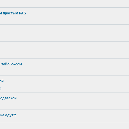
ым простым PAS
м тейлбоксом
ой
)
подвеской
не едут":