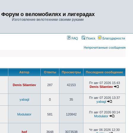
Форум о веломобилях и лигерадах
Изготовление велотехники своими руками
FAQ
Поиск
Благодарности
Непрочитанные сообщения
Автор
Ответы
Просмотры
Последнее сообщение
Пт авг 07 2026 15:43
Denis Silantiev
287
42153
Denis Silantiev
Пт авг 07 2026 13:37
yabagl
0
35
yabagl
Пт авг 07 2026 00:14
Modulator
581
120842
Modulator
Чт авг 06 2026 12:30
hof
3648
3073538