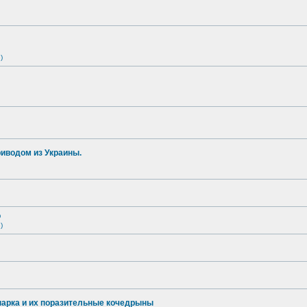
)
иводом из Украины.
о
)
опарка и их поразительные кочедрыны