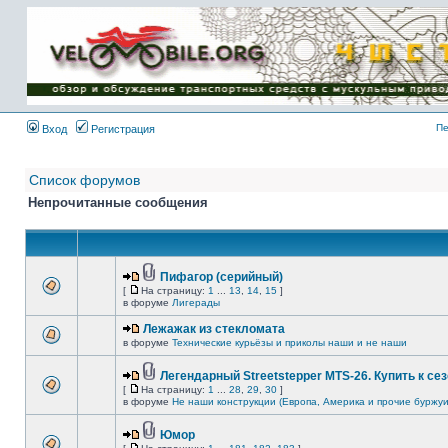
Имя пользователя:
Пароль:
{ LOG_ME_IN_SHORT
}
Пе
Вход
Регистрация
Список форумов
Непрочитанные сообщения
Пифагор (серийный)
[
На страницу:
1
...
13
,
14
,
15
]
в форуме
Лигерады
Лежажак из стекломата
в форуме
Технические курьёзы и приколы наши и не наши
Легендарный Streetstepper MTS-26. Купить к сез
[
На страницу:
1
...
28
,
29
,
30
]
в форуме
Не наши конструкции (Европа, Америка и прочие буржуи
Юмор