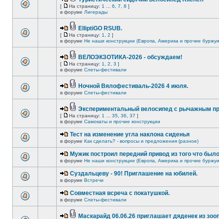
[
На страницу:
1
...
6
,
7
,
8
]
в форуме
Лигерады
ElliptiGO RSUB.
[
На страницу:
1
,
2
]
в форуме
Не наши конструкции (Европа, Америка и прочие буржуи
ВЕЛОЭКЗОТИКА-2026 - обсуждаем!
[
На страницу:
1
,
2
,
3
]
в форуме
Слеты-фестивали
Ночной Вялофестиваль-2026 4 июля.
в форуме
Слеты-фестивали
Экспериментальный велосипед с рычажным пр
[
На страницу:
1
...
35
,
36
,
37
]
в форуме
Самокаты и прочие конструкции
Тест на изменение угла наклона сиденья
в форуме
Как сделать? - вопросы и предложения (разное)
Мужик построил передний привод из того что был
в форуме
Не наши конструкции (Европа, Америка и прочие буржуи
Суздальцеву - 90! Приглашение на юбилей.
в форуме
Встречи
Совместная всреча с покатушкой.
в форуме
Слеты-фестивали
Маскарайд 06.06.26 приглашает дяденек из зо