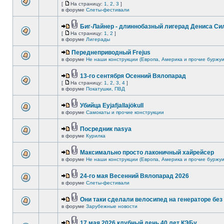
[
На страницу:
1
,
2
,
3
]
в форуме
Слеты-фестивали
Биг-Лайнер - длиннобазный лигерад Дениса Сил
[
На страницу:
1
,
2
]
в форуме
Лигерады
Переднеприводный Frejus
в форуме
Не наши конструкции (Европа, Америка и прочие буржуи
13-го сентября Осенний Вялопарад
[
На страницу:
1
,
2
,
3
,
4
]
в форуме
Покатушки, ПВД
Убийца Eyjafjallajökull
в форуме
Самокаты и прочие конструкции
Посредник nasya
в форуме
Курилка
Максимально просто лаконичный хайрейсер
в форуме
Не наши конструкции (Европа, Америка и прочие буржуи
24-го мая Весенний Вялопарад 2026
в форуме
Слеты-фестивали
Они таки сделали велосипед на генераторе без 
в форуме
Зарубежные новости
17 мая 2026 клубный день 40 лет КЭБу