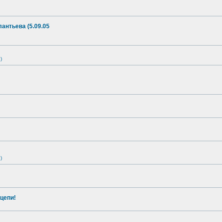
антьева (5.09.05
)
)
цепи!