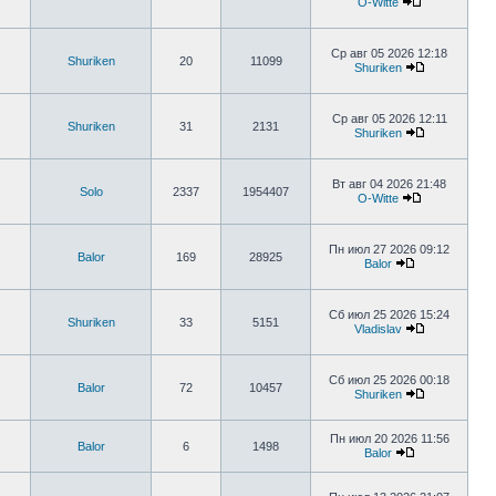
O-Witte
Ср авг 05 2026 12:18
Shuriken
20
11099
Shuriken
Ср авг 05 2026 12:11
Shuriken
31
2131
Shuriken
Вт авг 04 2026 21:48
Solo
2337
1954407
O-Witte
Пн июл 27 2026 09:12
Balor
169
28925
Balor
Сб июл 25 2026 15:24
Shuriken
33
5151
Vladislav
Сб июл 25 2026 00:18
Balor
72
10457
Shuriken
Пн июл 20 2026 11:56
Balor
6
1498
Balor