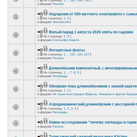
[
На страницу:
1
...
181
,
182
,
183
]
в форуме
Разное
Ощущения от 500-ваттного электровело с сам
[
На страницу:
1
,
2
]
в форуме
Электротяга
Вялый парад 1 августа 2026 опять по садовке
[
На страницу:
1
,
2
]
в форуме
Слеты-фестивали
Интересные факты
[
На страницу:
1
...
115
,
116
,
117
]
в форуме
Разное
Длиннобазник композитный, с интегрированны
[
На страницу:
1
...
7
,
8
,
9
]
в форуме
Лигерады
Обзорная тема длиннобахников с низкой каретк
[
На страницу:
1
,
2
]
в форуме
Не наши конструкции (Европа, Америка и прочие буржуи
Аэродинамический длиннобазник с рессорной 
[
На страницу:
1
,
2
,
3
,
4
]
в форуме
Лигерады
Новое исследование "почему лигерады в горки 
в форуме
Разное
Туристический сидячий велосипед Klichen