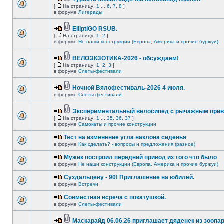
[
На страницу:
1
...
6
,
7
,
8
]
в форуме
Лигерады
ElliptiGO RSUB.
[
На страницу:
1
,
2
]
в форуме
Не наши конструкции (Европа, Америка и прочие буржуи)
ВЕЛОЭКЗОТИКА-2026 - обсуждаем!
[
На страницу:
1
,
2
,
3
]
в форуме
Слеты-фестивали
Ночной Вялофестиваль-2026 4 июля.
в форуме
Слеты-фестивали
Экспериментальный велосипед с рычажным прив
[
На страницу:
1
...
35
,
36
,
37
]
в форуме
Самокаты и прочие конструкции
Тест на изменение угла наклона сиденья
в форуме
Как сделать? - вопросы и предложения (разное)
Мужик построил передний привод из того что было
в форуме
Не наши конструкции (Европа, Америка и прочие буржуи)
Суздальцеву - 90! Приглашение на юбилей.
в форуме
Встречи
Совместная всреча с покатушкой.
в форуме
Слеты-фестивали
Маскарайд 06.06.26 приглашает дяденек из зоопар