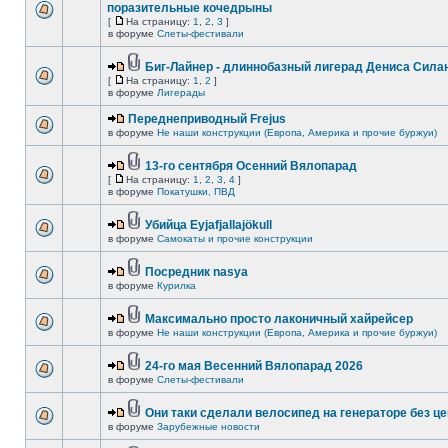
поразительные кочедрыны
[
На страницу:
1
,
2
,
3
]
в форуме
Слеты-фестивали
Биг-Лайнер - длиннобазный лигерад Дениса Силан
[
На страницу:
1
,
2
]
в форуме
Лигерады
Переднеприводный Frejus
в форуме
Не наши конструкции (Европа, Америка и прочие буржуи)
13-го сентября Осенний Вялопарад
[
На страницу:
1
,
2
,
3
,
4
]
в форуме
Покатушки, ПВД
Убийца Eyjafjallajökull
в форуме
Самокаты и прочие конструкции
Посредник nasya
в форуме
Курилка
Максимально просто лаконичный хайрейсер
в форуме
Не наши конструкции (Европа, Америка и прочие буржуи)
24-го мая Весенний Вялопарад 2026
в форуме
Слеты-фестивали
Они таки сделали велосипед на генераторе без це
в форуме
Зарубежные новости