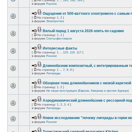
[
На страницу:
1
...
181
,
182
,
183
]
в форуме
Разное
Ощущения от 500-ваттного электровело с самым
[
На страницу:
1
,
2
]
в форуме
Электротяга
Вялый парад 1 августа 2026 опять по садовке
[
На страницу:
1
,
2
]
в форуме
Слеты-фестивали
Интересные факты
[
На страницу:
1
...
115
,
116
,
117
]
в форуме
Разное
Длиннобазник композитный, с интегрированным 
[
На страницу:
1
...
7
,
8
,
9
]
в форуме
Лигерады
Обзорная тема длиннобахников с низкой кареткой
[
На страницу:
1
,
2
]
в форуме
Не наши конструкции (Европа, Америка и прочие буржуи)
Аэродинамический длиннобазник с рессорной по
[
На страницу:
1
,
2
,
3
,
4
]
в форуме
Лигерады
Новое исследование "почему лигерады в горки не
в форуме
Разное
Туристический сидячий велосипед Klichen