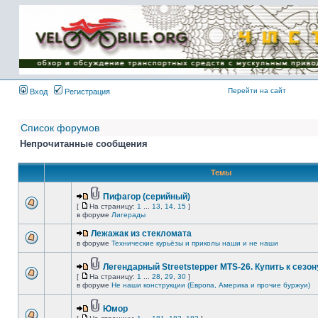
Имя пользователя:
Пароль:
{ LOG_ME_IN_SHORT
}
Перейти на сайт
Вход
Регистрация
Список форумов
Непрочитанные сообщения
Темы
Пифагор (серийный)
[
На страницу:
1
...
13
,
14
,
15
]
в форуме
Лигерады
Лежажак из стекломата
в форуме
Технические курьёзы и приколы наши и не наши
Легендарный Streetstepper MTS-26. Купить к сезону
[
На страницу:
1
...
28
,
29
,
30
]
в форуме
Не наши конструкции (Европа, Америка и прочие буржуи)
Юмор