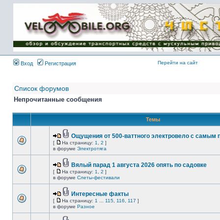
Имя пользователя:
Пароль:
{ LOG_ME_IN_SHORT
}
Перейти на сайт
Вход
Регистрация
Список форумов
Непрочитанные сообщения
Темы
Ощущения от 500-ваттного электровело с самым
[
На страницу:
1
,
2
]
в форуме
Электротяга
Вялый парад 1 августа 2026 опять по садовке
[
На страницу:
1
,
2
]
в форуме
Слеты-фестивали
Интересные факты
[
На страницу:
1
...
115
,
116
,
117
]
в форуме
Разное