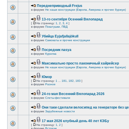
Переднеприводный Frejus
в форуме
Не наши конструкции (Европа, Америка и прочие буржуи)
13-го сентября Осенний Вялопарад
[
На страницу:
1
,
2
,
3
,
4
]
в форуме
Покатушки, ПВД
Убийца Eyjafjallajökull
в форуме
Самокаты и прочие конструкции
Посредник nasya
в форуме
Курилка
Максимально просто лаконичный хайрейсер
в форуме
Не наши конструкции (Европа, Америка и прочие буржуи)
Юмор
[
На страницу:
1
...
181
,
182
,
183
]
в форуме
Разное
24-го мая Весенний Вялопарад 2026
в форуме
Слеты-фестивали
Они таки сделали велосипед на генераторе без це
в форуме
Зарубежные новости
17 мая 2026 клубный день 40 лет КЭБу
[
На страницу:
1
,
2
]
в форуме
Встречи