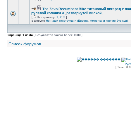
The Zevo Recumbent Bike титановый лигерад с по
рулевой колонки и ,,развернутой вилкой,,
[
На страницу:
1
,
2
,
3
]
в форуме
Не наши конструкции (Европа, Америка и прочие буржуи)
Страница
1
из
34
[ Результатов поиска более 1000 ]
Список форумов
Рус
[ Time : 0.