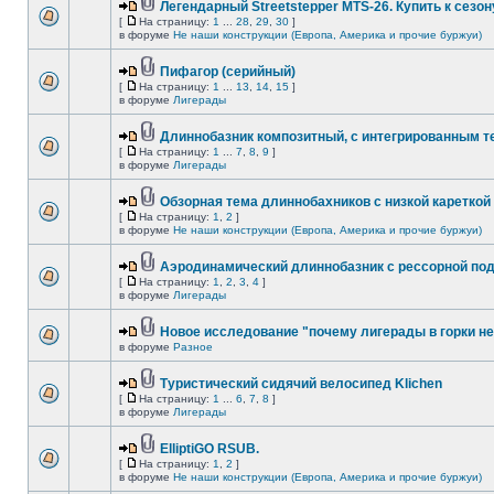
Легендарный Streetstepper MTS-26. Купить к сезону
[
На страницу:
1
...
28
,
29
,
30
]
в форуме
Не наши конструкции (Европа, Америка и прочие буржуи)
Пифагор (серийный)
[
На страницу:
1
...
13
,
14
,
15
]
в форуме
Лигерады
Длиннобазник композитный, с интегрированным 
[
На страницу:
1
...
7
,
8
,
9
]
в форуме
Лигерады
Обзорная тема длиннобахников с низкой кареткой
[
На страницу:
1
,
2
]
в форуме
Не наши конструкции (Европа, Америка и прочие буржуи)
Аэродинамический длиннобазник с рессорной по
[
На страницу:
1
,
2
,
3
,
4
]
в форуме
Лигерады
Новое исследование "почему лигерады в горки не
в форуме
Разное
Туристический сидячий велосипед Klichen
[
На страницу:
1
...
6
,
7
,
8
]
в форуме
Лигерады
ElliptiGO RSUB.
[
На страницу:
1
,
2
]
в форуме
Не наши конструкции (Европа, Америка и прочие буржуи)