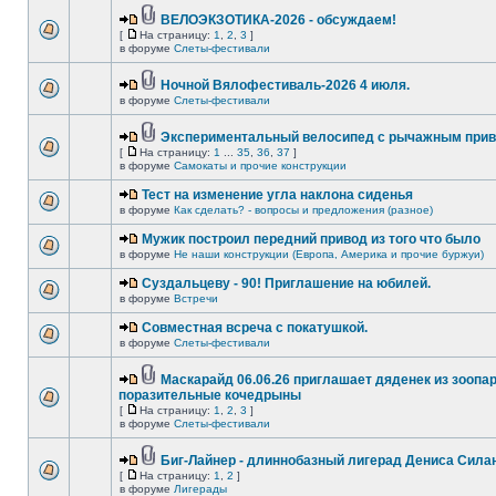
ВЕЛОЭКЗОТИКА-2026 - обсуждаем!
[
На страницу:
1
,
2
,
3
]
в форуме
Слеты-фестивали
Ночной Вялофестиваль-2026 4 июля.
в форуме
Слеты-фестивали
Экспериментальный велосипед с рычажным прив
[
На страницу:
1
...
35
,
36
,
37
]
в форуме
Самокаты и прочие конструкции
Тест на изменение угла наклона сиденья
в форуме
Как сделать? - вопросы и предложения (разное)
Мужик построил передний привод из того что было
в форуме
Не наши конструкции (Европа, Америка и прочие буржуи)
Суздальцеву - 90! Приглашение на юбилей.
в форуме
Встречи
Совместная всреча с покатушкой.
в форуме
Слеты-фестивали
Маскарайд 06.06.26 приглашает дяденек из зоопар
поразительные кочедрыны
[
На страницу:
1
,
2
,
3
]
в форуме
Слеты-фестивали
Биг-Лайнер - длиннобазный лигерад Дениса Силан
[
На страницу:
1
,
2
]
в форуме
Лигерады