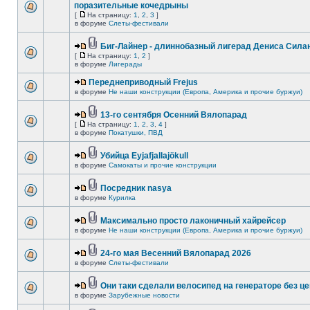
поразительные кочедрыны
[
На страницу:
1
,
2
,
3
]
в форуме
Слеты-фестивали
Биг-Лайнер - длиннобазный лигерад Дениса Силан
[
На страницу:
1
,
2
]
в форуме
Лигерады
Переднеприводный Frejus
в форуме
Не наши конструкции (Европа, Америка и прочие буржуи)
13-го сентября Осенний Вялопарад
[
На страницу:
1
,
2
,
3
,
4
]
в форуме
Покатушки, ПВД
Убийца Eyjafjallajökull
в форуме
Самокаты и прочие конструкции
Посредник nasya
в форуме
Курилка
Максимально просто лаконичный хайрейсер
в форуме
Не наши конструкции (Европа, Америка и прочие буржуи)
24-го мая Весенний Вялопарад 2026
в форуме
Слеты-фестивали
Они таки сделали велосипед на генераторе без це
в форуме
Зарубежные новости