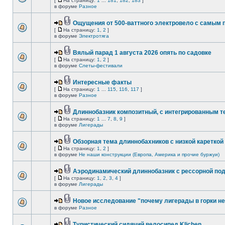
[
На страницу:
1
...
181
,
182
,
183
]
в форуме
Разное
Ощущения от 500-ваттного электровело с самым
[
На страницу:
1
,
2
]
в форуме
Электротяга
Вялый парад 1 августа 2026 опять по садовке
[
На страницу:
1
,
2
]
в форуме
Слеты-фестивали
Интересные факты
[
На страницу:
1
...
115
,
116
,
117
]
в форуме
Разное
Длиннобазник композитный, с интегрированным 
[
На страницу:
1
...
7
,
8
,
9
]
в форуме
Лигерады
Обзорная тема длиннобахников с низкой кареткой
[
На страницу:
1
,
2
]
в форуме
Не наши конструкции (Европа, Америка и прочие буржуи)
Аэродинамический длиннобазник с рессорной по
[
На страницу:
1
,
2
,
3
,
4
]
в форуме
Лигерады
Новое исследование "почему лигерады в горки не
в форуме
Разное
Туристический сидячий велосипед Klichen