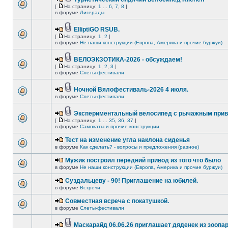
[
На страницу:
1
...
6
,
7
,
8
]
в форуме
Лигерады
ElliptiGO RSUB.
[
На страницу:
1
,
2
]
в форуме
Не наши конструкции (Европа, Америка и прочие буржуи)
ВЕЛОЭКЗОТИКА-2026 - обсуждаем!
[
На страницу:
1
,
2
,
3
]
в форуме
Слеты-фестивали
Ночной Вялофестиваль-2026 4 июля.
в форуме
Слеты-фестивали
Экспериментальный велосипед с рычажным прив
[
На страницу:
1
...
35
,
36
,
37
]
в форуме
Самокаты и прочие конструкции
Тест на изменение угла наклона сиденья
в форуме
Как сделать? - вопросы и предложения (разное)
Мужик построил передний привод из того что было
в форуме
Не наши конструкции (Европа, Америка и прочие буржуи)
Суздальцеву - 90! Приглашение на юбилей.
в форуме
Встречи
Совместная всреча с покатушкой.
в форуме
Слеты-фестивали
Маскарайд 06.06.26 приглашает дяденек из зоопар