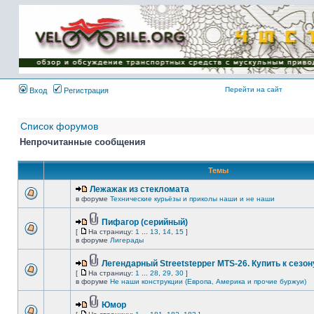
Имя пользователя:
Пароль:
{ LOG_ME_IN_SHORT
}
Перейти на сайт
Вход
Регистрация
Список форумов
Непрочитанные сообщения
Темы
Лежажак из стекломата
в форуме
Технические курьёзы и приколы наши и не наши
Пифагор (серийный)
[
На страницу:
1
...
13
,
14
,
15
]
в форуме
Лигерады
Легендарный Streetstepper MTS-26. Купить к сезону
[
На страницу:
1
...
28
,
29
,
30
]
в форуме
Не наши конструкции (Европа, Америка и прочие буржуи)
Юмор