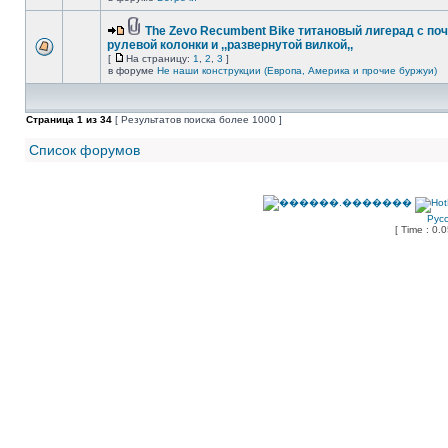
The Zevo Recumbent Bike титановый лигерад с по
рулевой колонки и ,,развернутой вилкой,,
[
На страницу:
1
,
2
,
3
]
в форуме
Не наши конструкции (Европа, Америка и прочие буржуи)
Страница
1
из
34
[ Результатов поиска более 1000 ]
Список форумов
Рус
[ Time : 0.