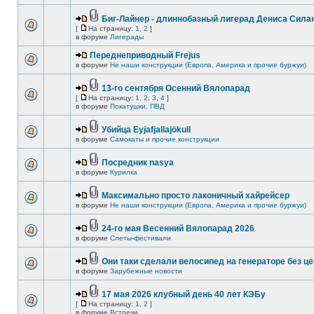
Биг-Лайнер - длиннобазный лигерад Дениса Силан
[
На страницу:
1
,
2
]
в форуме
Лигерады
Переднеприводный Frejus
в форуме
Не наши конструкции (Европа, Америка и прочие буржуи)
13-го сентября Осенний Вялопарад
[
На страницу:
1
,
2
,
3
,
4
]
в форуме
Покатушки, ПВД
Убийца Eyjafjallajökull
в форуме
Самокаты и прочие конструкции
Посредник nasya
в форуме
Курилка
Максимально просто лаконичный хайрейсер
в форуме
Не наши конструкции (Европа, Америка и прочие буржуи)
24-го мая Весенний Вялопарад 2026
в форуме
Слеты-фестивали
Они таки сделали велосипед на генераторе без це
в форуме
Зарубежные новости
17 мая 2026 клубный день 40 лет КЭБу
[
На страницу:
1
,
2
]
в форуме
Встречи