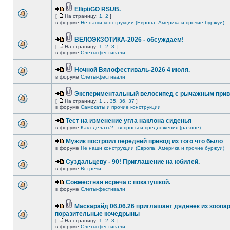
ElliptiGO RSUB.
[
На страницу:
1
,
2
]
в форуме
Не наши конструкции (Европа, Америка и прочие буржуи)
ВЕЛОЭКЗОТИКА-2026 - обсуждаем!
[
На страницу:
1
,
2
,
3
]
в форуме
Слеты-фестивали
Ночной Вялофестиваль-2026 4 июля.
в форуме
Слеты-фестивали
Экспериментальный велосипед с рычажным прив
[
На страницу:
1
...
35
,
36
,
37
]
в форуме
Самокаты и прочие конструкции
Тест на изменение угла наклона сиденья
в форуме
Как сделать? - вопросы и предложения (разное)
Мужик построил передний привод из того что было
в форуме
Не наши конструкции (Европа, Америка и прочие буржуи)
Суздальцеву - 90! Приглашение на юбилей.
в форуме
Встречи
Совместная всреча с покатушкой.
в форуме
Слеты-фестивали
Маскарайд 06.06.26 приглашает дяденек из зоопар
поразительные кочедрыны
[
На страницу:
1
,
2
,
3
]
в форуме
Слеты-фестивали