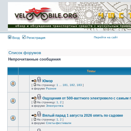
Имя пользователя:
Пароль:
{ LOG_ME_IN_SHORT
}
Перейти на сайт
Вход
Регистрация
Список форумов
Непрочитанные сообщения
Темы
Юмор
[
На страницу:
1
...
181
,
182
,
183
]
в форуме
Разное
Ощущения от 500-ваттного электровело с самым
[
На страницу:
1
,
2
]
в форуме
Электротяга
Вялый парад 1 августа 2026 опять по садовке
[
На страницу:
1
,
2
]
в форуме
Слеты-фестивали