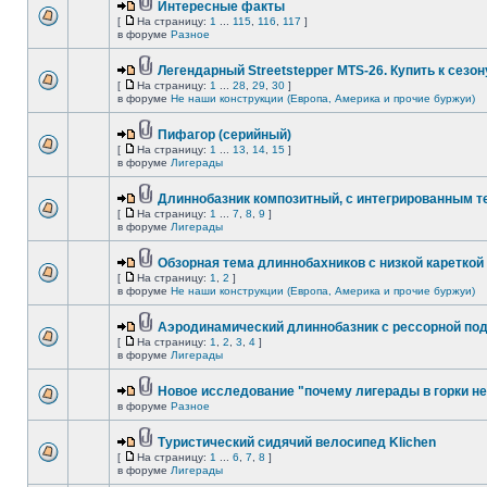
Интересные факты
[
На страницу:
1
...
115
,
116
,
117
]
в форуме
Разное
Легендарный Streetstepper MTS-26. Купить к сезону
[
На страницу:
1
...
28
,
29
,
30
]
в форуме
Не наши конструкции (Европа, Америка и прочие буржуи)
Пифагор (серийный)
[
На страницу:
1
...
13
,
14
,
15
]
в форуме
Лигерады
Длиннобазник композитный, с интегрированным 
[
На страницу:
1
...
7
,
8
,
9
]
в форуме
Лигерады
Обзорная тема длиннобахников с низкой кареткой
[
На страницу:
1
,
2
]
в форуме
Не наши конструкции (Европа, Америка и прочие буржуи)
Аэродинамический длиннобазник с рессорной по
[
На страницу:
1
,
2
,
3
,
4
]
в форуме
Лигерады
Новое исследование "почему лигерады в горки не
в форуме
Разное
Туристический сидячий велосипед Klichen
[
На страницу:
1
...
6
,
7
,
8
]
в форуме
Лигерады