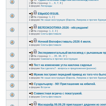
[
На страницу:
1
...
6
,
7
,
8
]
в форуме
Лигерады
ElliptiGO RSUB.
[
На страницу:
1
,
2
]
в форуме
Не наши конструкции (Европа, Америка и прочие буржуи
ВЕЛОЭКЗОТИКА-2026 - обсуждаем!
[
На страницу:
1
,
2
,
3
]
в форуме
Слеты-фестивали
Ночной Вялофестиваль-2026 4 июля.
в форуме
Слеты-фестивали
Экспериментальный велосипед с рычажным пр
[
На страницу:
1
...
35
,
36
,
37
]
в форуме
Самокаты и прочие конструкции
Тест на изменение угла наклона сиденья
в форуме
Как сделать? - вопросы и предложения (разное)
Мужик построил передний привод из того что был
в форуме
Не наши конструкции (Европа, Америка и прочие буржуи
Суздальцеву - 90! Приглашение на юбилей.
в форуме
Встречи
Совместная всреча с покатушкой.
в форуме
Слеты-фестивали
Маскарайд 06.06.26 приглашает дяденек из зо