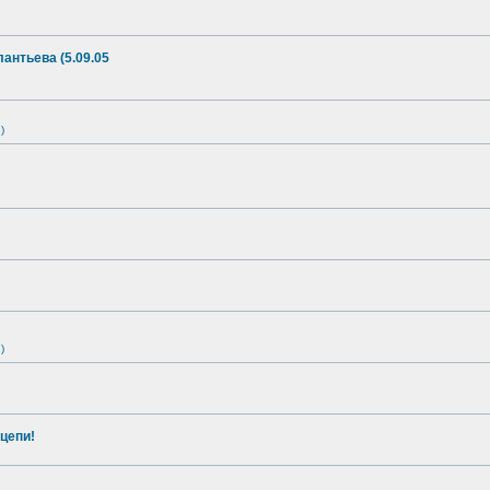
антьева (5.09.05
)
)
цепи!