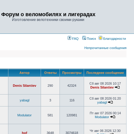
Форум о веломобилях и лигерадах
Изготовление велотехники своими руками
FAQ
Поиск
Благодарности
Непрочитанные сообщения
Автор
Ответы
Просмотры
Последнее сообщение
Сб авг 08 2026 10:17
Denis Silantiev
290
42324
Denis Silantiev
Сб авг 08 2026 01:20
yabagl
3
116
yabagl
Пт авг 07 2026 00:14
Modulator
581
120981
Modulator
Чт авг 06 2026 12:30
hof
3648
3074618