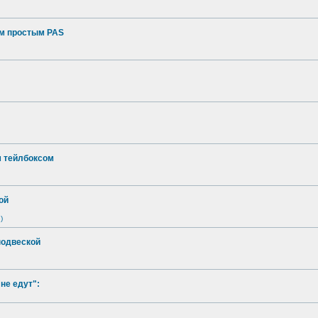
ым простым PAS
м тейлбоксом
ой
)
подвеской
не едут":