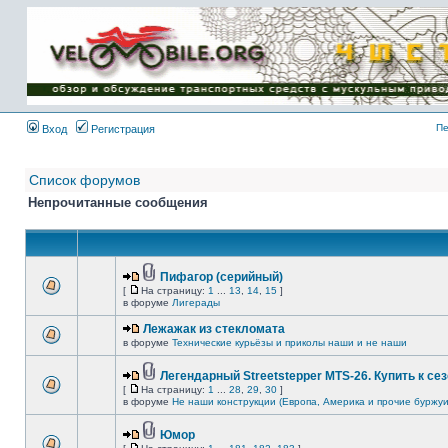
Имя пользователя:
Пароль:
{ LOG_ME_IN_SHORT
}
Пе
Вход
Регистрация
Список форумов
Непрочитанные сообщения
Пифагор (серийный)
[
На страницу:
1
...
13
,
14
,
15
]
в форуме
Лигерады
Лежажак из стекломата
в форуме
Технические курьёзы и приколы наши и не наши
Легендарный Streetstepper MTS-26. Купить к сез
[
На страницу:
1
...
28
,
29
,
30
]
в форуме
Не наши конструкции (Европа, Америка и прочие буржуи
Юмор