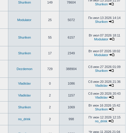
Пн июл 13 2026 21:07
Shuriken
149
78604
Shuriken
Пн июл 13 2026 14:14
Modulator
25
5072
Shuriken
Вт июл 07 2026 18:11
Shuriken
55
6157
Modulator
Вт июл 07 2026 18:02
Shuriken
17
2349
Modulator
Сб июн 27 2026 01:09
Dezdemon
729
388904
Shuriken
Сб июн 20 2026 21:36
Vladislav
0
1086
Vladislav
Сб июн 20 2026 20:43
Vladislav
2
1157
Vladislav
Вт июн 16 2026 15:42
Shuriken
2
1069
Shuriken
Пт июн 12 2026 12:15
no_drink
2
998
no_drink
Чт июн 11 2026 21:04