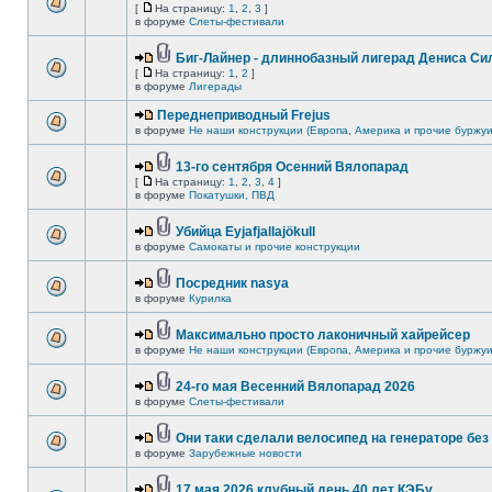
[
На страницу:
1
,
2
,
3
]
в форуме
Слеты-фестивали
Биг-Лайнер - длиннобазный лигерад Дениса Сил
[
На страницу:
1
,
2
]
в форуме
Лигерады
Переднеприводный Frejus
в форуме
Не наши конструкции (Европа, Америка и прочие буржуи
13-го сентября Осенний Вялопарад
[
На страницу:
1
,
2
,
3
,
4
]
в форуме
Покатушки, ПВД
Убийца Eyjafjallajökull
в форуме
Самокаты и прочие конструкции
Посредник nasya
в форуме
Курилка
Максимально просто лаконичный хайрейсер
в форуме
Не наши конструкции (Европа, Америка и прочие буржуи
24-го мая Весенний Вялопарад 2026
в форуме
Слеты-фестивали
Они таки сделали велосипед на генераторе без 
в форуме
Зарубежные новости
17 мая 2026 клубный день 40 лет КЭБу