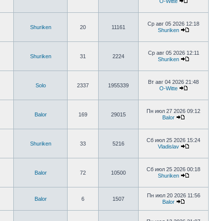
O-Witte
Ср авг 05 2026 12:18
Shuriken
20
11161
Shuriken
Ср авг 05 2026 12:11
Shuriken
31
2224
Shuriken
Вт авг 04 2026 21:48
Solo
2337
1955339
O-Witte
Пн июл 27 2026 09:12
Balor
169
29015
Balor
Сб июл 25 2026 15:24
Shuriken
33
5216
Vladislav
Сб июл 25 2026 00:18
Balor
72
10500
Shuriken
Пн июл 20 2026 11:56
Balor
6
1507
Balor