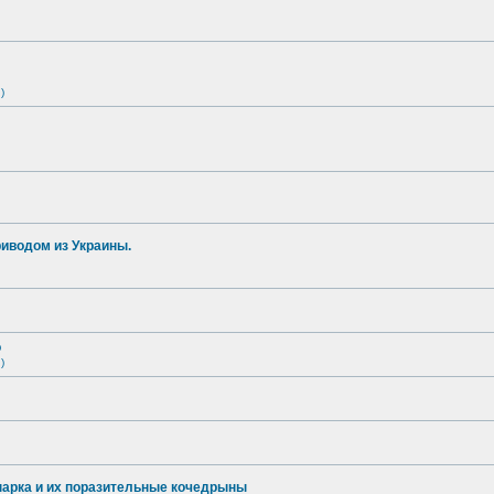
)
иводом из Украины.
о
)
опарка и их поразительные кочедрыны