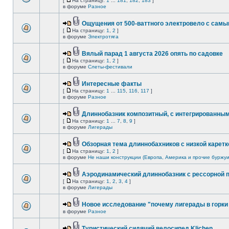
[
На страницу:
1
...
181
,
182
,
183
]
в форуме
Разное
Ощущения от 500-ваттного электровело с сам
[
На страницу:
1
,
2
]
в форуме
Электротяга
Вялый парад 1 августа 2026 опять по садовке
[
На страницу:
1
,
2
]
в форуме
Слеты-фестивали
Интересные факты
[
На страницу:
1
...
115
,
116
,
117
]
в форуме
Разное
Длиннобазник композитный, с интегрированны
[
На страницу:
1
...
7
,
8
,
9
]
в форуме
Лигерады
Обзорная тема длиннобахников с низкой каретк
[
На страницу:
1
,
2
]
в форуме
Не наши конструкции (Европа, Америка и прочие буржуи
Аэродинамический длиннобазник с рессорной 
[
На страницу:
1
,
2
,
3
,
4
]
в форуме
Лигерады
Новое исследование "почему лигерады в горки 
в форуме
Разное
Туристический сидячий велосипед Klichen