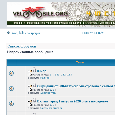
Имя пользователя:
Пароль:
{ LOG_ME_IN_SHORT
}
Перейти на сайт
Вход
Регистрация
Список форумов
Непрочитанные сообщения
Темы
Юмор
[
На страницу:
1
...
181
,
182
,
183
]
в форуме
Разное
Ощущения от 500-ваттного электровело с самым
[
На страницу:
1
,
2
]
в форуме
Электротяга
Вялый парад 1 августа 2026 опять по садовке
[
На страницу:
1
,
2
]
в форуме
Слеты-фестивали