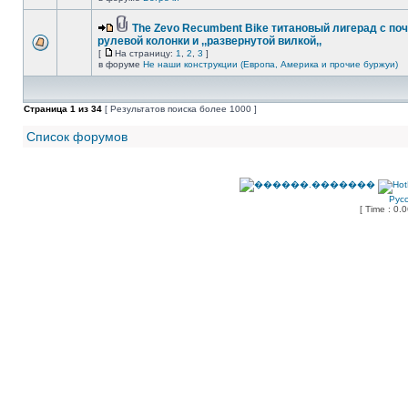
The Zevo Recumbent Bike титановый лигерад с по
рулевой колонки и ,,развернутой вилкой,,
[
На страницу:
1
,
2
,
3
]
в форуме
Не наши конструкции (Европа, Америка и прочие буржуи)
Страница
1
из
34
[ Результатов поиска более 1000 ]
Список форумов
Рус
[ Time : 0.