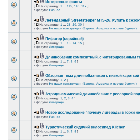
Интересные факты
[
На страницу:
1
...
115
,
116
,
117
]
в форуме
Разное
Легендарный Streetstepper MTS-26. Купить к сезону
[
На страницу:
1
...
28
,
29
,
30
]
в форуме
Не наши конструкции (Европа, Америка и прочие буржуи)
Пифагор (серийный)
[
На страницу:
1
...
13
,
14
,
15
]
в форуме
Лигерады
Длиннобазник композитный, с интегрированным 
[
На страницу:
1
...
7
,
8
,
9
]
в форуме
Лигерады
Обзорная тема длиннобахников с низкой кареткой
[
На страницу:
1
,
2
]
в форуме
Не наши конструкции (Европа, Америка и прочие буржуи)
Аэродинамический длиннобазник с рессорной по
[
На страницу:
1
,
2
,
3
,
4
]
в форуме
Лигерады
Новое исследование "почему лигерады в горки не
в форуме
Разное
Туристический сидячий велосипед Klichen
[
На страницу:
1
...
6
,
7
,
8
]
в форуме
Лигерады