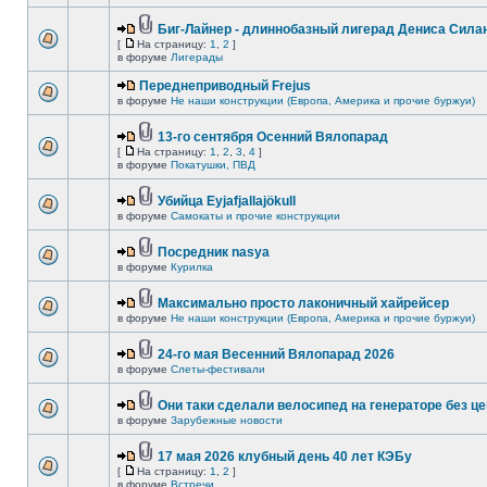
Биг-Лайнер - длиннобазный лигерад Дениса Силан
[
На страницу:
1
,
2
]
в форуме
Лигерады
Переднеприводный Frejus
в форуме
Не наши конструкции (Европа, Америка и прочие буржуи)
13-го сентября Осенний Вялопарад
[
На страницу:
1
,
2
,
3
,
4
]
в форуме
Покатушки, ПВД
Убийца Eyjafjallajökull
в форуме
Самокаты и прочие конструкции
Посредник nasya
в форуме
Курилка
Максимально просто лаконичный хайрейсер
в форуме
Не наши конструкции (Европа, Америка и прочие буржуи)
24-го мая Весенний Вялопарад 2026
в форуме
Слеты-фестивали
Они таки сделали велосипед на генераторе без це
в форуме
Зарубежные новости
17 мая 2026 клубный день 40 лет КЭБу
[
На страницу:
1
,
2
]
в форуме
Встречи