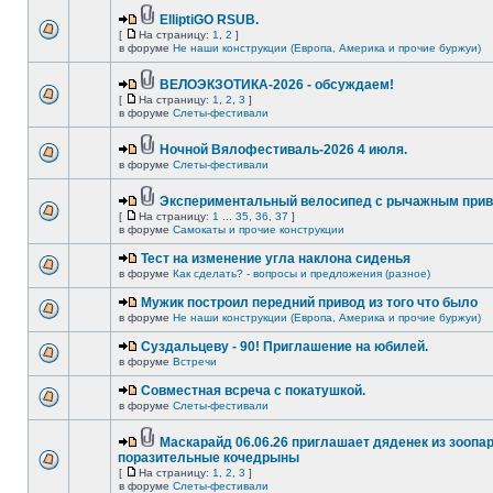
ElliptiGO RSUB.
[
На страницу:
1
,
2
]
в форуме
Не наши конструкции (Европа, Америка и прочие буржуи)
ВЕЛОЭКЗОТИКА-2026 - обсуждаем!
[
На страницу:
1
,
2
,
3
]
в форуме
Слеты-фестивали
Ночной Вялофестиваль-2026 4 июля.
в форуме
Слеты-фестивали
Экспериментальный велосипед с рычажным прив
[
На страницу:
1
...
35
,
36
,
37
]
в форуме
Самокаты и прочие конструкции
Тест на изменение угла наклона сиденья
в форуме
Как сделать? - вопросы и предложения (разное)
Мужик построил передний привод из того что было
в форуме
Не наши конструкции (Европа, Америка и прочие буржуи)
Суздальцеву - 90! Приглашение на юбилей.
в форуме
Встречи
Совместная всреча с покатушкой.
в форуме
Слеты-фестивали
Маскарайд 06.06.26 приглашает дяденек из зоопар
поразительные кочедрыны
[
На страницу:
1
,
2
,
3
]
в форуме
Слеты-фестивали