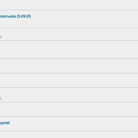
антьева (5.09.05
)
)
цепи!