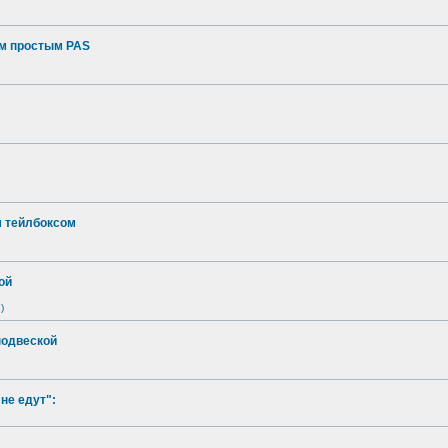
ым простым PAS
м тейлбоксом
ой
)
подвеской
не едут":