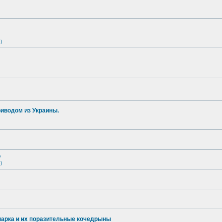
)
иводом из Украины.
о
)
опарка и их поразительные кочедрыны