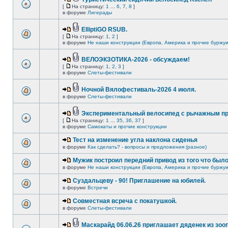
[
На страницу:
1
...
6
,
7
,
8
]
в форуме
Лигерады
ElliptiGO RSUB.
[
На страницу:
1
,
2
]
в форуме
Не наши конструкции (Европа, Америка и прочие буржуи
ВЕЛОЭКЗОТИКА-2026 - обсуждаем!
[
На страницу:
1
,
2
,
3
]
в форуме
Слеты-фестивали
Ночной Вялофестиваль-2026 4 июля.
в форуме
Слеты-фестивали
Экспериментальный велосипед с рычажным пр
[
На страницу:
1
...
35
,
36
,
37
]
в форуме
Самокаты и прочие конструкции
Тест на изменение угла наклона сиденья
в форуме
Как сделать? - вопросы и предложения (разное)
Мужик построил передний привод из того что был
в форуме
Не наши конструкции (Европа, Америка и прочие буржуи
Суздальцеву - 90! Приглашение на юбилей.
в форуме
Встречи
Совместная всреча с покатушкой.
в форуме
Слеты-фестивали
Маскарайд 06.06.26 приглашает дяденек из зо