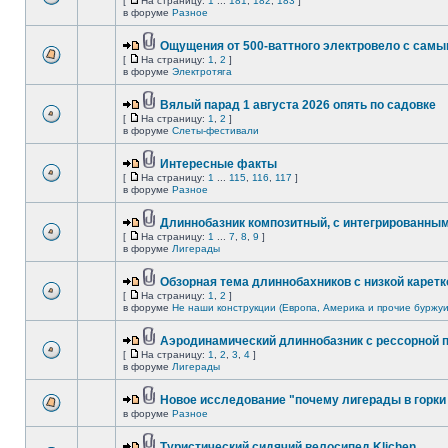
[
На страницу:
1
...
181
,
182
,
183
]
в форуме
Разное
Ощущения от 500-ваттного электровело с сам
[
На страницу:
1
,
2
]
в форуме
Электротяга
Вялый парад 1 августа 2026 опять по садовке
[
На страницу:
1
,
2
]
в форуме
Слеты-фестивали
Интересные факты
[
На страницу:
1
...
115
,
116
,
117
]
в форуме
Разное
Длиннобазник композитный, с интегрированны
[
На страницу:
1
...
7
,
8
,
9
]
в форуме
Лигерады
Обзорная тема длиннобахников с низкой каретк
[
На страницу:
1
,
2
]
в форуме
Не наши конструкции (Европа, Америка и прочие буржуи
Аэродинамический длиннобазник с рессорной 
[
На страницу:
1
,
2
,
3
,
4
]
в форуме
Лигерады
Новое исследование "почему лигерады в горки 
в форуме
Разное
Туристический сидячий велосипед Klichen