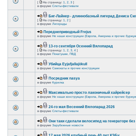
[
На страницу:
1
,
2
,
3
]
в форуме
Слеты-фестивали
Биг-Лайнер - длиннобазный лигерад Дениса Сил
[
На страницу:
1
,
2
]
в форуме
Лигерады
Переднеприводный Frejus
в форуме
Не наши конструкции (Европа, Америка и прочие буржуи
13-го сентября Осенний Вялопарад
[
На страницу:
1
,
2
,
3
,
4
]
в форуме
Покатушки, ПВД
Убийца Eyjafjallajökull
в форуме
Самокаты и прочие конструкции
Посредник nasya
в форуме
Курилка
Максимально просто лаконичный хайрейсер
в форуме
Не наши конструкции (Европа, Америка и прочие буржуи
24-го мая Весенний Вялопарад 2026
в форуме
Слеты-фестивали
Они таки сделали велосипед на генераторе без 
в форуме
Зарубежные новости
17 мая 2026 клубный день 40 лет КЭБу