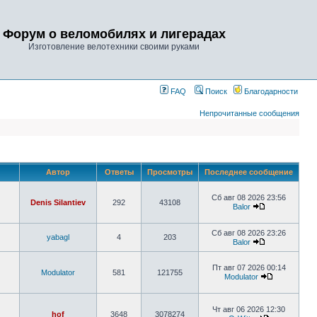
Форум о веломобилях и лигерадах
Изготовление велотехники своими руками
FAQ
Поиск
Благодарности
Непрочитанные сообщения
Автор
Ответы
Просмотры
Последнее сообщение
Сб авг 08 2026 23:56
Denis Silantiev
292
43108
Balor
Сб авг 08 2026 23:26
yabagl
4
203
Balor
Пт авг 07 2026 00:14
Modulator
581
121755
Modulator
Чт авг 06 2026 12:30
hof
3648
3078274