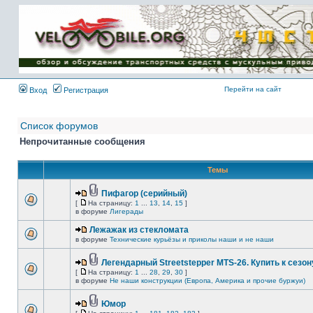
Имя пользователя:
Пароль:
{ LOG_ME_IN_SHORT
}
Перейти на сайт
Вход
Регистрация
Список форумов
Непрочитанные сообщения
Темы
Пифагор (серийный)
[
На страницу:
1
...
13
,
14
,
15
]
в форуме
Лигерады
Лежажак из стекломата
в форуме
Технические курьёзы и приколы наши и не наши
Легендарный Streetstepper MTS-26. Купить к сезону
[
На страницу:
1
...
28
,
29
,
30
]
в форуме
Не наши конструкции (Европа, Америка и прочие буржуи)
Юмор