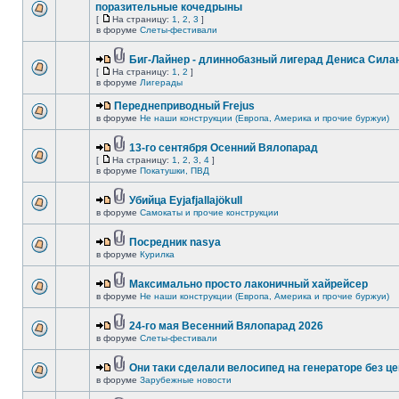
поразительные кочедрыны
[
На страницу:
1
,
2
,
3
]
в форуме
Слеты-фестивали
Биг-Лайнер - длиннобазный лигерад Дениса Силан
[
На страницу:
1
,
2
]
в форуме
Лигерады
Переднеприводный Frejus
в форуме
Не наши конструкции (Европа, Америка и прочие буржуи)
13-го сентября Осенний Вялопарад
[
На страницу:
1
,
2
,
3
,
4
]
в форуме
Покатушки, ПВД
Убийца Eyjafjallajökull
в форуме
Самокаты и прочие конструкции
Посредник nasya
в форуме
Курилка
Максимально просто лаконичный хайрейсер
в форуме
Не наши конструкции (Европа, Америка и прочие буржуи)
24-го мая Весенний Вялопарад 2026
в форуме
Слеты-фестивали
Они таки сделали велосипед на генераторе без це
в форуме
Зарубежные новости