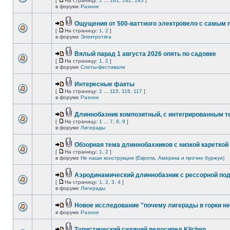
[
На страницу:
1
...
181
,
182
,
183
]
в форуме
Разное
Ощущения от 500-ваттного электровело с самым
[
На страницу:
1
,
2
]
в форуме
Электротяга
Вялый парад 1 августа 2026 опять по садовке
[
На страницу:
1
,
2
]
в форуме
Слеты-фестивали
Интересные факты
[
На страницу:
1
...
115
,
116
,
117
]
в форуме
Разное
Длиннобазник композитный, с интегрированным 
[
На страницу:
1
...
7
,
8
,
9
]
в форуме
Лигерады
Обзорная тема длиннобахников с низкой кареткой
[
На страницу:
1
,
2
]
в форуме
Не наши конструкции (Европа, Америка и прочие буржуи)
Аэродинамический длиннобазник с рессорной по
[
На страницу:
1
,
2
,
3
,
4
]
в форуме
Лигерады
Новое исследование "почему лигерады в горки не
в форуме
Разное
Туристический сидячий велосипед Klichen