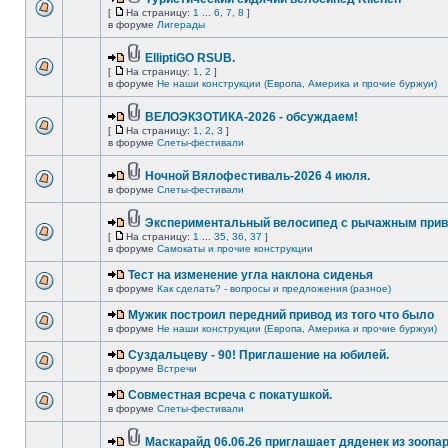
[
На страницу:
1
...
6
,
7
,
8
]
в форуме
Лигерады
ElliptiGO RSUB.
[
На страницу:
1
,
2
]
в форуме
Не наши конструкции (Европа, Америка и прочие буржуи)
ВЕЛОЭКЗОТИКА-2026 - обсуждаем!
[
На страницу:
1
,
2
,
3
]
в форуме
Слеты-фестивали
Ночной Вялофестиваль-2026 4 июля.
в форуме
Слеты-фестивали
Экспериментальный велосипед с рычажным прив
[
На страницу:
1
...
35
,
36
,
37
]
в форуме
Самокаты и прочие конструкции
Тест на изменение угла наклона сиденья
в форуме
Как сделать? - вопросы и предложения (разное)
Мужик построил передний привод из того что было
в форуме
Не наши конструкции (Европа, Америка и прочие буржуи)
Суздальцеву - 90! Приглашение на юбилей.
в форуме
Встречи
Совместная всреча с покатушкой.
в форуме
Слеты-фестивали
Маскарайд 06.06.26 приглашает дяденек из зоопар