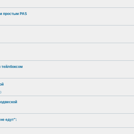
ым простым PAS
м тейлбоксом
ой
)
подвеской
не едут":