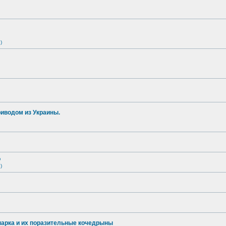
)
иводом из Украины.
о
)
опарка и их поразительные кочедрыны