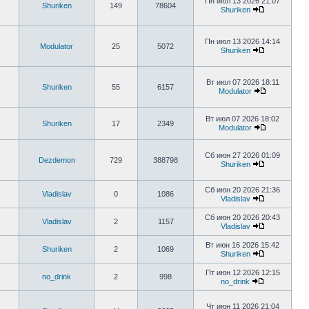
Пн июл 13 2026 21:07
Shuriken
149
78604
Shuriken
Пн июл 13 2026 14:14
Modulator
25
5072
Shuriken
Вт июл 07 2026 18:11
Shuriken
55
6157
Modulator
Вт июл 07 2026 18:02
Shuriken
17
2349
Modulator
Сб июн 27 2026 01:09
Dezdemon
729
388798
Shuriken
Сб июн 20 2026 21:36
Vladislav
0
1086
Vladislav
Сб июн 20 2026 20:43
Vladislav
2
1157
Vladislav
Вт июн 16 2026 15:42
Shuriken
2
1069
Shuriken
Пт июн 12 2026 12:15
no_drink
2
998
no_drink
Чт июн 11 2026 21:04