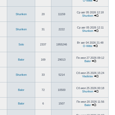
O-Witte
Ср авг 05 2026 12:18
Shuriken
20
11159
Shuriken
Ср авг 05 2026 12:11
Shuriken
31
2222
Shuriken
Вт авг 04 2026 21:48
Solo
2337
1955246
O-Witte
Пн июл 27 2026 09:12
Balor
169
29013
Balor
Сб июл 25 2026 15:24
Shuriken
33
5214
Vladislav
Сб июл 25 2026 00:18
Balor
72
10500
Shuriken
Пн июл 20 2026 11:56
Balor
6
1507
Balor