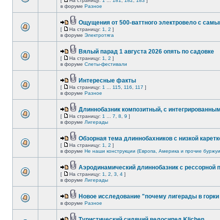
[
На страницу:
1
...
181
,
182
,
183
]
в форуме
Разное
Ощущения от 500-ваттного электровело с сам
[
На страницу:
1
,
2
]
в форуме
Электротяга
Вялый парад 1 августа 2026 опять по садовке
[
На страницу:
1
,
2
]
в форуме
Слеты-фестивали
Интересные факты
[
На страницу:
1
...
115
,
116
,
117
]
в форуме
Разное
Длиннобазник композитный, с интегрированны
[
На страницу:
1
...
7
,
8
,
9
]
в форуме
Лигерады
Обзорная тема длиннобахников с низкой каретк
[
На страницу:
1
,
2
]
в форуме
Не наши конструкции (Европа, Америка и прочие буржуи
Аэродинамический длиннобазник с рессорной 
[
На страницу:
1
,
2
,
3
,
4
]
в форуме
Лигерады
Новое исследование "почему лигерады в горки 
в форуме
Разное
Туристический сидячий велосипед Klichen