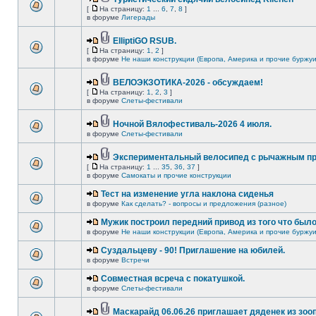
[
На страницу:
1
...
6
,
7
,
8
]
в форуме
Лигерады
ElliptiGO RSUB.
[
На страницу:
1
,
2
]
в форуме
Не наши конструкции (Европа, Америка и прочие буржуи
ВЕЛОЭКЗОТИКА-2026 - обсуждаем!
[
На страницу:
1
,
2
,
3
]
в форуме
Слеты-фестивали
Ночной Вялофестиваль-2026 4 июля.
в форуме
Слеты-фестивали
Экспериментальный велосипед с рычажным пр
[
На страницу:
1
...
35
,
36
,
37
]
в форуме
Самокаты и прочие конструкции
Тест на изменение угла наклона сиденья
в форуме
Как сделать? - вопросы и предложения (разное)
Мужик построил передний привод из того что был
в форуме
Не наши конструкции (Европа, Америка и прочие буржуи
Суздальцеву - 90! Приглашение на юбилей.
в форуме
Встречи
Совместная всреча с покатушкой.
в форуме
Слеты-фестивали
Маскарайд 06.06.26 приглашает дяденек из зо