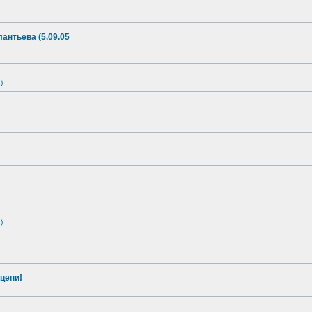
антьева (5.09.05
)
)
цепи!