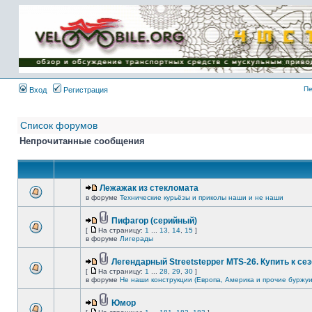
Имя пользователя:
Пароль:
{ LOG_ME_IN_SHORT
}
Пе
Вход
Регистрация
Список форумов
Непрочитанные сообщения
Лежажак из стекломата
в форуме
Технические курьёзы и приколы наши и не наши
Пифагор (серийный)
[
На страницу:
1
...
13
,
14
,
15
]
в форуме
Лигерады
Легендарный Streetstepper MTS-26. Купить к сез
[
На страницу:
1
...
28
,
29
,
30
]
в форуме
Не наши конструкции (Европа, Америка и прочие буржуи
Юмор