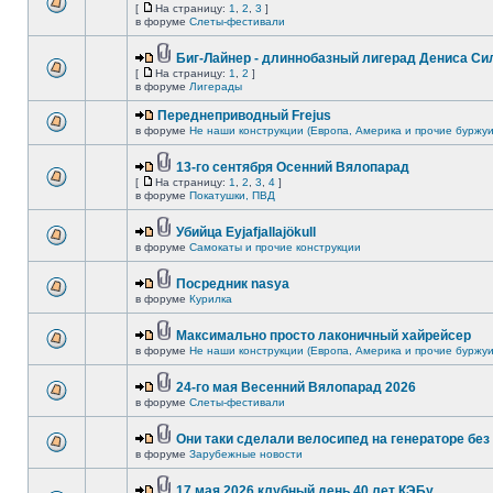
[
На страницу:
1
,
2
,
3
]
в форуме
Слеты-фестивали
Биг-Лайнер - длиннобазный лигерад Дениса Сил
[
На страницу:
1
,
2
]
в форуме
Лигерады
Переднеприводный Frejus
в форуме
Не наши конструкции (Европа, Америка и прочие буржуи
13-го сентября Осенний Вялопарад
[
На страницу:
1
,
2
,
3
,
4
]
в форуме
Покатушки, ПВД
Убийца Eyjafjallajökull
в форуме
Самокаты и прочие конструкции
Посредник nasya
в форуме
Курилка
Максимально просто лаконичный хайрейсер
в форуме
Не наши конструкции (Европа, Америка и прочие буржуи
24-го мая Весенний Вялопарад 2026
в форуме
Слеты-фестивали
Они таки сделали велосипед на генераторе без 
в форуме
Зарубежные новости
17 мая 2026 клубный день 40 лет КЭБу