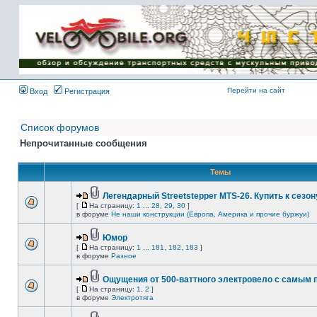
Имя пользователя:
Пароль:
{ LOG_ME_IN_SHORT
}
Перейти на сайт
Вход
Регистрация
Список форумов
Непрочитанные сообщения
Темы
Легендарный Streetstepper MTS-26. Купить к сезону
[
На страницу:
1
...
28
,
29
,
30
]
в форуме
Не наши конструкции (Европа, Америка и прочие буржуи)
Юмор
[
На страницу:
1
...
181
,
182
,
183
]
в форуме
Разное
Ощущения от 500-ваттного электровело с самым
[
На страницу:
1
,
2
]
в форуме
Электротяга