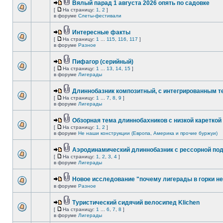
Вялый парад 1 августа 2026 опять по садовке
[
На страницу:
1
,
2
]
в форуме
Слеты-фестивали
Интересные факты
[
На страницу:
1
...
115
,
116
,
117
]
в форуме
Разное
Пифагор (серийный)
[
На страницу:
1
...
13
,
14
,
15
]
в форуме
Лигерады
Длиннобазник композитный, с интегрированным 
[
На страницу:
1
...
7
,
8
,
9
]
в форуме
Лигерады
Обзорная тема длиннобахников с низкой кареткой
[
На страницу:
1
,
2
]
в форуме
Не наши конструкции (Европа, Америка и прочие буржуи)
Аэродинамический длиннобазник с рессорной по
[
На страницу:
1
,
2
,
3
,
4
]
в форуме
Лигерады
Новое исследование "почему лигерады в горки не
в форуме
Разное
Туристический сидячий велосипед Klichen
[
На страницу:
1
...
6
,
7
,
8
]
в форуме
Лигерады