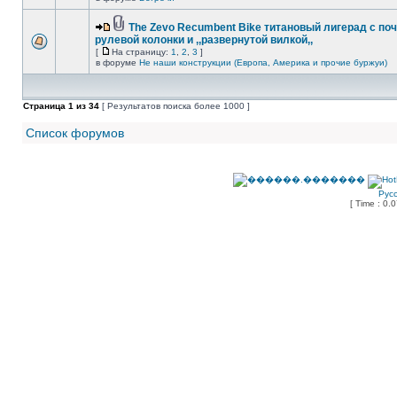
The Zevo Recumbent Bike титановый лигерад с по
рулевой колонки и ,,развернутой вилкой,,
[
На страницу:
1
,
2
,
3
]
в форуме
Не наши конструкции (Европа, Америка и прочие буржуи)
Страница
1
из
34
[ Результатов поиска более 1000 ]
Список форумов
Рус
[ Time : 0.