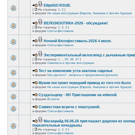
ElliptiGO RSUB.
[
На страницу:
1
,
2
]
в форуме
Не наши конструкции (Европа, Америка и прочие буржуи)
ВЕЛОЭКЗОТИКА-2026 - обсуждаем!
[
На страницу:
1
,
2
,
3
]
в форуме
Слеты-фестивали
Ночной Вялофестиваль-2026 4 июля.
в форуме
Слеты-фестивали
Экспериментальный велосипед с рычажным прив
[
На страницу:
1
...
35
,
36
,
37
]
в форуме
Самокаты и прочие конструкции
Тест на изменение угла наклона сиденья
в форуме
Как сделать? - вопросы и предложения (разное)
Мужик построил передний привод из того что было
в форуме
Не наши конструкции (Европа, Америка и прочие буржуи)
Суздальцеву - 90! Приглашение на юбилей.
в форуме
Встречи
Совместная всреча с покатушкой.
в форуме
Слеты-фестивали
Маскарайд 06.06.26 приглашает дяденек из зоопар
поразительные кочедрыны
[
На страницу:
1
,
2
,
3
]
в форуме
Слеты-фестивали