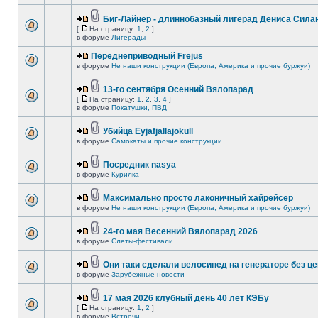
Биг-Лайнер - длиннобазный лигерад Дениса Силан
[
На страницу:
1
,
2
]
в форуме
Лигерады
Переднеприводный Frejus
в форуме
Не наши конструкции (Европа, Америка и прочие буржуи)
13-го сентября Осенний Вялопарад
[
На страницу:
1
,
2
,
3
,
4
]
в форуме
Покатушки, ПВД
Убийца Eyjafjallajökull
в форуме
Самокаты и прочие конструкции
Посредник nasya
в форуме
Курилка
Максимально просто лаконичный хайрейсер
в форуме
Не наши конструкции (Европа, Америка и прочие буржуи)
24-го мая Весенний Вялопарад 2026
в форуме
Слеты-фестивали
Они таки сделали велосипед на генераторе без це
в форуме
Зарубежные новости
17 мая 2026 клубный день 40 лет КЭБу
[
На страницу:
1
,
2
]
в форуме
Встречи