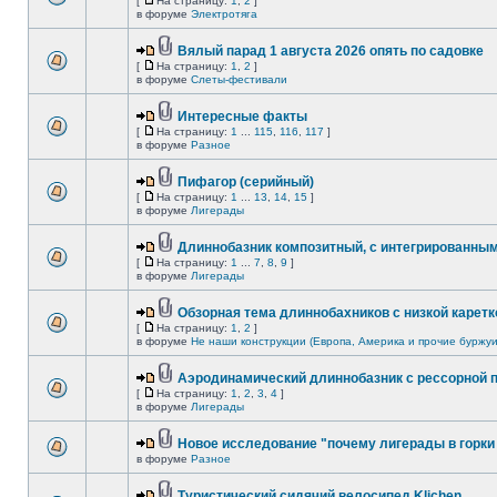
[
На страницу:
1
,
2
]
в форуме
Электротяга
Вялый парад 1 августа 2026 опять по садовке
[
На страницу:
1
,
2
]
в форуме
Слеты-фестивали
Интересные факты
[
На страницу:
1
...
115
,
116
,
117
]
в форуме
Разное
Пифагор (серийный)
[
На страницу:
1
...
13
,
14
,
15
]
в форуме
Лигерады
Длиннобазник композитный, с интегрированны
[
На страницу:
1
...
7
,
8
,
9
]
в форуме
Лигерады
Обзорная тема длиннобахников с низкой каретк
[
На страницу:
1
,
2
]
в форуме
Не наши конструкции (Европа, Америка и прочие буржуи
Аэродинамический длиннобазник с рессорной 
[
На страницу:
1
,
2
,
3
,
4
]
в форуме
Лигерады
Новое исследование "почему лигерады в горки 
в форуме
Разное
Туристический сидячий велосипед Klichen