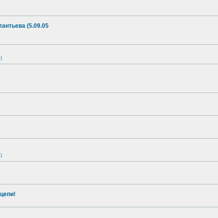
антьева (5.09.05
)
)
цепи!