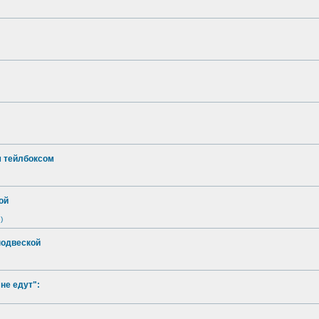
м тейлбоксом
ой
)
подвеской
не едут":