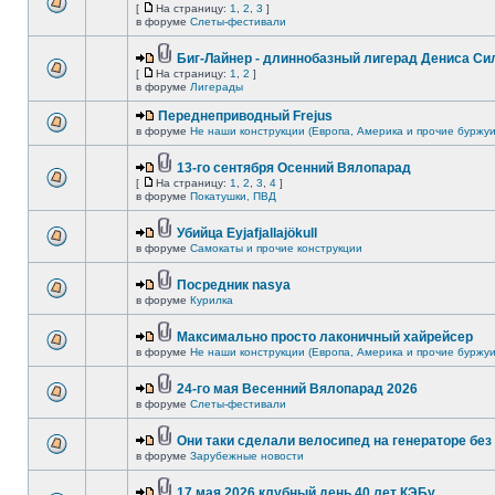
[
На страницу:
1
,
2
,
3
]
в форуме
Слеты-фестивали
Биг-Лайнер - длиннобазный лигерад Дениса Сил
[
На страницу:
1
,
2
]
в форуме
Лигерады
Переднеприводный Frejus
в форуме
Не наши конструкции (Европа, Америка и прочие буржуи
13-го сентября Осенний Вялопарад
[
На страницу:
1
,
2
,
3
,
4
]
в форуме
Покатушки, ПВД
Убийца Eyjafjallajökull
в форуме
Самокаты и прочие конструкции
Посредник nasya
в форуме
Курилка
Максимально просто лаконичный хайрейсер
в форуме
Не наши конструкции (Европа, Америка и прочие буржуи
24-го мая Весенний Вялопарад 2026
в форуме
Слеты-фестивали
Они таки сделали велосипед на генераторе без 
в форуме
Зарубежные новости
17 мая 2026 клубный день 40 лет КЭБу