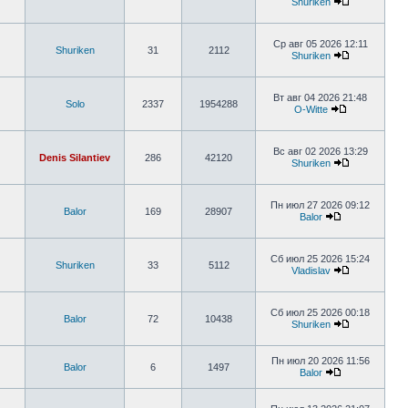
Shuriken
Ср авг 05 2026 12:11
Shuriken
31
2112
Shuriken
Вт авг 04 2026 21:48
Solo
2337
1954288
O-Witte
Вс авг 02 2026 13:29
Denis Silantiev
286
42120
Shuriken
Пн июл 27 2026 09:12
Balor
169
28907
Balor
Сб июл 25 2026 15:24
Shuriken
33
5112
Vladislav
Сб июл 25 2026 00:18
Balor
72
10438
Shuriken
Пн июл 20 2026 11:56
Balor
6
1497
Balor