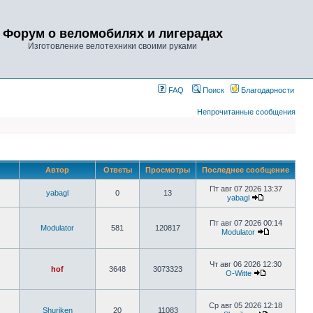
Форум о веломобилях и лигерадах
Изготовление велотехники своими руками
FAQ
Поиск
Благодарности
Непрочитанные сообщения
Автор
Ответы
Просмотры
Последнее сообщение
Пт авг 07 2026 13:37
yabagl
0
13
yabagl
Пт авг 07 2026 00:14
Modulator
581
120817
Modulator
Чт авг 06 2026 12:30
hof
3648
3073323
O-Witte
Ср авг 05 2026 12:18
Shuriken
20
11083