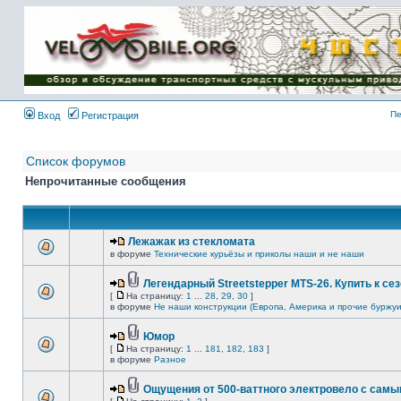
Имя пользователя:
Пароль:
{ LOG_ME_IN_SHORT
}
Пе
Вход
Регистрация
Список форумов
Непрочитанные сообщения
Лежажак из стекломата
в форуме
Технические курьёзы и приколы наши и не наши
Легендарный Streetstepper MTS-26. Купить к сез
[
На страницу:
1
...
28
,
29
,
30
]
в форуме
Не наши конструкции (Европа, Америка и прочие буржуи
Юмор
[
На страницу:
1
...
181
,
182
,
183
]
в форуме
Разное
Ощущения от 500-ваттного электровело с сам