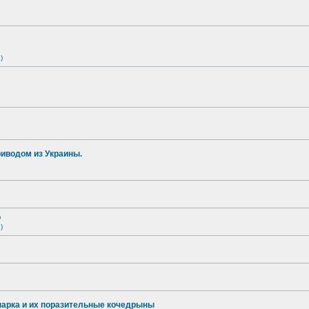
)
иводом из Украины.
о
)
опарка и их поразительные кочедрыны