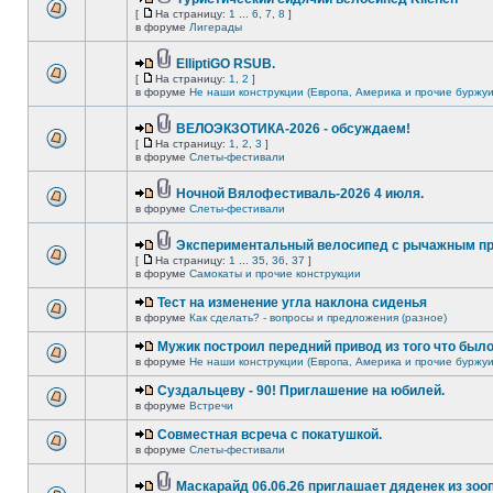
[
На страницу:
1
...
6
,
7
,
8
]
в форуме
Лигерады
ElliptiGO RSUB.
[
На страницу:
1
,
2
]
в форуме
Не наши конструкции (Европа, Америка и прочие буржуи
ВЕЛОЭКЗОТИКА-2026 - обсуждаем!
[
На страницу:
1
,
2
,
3
]
в форуме
Слеты-фестивали
Ночной Вялофестиваль-2026 4 июля.
в форуме
Слеты-фестивали
Экспериментальный велосипед с рычажным пр
[
На страницу:
1
...
35
,
36
,
37
]
в форуме
Самокаты и прочие конструкции
Тест на изменение угла наклона сиденья
в форуме
Как сделать? - вопросы и предложения (разное)
Мужик построил передний привод из того что был
в форуме
Не наши конструкции (Европа, Америка и прочие буржуи
Суздальцеву - 90! Приглашение на юбилей.
в форуме
Встречи
Совместная всреча с покатушкой.
в форуме
Слеты-фестивали
Маскарайд 06.06.26 приглашает дяденек из зо