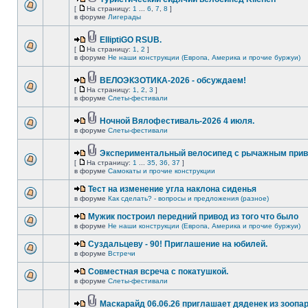
[
На страницу:
1
...
6
,
7
,
8
]
в форуме
Лигерады
ElliptiGO RSUB.
[
На страницу:
1
,
2
]
в форуме
Не наши конструкции (Европа, Америка и прочие буржуи)
ВЕЛОЭКЗОТИКА-2026 - обсуждаем!
[
На страницу:
1
,
2
,
3
]
в форуме
Слеты-фестивали
Ночной Вялофестиваль-2026 4 июля.
в форуме
Слеты-фестивали
Экспериментальный велосипед с рычажным прив
[
На страницу:
1
...
35
,
36
,
37
]
в форуме
Самокаты и прочие конструкции
Тест на изменение угла наклона сиденья
в форуме
Как сделать? - вопросы и предложения (разное)
Мужик построил передний привод из того что было
в форуме
Не наши конструкции (Европа, Америка и прочие буржуи)
Суздальцеву - 90! Приглашение на юбилей.
в форуме
Встречи
Совместная всреча с покатушкой.
в форуме
Слеты-фестивали
Маскарайд 06.06.26 приглашает дяденек из зоопар