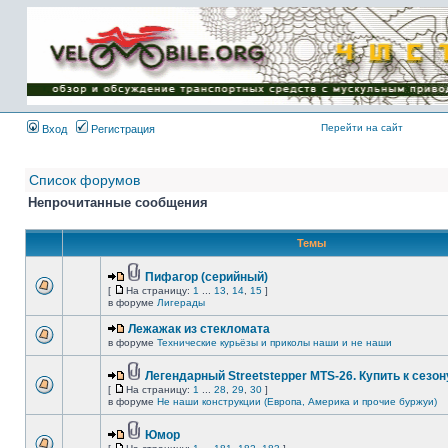
Имя пользователя:
Пароль:
{ LOG_ME_IN_SHORT
}
Перейти на сайт
Вход
Регистрация
Список форумов
Непрочитанные сообщения
Темы
Пифагор (серийный)
[
На страницу:
1
...
13
,
14
,
15
]
в форуме
Лигерады
Лежажак из стекломата
в форуме
Технические курьёзы и приколы наши и не наши
Легендарный Streetstepper MTS-26. Купить к сезону
[
На страницу:
1
...
28
,
29
,
30
]
в форуме
Не наши конструкции (Европа, Америка и прочие буржуи)
Юмор