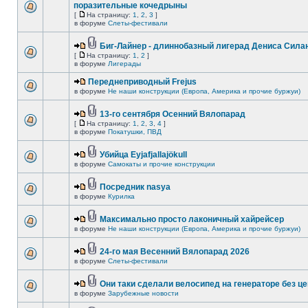
поразительные кочедрыны
[
На страницу:
1
,
2
,
3
]
в форуме
Слеты-фестивали
Биг-Лайнер - длиннобазный лигерад Дениса Силан
[
На страницу:
1
,
2
]
в форуме
Лигерады
Переднеприводный Frejus
в форуме
Не наши конструкции (Европа, Америка и прочие буржуи)
13-го сентября Осенний Вялопарад
[
На страницу:
1
,
2
,
3
,
4
]
в форуме
Покатушки, ПВД
Убийца Eyjafjallajökull
в форуме
Самокаты и прочие конструкции
Посредник nasya
в форуме
Курилка
Максимально просто лаконичный хайрейсер
в форуме
Не наши конструкции (Европа, Америка и прочие буржуи)
24-го мая Весенний Вялопарад 2026
в форуме
Слеты-фестивали
Они таки сделали велосипед на генераторе без це
в форуме
Зарубежные новости