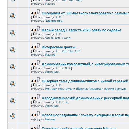
[
На страницу:
1
...
181
,
182
,
183
]
в форуме
Разное
Ощущения от 500-ваттного электровело с самым
[
На страницу:
1
,
2
]
в форуме
Электротяга
Вялый парад 1 августа 2026 опять по садовке
[
На страницу:
1
,
2
]
в форуме
Слеты-фестивали
Интересные факты
[
На страницу:
1
...
115
,
116
,
117
]
в форуме
Разное
Длиннобазник композитный, с интегрированным 
[
На страницу:
1
...
7
,
8
,
9
]
в форуме
Лигерады
Обзорная тема длиннобахников с низкой кареткой
[
На страницу:
1
,
2
]
в форуме
Не наши конструкции (Европа, Америка и прочие буржуи)
Аэродинамический длиннобазник с рессорной по
[
На страницу:
1
,
2
,
3
,
4
]
в форуме
Лигерады
Новое исследование "почему лигерады в горки не
в форуме
Разное
Туристический сидячий велосипед Klichen