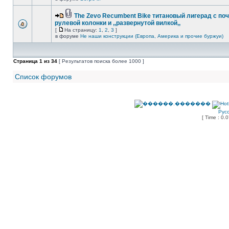
The Zevo Recumbent Bike титановый лигерад с по
рулевой колонки и ,,развернутой вилкой,,
[
На страницу:
1
,
2
,
3
]
в форуме
Не наши конструкции (Европа, Америка и прочие буржуи)
Страница
1
из
34
[ Результатов поиска более 1000 ]
Список форумов
Рус
[ Time : 0.