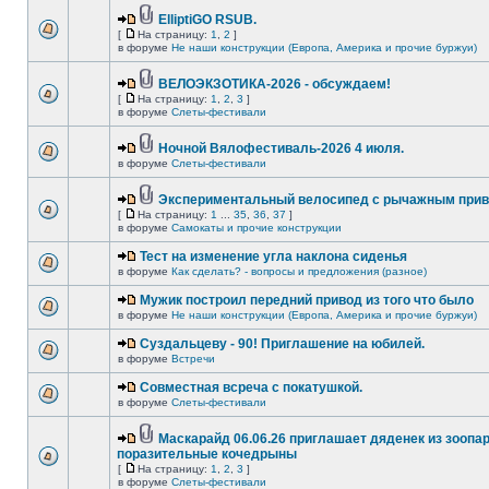
ElliptiGO RSUB.
[
На страницу:
1
,
2
]
в форуме
Не наши конструкции (Европа, Америка и прочие буржуи)
ВЕЛОЭКЗОТИКА-2026 - обсуждаем!
[
На страницу:
1
,
2
,
3
]
в форуме
Слеты-фестивали
Ночной Вялофестиваль-2026 4 июля.
в форуме
Слеты-фестивали
Экспериментальный велосипед с рычажным прив
[
На страницу:
1
...
35
,
36
,
37
]
в форуме
Самокаты и прочие конструкции
Тест на изменение угла наклона сиденья
в форуме
Как сделать? - вопросы и предложения (разное)
Мужик построил передний привод из того что было
в форуме
Не наши конструкции (Европа, Америка и прочие буржуи)
Суздальцеву - 90! Приглашение на юбилей.
в форуме
Встречи
Совместная всреча с покатушкой.
в форуме
Слеты-фестивали
Маскарайд 06.06.26 приглашает дяденек из зоопар
поразительные кочедрыны
[
На страницу:
1
,
2
,
3
]
в форуме
Слеты-фестивали