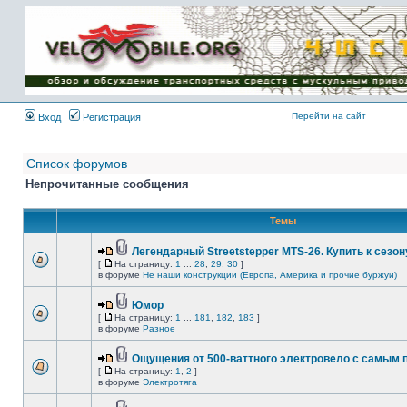
Имя пользователя:
Пароль:
{ LOG_ME_IN_SHORT
}
Перейти на сайт
Вход
Регистрация
Список форумов
Непрочитанные сообщения
Темы
Легендарный Streetstepper MTS-26. Купить к сезону
[
На страницу:
1
...
28
,
29
,
30
]
в форуме
Не наши конструкции (Европа, Америка и прочие буржуи)
Юмор
[
На страницу:
1
...
181
,
182
,
183
]
в форуме
Разное
Ощущения от 500-ваттного электровело с самым
[
На страницу:
1
,
2
]
в форуме
Электротяга