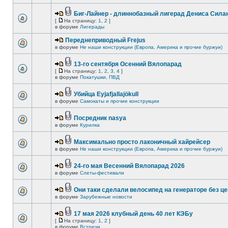
Биг-Лайнер - длиннобазный лигерад Дениса Силан
[
На страницу:
1
,
2
]
в форуме
Лигерады
Переднеприводный Frejus
в форуме
Не наши конструкции (Европа, Америка и прочие буржуи)
13-го сентября Осенний Вялопарад
[
На страницу:
1
,
2
,
3
,
4
]
в форуме
Покатушки, ПВД
Убийца Eyjafjallajökull
в форуме
Самокаты и прочие конструкции
Посредник nasya
в форуме
Курилка
Максимально просто лаконичный хайрейсер
в форуме
Не наши конструкции (Европа, Америка и прочие буржуи)
24-го мая Весенний Вялопарад 2026
в форуме
Слеты-фестивали
Они таки сделали велосипед на генераторе без це
в форуме
Зарубежные новости
17 мая 2026 клубный день 40 лет КЭБу
[
На страницу:
1
,
2
]
в форуме
Встречи