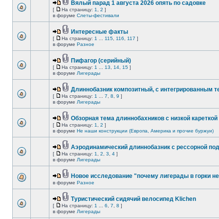
Вялый парад 1 августа 2026 опять по садовке
[
На страницу:
1
,
2
]
в форуме
Слеты-фестивали
Интересные факты
[
На страницу:
1
...
115
,
116
,
117
]
в форуме
Разное
Пифагор (серийный)
[
На страницу:
1
...
13
,
14
,
15
]
в форуме
Лигерады
Длиннобазник композитный, с интегрированным 
[
На страницу:
1
...
7
,
8
,
9
]
в форуме
Лигерады
Обзорная тема длиннобахников с низкой кареткой
[
На страницу:
1
,
2
]
в форуме
Не наши конструкции (Европа, Америка и прочие буржуи)
Аэродинамический длиннобазник с рессорной по
[
На страницу:
1
,
2
,
3
,
4
]
в форуме
Лигерады
Новое исследование "почему лигерады в горки не
в форуме
Разное
Туристический сидячий велосипед Klichen
[
На страницу:
1
...
6
,
7
,
8
]
в форуме
Лигерады