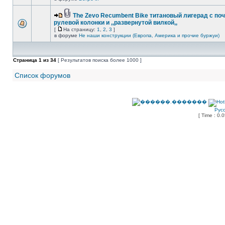
The Zevo Recumbent Bike титановый лигерад с по
рулевой колонки и ,,развернутой вилкой,,
[
На страницу:
1
,
2
,
3
]
в форуме
Не наши конструкции (Европа, Америка и прочие буржуи)
Страница
1
из
34
[ Результатов поиска более 1000 ]
Список форумов
Рус
[ Time : 0.