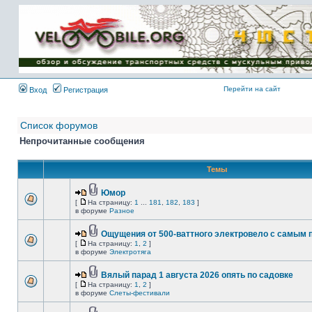
Имя пользователя:
Пароль:
{ LOG_ME_IN_SHORT
}
Перейти на сайт
Вход
Регистрация
Список форумов
Непрочитанные сообщения
Темы
Юмор
[
На страницу:
1
...
181
,
182
,
183
]
в форуме
Разное
Ощущения от 500-ваттного электровело с самым
[
На страницу:
1
,
2
]
в форуме
Электротяга
Вялый парад 1 августа 2026 опять по садовке
[
На страницу:
1
,
2
]
в форуме
Слеты-фестивали