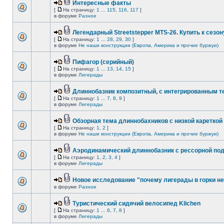
Интересные факты
[
На страницу:
1
...
115
,
116
,
117
]
в форуме
Разное
Легендарный Streetstepper MTS-26. Купить к сезону
[
На страницу:
1
...
28
,
29
,
30
]
в форуме
Не наши конструкции (Европа, Америка и прочие буржуи)
Пифагор (серийный)
[
На страницу:
1
...
13
,
14
,
15
]
в форуме
Лигерады
Длиннобазник композитный, с интегрированным 
[
На страницу:
1
...
7
,
8
,
9
]
в форуме
Лигерады
Обзорная тема длиннобахников с низкой кареткой
[
На страницу:
1
,
2
]
в форуме
Не наши конструкции (Европа, Америка и прочие буржуи)
Аэродинамический длиннобазник с рессорной по
[
На страницу:
1
,
2
,
3
,
4
]
в форуме
Лигерады
Новое исследование "почему лигерады в горки не
в форуме
Разное
Туристический сидячий велосипед Klichen
[
На страницу:
1
...
6
,
7
,
8
]
в форуме
Лигерады