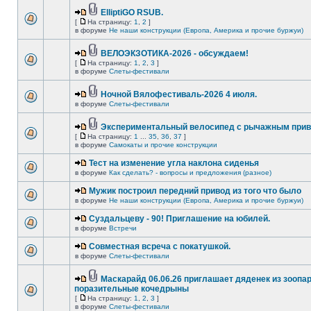
ElliptiGO RSUB.
[
На страницу:
1
,
2
]
в форуме
Не наши конструкции (Европа, Америка и прочие буржуи)
ВЕЛОЭКЗОТИКА-2026 - обсуждаем!
[
На страницу:
1
,
2
,
3
]
в форуме
Слеты-фестивали
Ночной Вялофестиваль-2026 4 июля.
в форуме
Слеты-фестивали
Экспериментальный велосипед с рычажным прив
[
На страницу:
1
...
35
,
36
,
37
]
в форуме
Самокаты и прочие конструкции
Тест на изменение угла наклона сиденья
в форуме
Как сделать? - вопросы и предложения (разное)
Мужик построил передний привод из того что было
в форуме
Не наши конструкции (Европа, Америка и прочие буржуи)
Суздальцеву - 90! Приглашение на юбилей.
в форуме
Встречи
Совместная всреча с покатушкой.
в форуме
Слеты-фестивали
Маскарайд 06.06.26 приглашает дяденек из зоопар
поразительные кочедрыны
[
На страницу:
1
,
2
,
3
]
в форуме
Слеты-фестивали