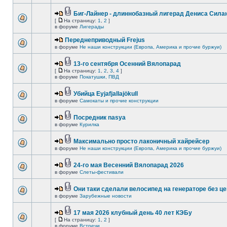
Биг-Лайнер - длиннобазный лигерад Дениса Силан
[
На страницу:
1
,
2
]
в форуме
Лигерады
Переднеприводный Frejus
в форуме
Не наши конструкции (Европа, Америка и прочие буржуи)
13-го сентября Осенний Вялопарад
[
На страницу:
1
,
2
,
3
,
4
]
в форуме
Покатушки, ПВД
Убийца Eyjafjallajökull
в форуме
Самокаты и прочие конструкции
Посредник nasya
в форуме
Курилка
Максимально просто лаконичный хайрейсер
в форуме
Не наши конструкции (Европа, Америка и прочие буржуи)
24-го мая Весенний Вялопарад 2026
в форуме
Слеты-фестивали
Они таки сделали велосипед на генераторе без це
в форуме
Зарубежные новости
17 мая 2026 клубный день 40 лет КЭБу
[
На страницу:
1
,
2
]
в форуме
Встречи