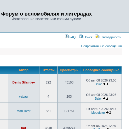
Форум о веломобилях и лигерадах
Изготовление велотехники своими руками
FAQ
Поиск
Благодарности
Непрочитанные сообщения
Автор
Ответы
Просмотры
Последнее сообщение
Сб авг 08 2026 23:56
Denis Silantiev
292
43108
Balor
Сб авг 08 2026 23:26
yabagl
4
203
Balor
Пт авг 07 2026 00:14
Modulator
581
121754
Modulator
Чт авг 06 2026 12:30
hof
3648
3078274