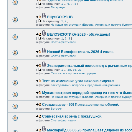
[
На страницу:
1
...
6
,
7
,
8
]
в форуме
Лигерады
ElliptiGO RSUB.
[
На страницу:
1
,
2
]
в форуме
Не наши конструкции (Европа, Америка и прочие буржуи
ВЕЛОЭКЗОТИКА-2026 - обсуждаем!
[
На страницу:
1
,
2
,
3
]
в форуме
Слеты-фестивали
Ночной Вялофестиваль-2026 4 июля.
в форуме
Слеты-фестивали
Экспериментальный велосипед с рычажным пр
[
На страницу:
1
...
35
,
36
,
37
]
в форуме
Самокаты и прочие конструкции
Тест на изменение угла наклона сиденья
в форуме
Как сделать? - вопросы и предложения (разное)
Мужик построил передний привод из того что был
в форуме
Не наши конструкции (Европа, Америка и прочие буржуи
Суздальцеву - 90! Приглашение на юбилей.
в форуме
Встречи
Совместная всреча с покатушкой.
в форуме
Слеты-фестивали
Маскарайд 06.06.26 приглашает дяденек из зо