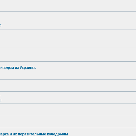
)
иводом из Украины.
о
)
опарка и их поразительные кочедрыны