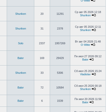
O-Witte
Ср авг 05 2026 12:18
Shuriken
20
11291
Shuriken
Ср авг 05 2026 12:11
Shuriken
31
2378
Shuriken
Вт авг 04 2026 21:48
Solo
2337
1957269
O-Witte
Пн июл 27 2026 09:12
Balor
169
29429
Balor
Сб июл 25 2026 15:24
Shuriken
33
5306
Vladislav
Сб июл 25 2026 00:18
Balor
72
10584
Shuriken
Пн июл 20 2026 11:56
Balor
6
1539
Balor