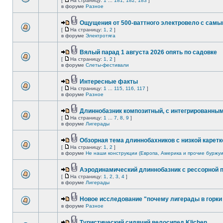
[
На страницу:
1
...
181
,
182
,
183
]
в форуме
Разное
Ощущения от 500-ваттного электровело с сам
[
На страницу:
1
,
2
]
в форуме
Электротяга
Вялый парад 1 августа 2026 опять по садовке
[
На страницу:
1
,
2
]
в форуме
Слеты-фестивали
Интересные факты
[
На страницу:
1
...
115
,
116
,
117
]
в форуме
Разное
Длиннобазник композитный, с интегрированны
[
На страницу:
1
...
7
,
8
,
9
]
в форуме
Лигерады
Обзорная тема длиннобахников с низкой каретк
[
На страницу:
1
,
2
]
в форуме
Не наши конструкции (Европа, Америка и прочие буржуи
Аэродинамический длиннобазник с рессорной 
[
На страницу:
1
,
2
,
3
,
4
]
в форуме
Лигерады
Новое исследование "почему лигерады в горки 
в форуме
Разное
Туристический сидячий велосипед Klichen