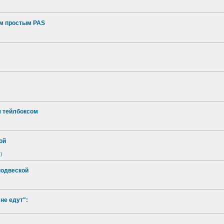
ым простым PAS
м тейлбоксом
ой
)
подвеской
не едут":