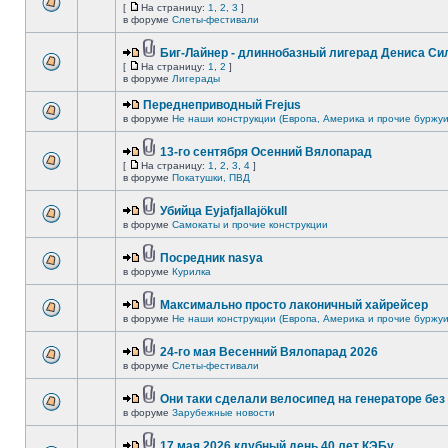
[
На страницу:
1
,
2
,
3
]
в форуме
Слеты-фестивали
Биг-Лайнер - длиннобазный лигерад Дениса Сил
[
На страницу:
1
,
2
]
в форуме
Лигерады
Переднеприводный Frejus
в форуме
Не наши конструкции (Европа, Америка и прочие буржуи
13-го сентября Осенний Вялопарад
[
На страницу:
1
,
2
,
3
,
4
]
в форуме
Покатушки, ПВД
Убийца Eyjafjallajökull
в форуме
Самокаты и прочие конструкции
Посредник nasya
в форуме
Курилка
Максимально просто лаконичный хайрейсер
в форуме
Не наши конструкции (Европа, Америка и прочие буржуи
24-го мая Весенний Вялопарад 2026
в форуме
Слеты-фестивали
Они таки сделали велосипед на генераторе без 
в форуме
Зарубежные новости
17 мая 2026 клубный день 40 лет КЭБу