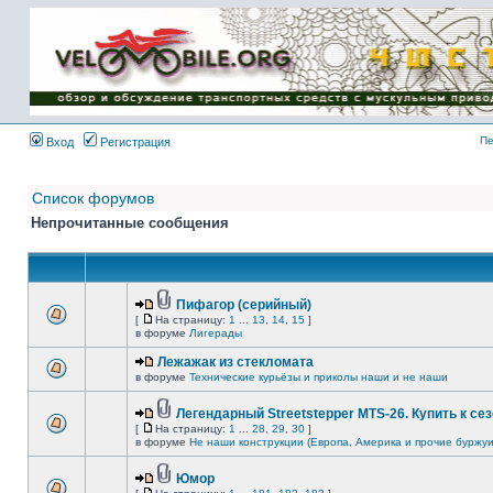
Имя пользователя:
Пароль:
{ LOG_ME_IN_SHORT
}
Пе
Вход
Регистрация
Список форумов
Непрочитанные сообщения
Пифагор (серийный)
[
На страницу:
1
...
13
,
14
,
15
]
в форуме
Лигерады
Лежажак из стекломата
в форуме
Технические курьёзы и приколы наши и не наши
Легендарный Streetstepper MTS-26. Купить к сез
[
На страницу:
1
...
28
,
29
,
30
]
в форуме
Не наши конструкции (Европа, Америка и прочие буржуи
Юмор