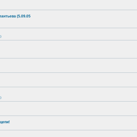
антьева (5.09.05
)
)
цепи!