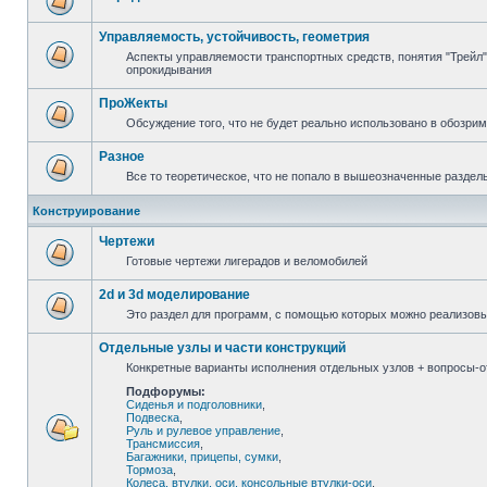
Управляемость, устойчивость, геометрия
Аспекты управляемости транспортных средств, понятия "Трейл",
опрокидывания
ПроЖекты
Обсуждение того, что не будет реально использовано в обозри
Разное
Все то теоретическое, что не попало в вышеозначенные раздел
Конструирование
Чертежи
Готовые чертежи лигерадов и веломобилей
2d и 3d моделирование
Это раздел для программ, с помощью которых можно реализов
Отдельные узлы и части конструкций
Конкретные варианты исполнения отдельных узлов + вопросы-от
Подфорумы:
Сиденья и подголовники
,
Подвеска
,
Руль и рулевое управление
,
Трансмиссия
,
Багажники, прицепы, сумки
,
Тормоза
,
Колеса, втулки, оси, консольные втулки-оси
,