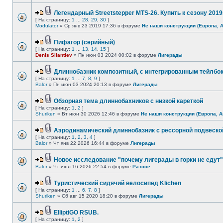
Легендарный Streetstepper MTS-26. Купить к сезону 2019г
[ На страницу:
1
...
28
,
29
,
30
]
Modulator
» Ср янв 23 2019 17:36 в форуме
Не наши конструкции (Европа, 
Пифагор (серийный)
[ На страницу:
1
...
13
,
14
,
15
]
Denis Silantiev
» Пн июн 03 2024 00:02 в форуме
Лигерады
Длиннобазник композитный, с интегрированным тейлбо
[ На страницу:
1
...
7
,
8
,
9
]
Balor
» Пн июн 03 2024 20:13 в форуме
Лигерады
Обзорная тема длиннобахников с низкой кареткой
[ На страницу:
1
,
2
]
Shuriken
» Вт июн 30 2026 12:46 в форуме
Не наши конструкции (Европа, А
Аэродинамический длиннобазник с рессорной подвеско
[ На страницу:
1
,
2
,
3
,
4
]
Balor
» Чт янв 22 2026 16:44 в форуме
Лигерады
Новое исследование "почему лигерады в горки не едут"
Balor
» Чт июл 16 2026 22:54 в форуме
Разное
Туристический сидячий велосипед Klichen
[ На страницу:
1
...
6
,
7
,
8
]
Shuriken
» Сб авг 15 2020 18:20 в форуме
Лигерады
ElliptiGO RSUB.
[ На страницу:
1
,
2
]