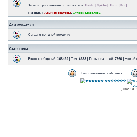
Зарегистрированные пользователи:
Baidu [Spider]
,
Bing [Bot]
Легенда ::
Администраторы
,
Супермодераторы
Дни рождения
Сегодня нет дней рождения.
Статистика
Всего сообщений:
168424
| Тем:
6363
| Пользователей:
7666
| Новый 
Непрочитанные сообщения
Рус
[ Time : 0.