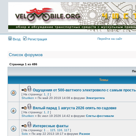
Имя пользователя:
Пароль:
{ LOG_ME_IN_SHORT
}
Перейти на сайт
Вход
Регистрация
Список форумов
Страница
1
из
486
По
Темы
Ощущения от 500-ваттного электровело с самым прост
[ На страницу:
1
,
2
]
Shuriken
» Пн май 20 2019 14:08 в форуме
Электротяга
Вялый парад 1 августа 2026 опять по садовке
[ На страницу:
1
,
2
]
Shuriken
» Вс июл 19 2026 14:42 в форуме
Слеты-фестивали
Интересные факты
[ На страницу:
1
...
115
,
116
,
117
]
Solo
» Пн апр 22 2013 18:17 в форуме
Разное