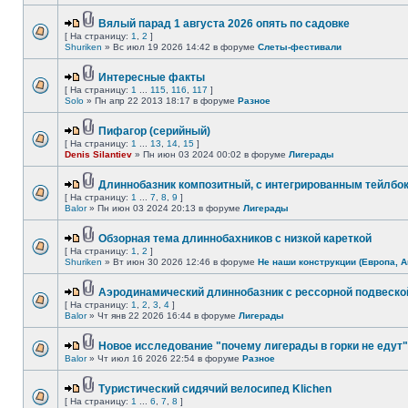
Вялый парад 1 августа 2026 опять по садовке
[ На страницу:
1
,
2
]
Shuriken
» Вс июл 19 2026 14:42 в форуме
Слеты-фестивали
Интересные факты
[ На страницу:
1
...
115
,
116
,
117
]
Solo
» Пн апр 22 2013 18:17 в форуме
Разное
Пифагор (серийный)
[ На страницу:
1
...
13
,
14
,
15
]
Denis Silantiev
» Пн июн 03 2024 00:02 в форуме
Лигерады
Длиннобазник композитный, с интегрированным тейлбо
[ На страницу:
1
...
7
,
8
,
9
]
Balor
» Пн июн 03 2024 20:13 в форуме
Лигерады
Обзорная тема длиннобахников с низкой кареткой
[ На страницу:
1
,
2
]
Shuriken
» Вт июн 30 2026 12:46 в форуме
Не наши конструкции (Европа, А
Аэродинамический длиннобазник с рессорной подвеско
[ На страницу:
1
,
2
,
3
,
4
]
Balor
» Чт янв 22 2026 16:44 в форуме
Лигерады
Новое исследование "почему лигерады в горки не едут"
Balor
» Чт июл 16 2026 22:54 в форуме
Разное
Туристический сидячий велосипед Klichen
[ На страницу:
1
...
6
,
7
,
8
]