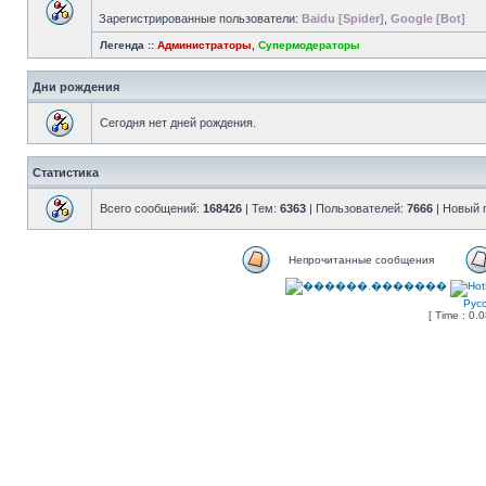
Зарегистрированные пользователи:
Baidu [Spider]
,
Google [Bot]
Легенда ::
Администраторы
,
Супермодераторы
Дни рождения
Сегодня нет дней рождения.
Статистика
Всего сообщений:
168426
| Тем:
6363
| Пользователей:
7666
| Новый 
Непрочитанные сообщения
Рус
[ Time : 0.