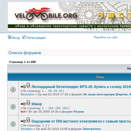
Имя пользователя:
Пароль:
{ LOG_ME_IN_SHORT
}
Перейти на сайт
Вход
Регистрация
Список форумов
Страница
1
из
486
По
Темы
Легендарный Streetstepper MTS-26. Купить к сезону 2019г
[ На страницу:
1
...
28
,
29
,
30
]
Modulator
» Ср янв 23 2019 17:36 в форуме
Не наши конструкции (Европа, 
Юмор
[ На страницу:
1
...
181
,
182
,
183
]
hof
» Вт авг 25 2009 19:30 в форуме
Разное
Ощущения от 500-ваттного электровело с самым прост
[ На страницу:
1
,
2
]
Shuriken
» Пн май 20 2019 14:08 в форуме
Электротяга