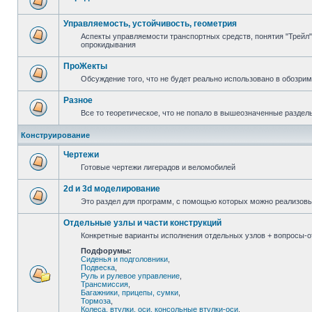
Управляемость, устойчивость, геометрия
Аспекты управляемости транспортных средств, понятия "Трейл",
опрокидывания
ПроЖекты
Обсуждение того, что не будет реально использовано в обозри
Разное
Все то теоретическое, что не попало в вышеозначенные раздел
Конструирование
Чертежи
Готовые чертежи лигерадов и веломобилей
2d и 3d моделирование
Это раздел для программ, с помощью которых можно реализов
Отдельные узлы и части конструкций
Конкретные варианты исполнения отдельных узлов + вопросы-от
Подфорумы:
Сиденья и подголовники
,
Подвеска
,
Руль и рулевое управление
,
Трансмиссия
,
Багажники, прицепы, сумки
,
Тормоза
,
Колеса, втулки, оси, консольные втулки-оси
,