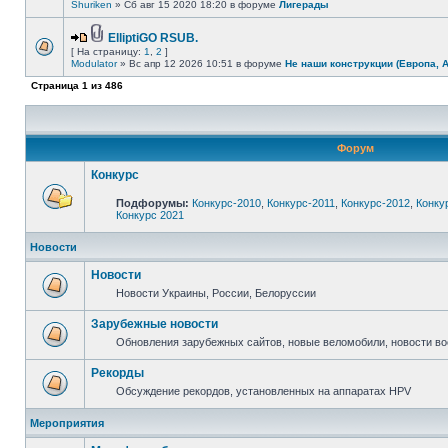
Shuriken
» Сб авг 15 2020 18:20 в форуме
Лигерады
ElliptiGO RSUB.
[ На страницу:
1
,
2
]
Modulator
» Вс апр 12 2026 10:51 в форуме
Не наши конструкции (Европа, 
Страница
1
из
486
Форум
Конкурс
Подфорумы:
Конкурс-2010
,
Конкурс-2011
,
Конкурс-2012
,
Конку
Конкурс 2021
Новости
Новости
Новости Украины, России, Белоруссии
Зарубежные новости
Обновления зарубежных сайтов, новые веломобили, новости в
Рекорды
Обсуждение рекордов, установленных на аппаратах HPV
Мероприятия