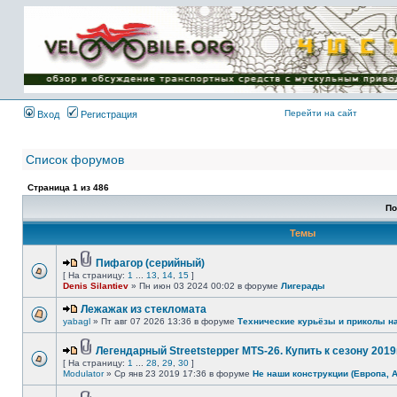
Имя пользователя:
Пароль:
{ LOG_ME_IN_SHORT
}
Перейти на сайт
Вход
Регистрация
Список форумов
Страница
1
из
486
По
Темы
Пифагор (серийный)
[ На страницу:
1
...
13
,
14
,
15
]
Denis Silantiev
» Пн июн 03 2024 00:02 в форуме
Лигерады
Лежажак из стекломата
yabagl
» Пт авг 07 2026 13:36 в форуме
Технические курьёзы и приколы н
Легендарный Streetstepper MTS-26. Купить к сезону 2019г
[ На страницу:
1
...
28
,
29
,
30
]
Modulator
» Ср янв 23 2019 17:36 в форуме
Не наши конструкции (Европа, 