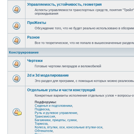
Управляемость, устойчивость, геометрия
Аспекты управляемости транспортных средств, понятия "Трейл",
опрокидывания
ПроЖекты
Обсуждение того, что не будет реально использовано в обозри
Разное
Все то теоретическое, что не попало в вышеозначенные раздел
Конструирование
Чертежи
Готовые чертежи лигерадов и веломобилей
2d и 3d моделирование
Это раздел для программ, с помощью которых можно реализов
Отдельные узлы и части конструкций
Конкретные варианты исполнения отдельных узлов + вопросы-от
Подфорумы:
Сиденья и подголовники
,
Подвеска
,
Руль и рулевое управление
,
Трансмиссия
,
Багажники, прицепы, сумки
,
Тормоза
,
Колеса, втулки, оси, консольные втулки-оси
,
Обтекатели
,