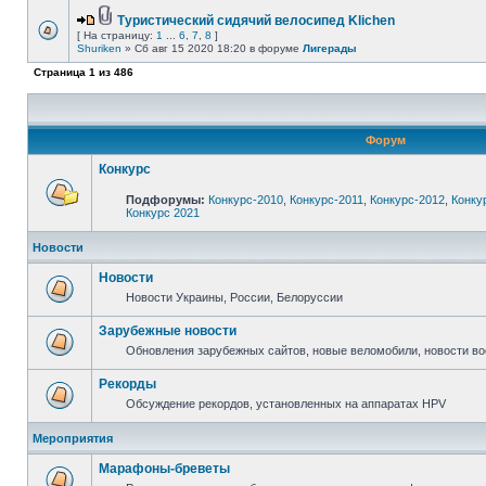
Туристический сидячий велосипед Klichen
[ На страницу:
1
...
6
,
7
,
8
]
Shuriken
» Сб авг 15 2020 18:20 в форуме
Лигерады
Страница
1
из
486
Форум
Конкурс
Подфорумы:
Конкурс-2010
,
Конкурс-2011
,
Конкурс-2012
,
Конку
Конкурс 2021
Новости
Новости
Новости Украины, России, Белоруссии
Зарубежные новости
Обновления зарубежных сайтов, новые веломобили, новости в
Рекорды
Обсуждение рекордов, установленных на аппаратах HPV
Мероприятия
Марафоны-бреветы