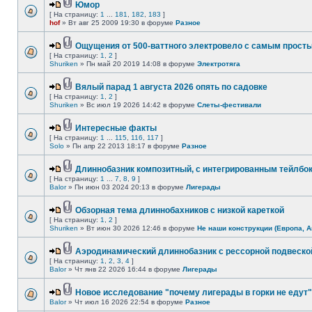
Юмор
[ На страницу:
1
...
181
,
182
,
183
]
hof
» Вт авг 25 2009 19:30 в форуме
Разное
Ощущения от 500-ваттного электровело с самым прост
[ На страницу:
1
,
2
]
Shuriken
» Пн май 20 2019 14:08 в форуме
Электротяга
Вялый парад 1 августа 2026 опять по садовке
[ На страницу:
1
,
2
]
Shuriken
» Вс июл 19 2026 14:42 в форуме
Слеты-фестивали
Интересные факты
[ На страницу:
1
...
115
,
116
,
117
]
Solo
» Пн апр 22 2013 18:17 в форуме
Разное
Длиннобазник композитный, с интегрированным тейлбо
[ На страницу:
1
...
7
,
8
,
9
]
Balor
» Пн июн 03 2024 20:13 в форуме
Лигерады
Обзорная тема длиннобахников с низкой кареткой
[ На страницу:
1
,
2
]
Shuriken
» Вт июн 30 2026 12:46 в форуме
Не наши конструкции (Европа, А
Аэродинамический длиннобазник с рессорной подвеско
[ На страницу:
1
,
2
,
3
,
4
]
Balor
» Чт янв 22 2026 16:44 в форуме
Лигерады
Новое исследование "почему лигерады в горки не едут"
Balor
» Чт июл 16 2026 22:54 в форуме
Разное