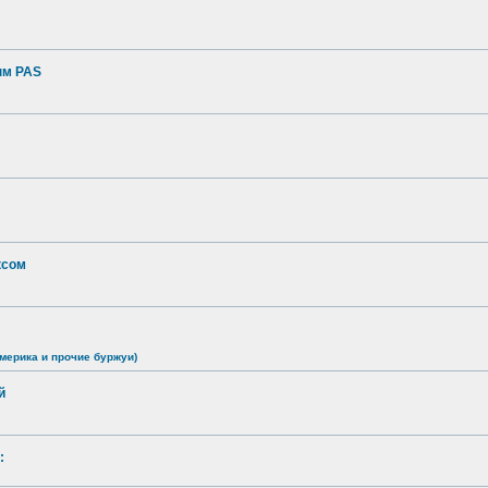
ым PAS
ксом
мерика и прочие буржуи)
й
: