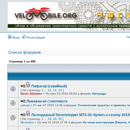
Имя пользователя:
Пароль:
{ LOG_ME_IN_SHORT
}
Пе
Вход
Регистрация
Список форумов
Страница
1
из
486
Пифагор (серийный)
[ На страницу:
1
...
13
,
14
,
15
]
Denis Silantiev
» Пн июн 03 2024 00:02 в форуме
Лигерады
Лежажак из стекломата
yabagl
» Пт авг 07 2026 13:36 в форуме
Технические курьёзы и приколы н
Легендарный Streetstepper MTS-26. Купить к сезону 2019г
[ На страницу:
1
...
28
,
29
,
30
]
Modulator
» Ср янв 23 2019 17:36 в форуме
Не наши конструкции (Европа, 