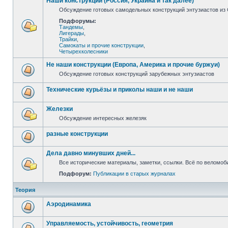
Наши конструкции (Россия, Украина и так далее)
Обсуждение готовых самодельных конструкций энтузиастов из С
Подфорумы:
Тандемы
,
Лигерады
,
Трайки
,
Самокаты и прочие конструкции
,
Четырехколесники
Не наши конструкции (Европа, Америка и прочие буржуи)
Обсуждение готовых конструкций зарубежных энтузиастов
Технические курьёзы и приколы наши и не наши
Железки
Обсуждение интересных железяк
разные конструкции
Дела давно минувших дней...
Все исторические материалы, заметки, ссылки. Всё по веломо
Подфорум:
Публикации в старых журналах
Теория
Аэродинамика
Управляемость, устойчивость, геометрия