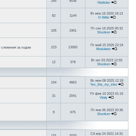
265
9036
Vladislav
Вт июн 16 2020 18:13
82
1144
O-Witte
Пт сен 19 2025 00:32
105
1901
Shuriken
Пт май 15 2026 22:24
223
13583
я слежения за ходом
Modulator
Вт окт 03 2023 12:55
12
378
Shuriken
Вс июн 08 2025 12:18
104
4863
Yes_this_my_trike
Пт фев 10 2023 01:16
31
2041
Vitaly
Пт янв 06 2023 20:36
8
675
Shuriken
Сб апр 24 2021 14:31
115
2020