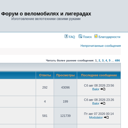
Форум о веломобилях и лигерадах
Изготовление велотехники своими руками
FAQ
Поиск
Благодарности
Непрочитанные сообщения
Читать более ранние сообщения:
1
,
2
,
3
,
4
,
5
...
486
Ответы
Просмотры
Последнее сообщение
Сб авг 08 2026 23:56
292
43096
Balor
Сб авг 08 2026 23:26
4
199
Balor
Пт авг 07 2026 00:14
581
121739
Modulator