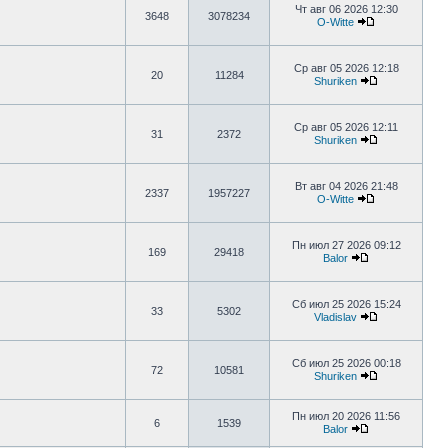
Чт авг 06 2026 12:30
3648
3078234
O-Witte
Ср авг 05 2026 12:18
20
11284
Shuriken
Ср авг 05 2026 12:11
31
2372
Shuriken
Вт авг 04 2026 21:48
2337
1957227
O-Witte
Пн июл 27 2026 09:12
169
29418
Balor
Сб июл 25 2026 15:24
33
5302
Vladislav
Сб июл 25 2026 00:18
72
10581
Shuriken
Пн июл 20 2026 11:56
6
1539
Balor