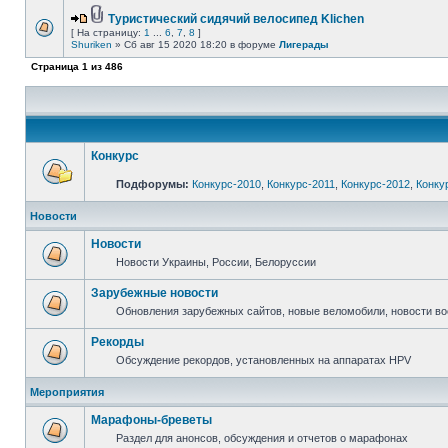
Туристический сидячий велосипед Klichen
[ На страницу:
1
...
6
,
7
,
8
]
Shuriken
» Сб авг 15 2020 18:20 в форуме
Лигерады
Страница
1
из
486
Конкурс
Подфорумы:
Конкурс-2010
,
Конкурс-2011
,
Конкурс-2012
,
Конку
Новости
Новости
Новости Украины, России, Белоруссии
Зарубежные новости
Обновления зарубежных сайтов, новые веломобили, новости в
Рекорды
Обсуждение рекордов, установленных на аппаратах HPV
Мероприятия
Марафоны-бреветы
Раздел для анонсов, обсуждения и отчетов о марафонах