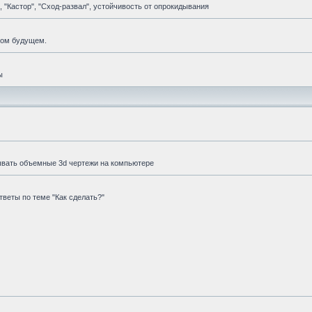
 "Кастор", "Сход-развал", устойчивость от опрокидывания
мом будущем.
ы
ывать объемные 3d чертежи на компьютере
веты по теме "Как сделать?"