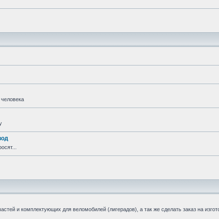
 человека
у
вод
осят...
стей и комплектующих для веломобилей (лигерадов), а так же сделать заказ на изгот