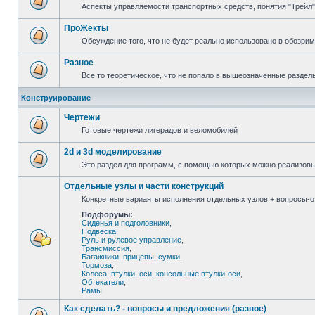
Аспекты управляемости транспортных средств, понятия "Трейл",
ПроЖекты
Обсуждение того, что не будет реально использовано в обозри
Разное
Все то теоретическое, что не попало в вышеозначенные раздел
Конструирование
Чертежи
Готовые чертежи лигерадов и веломобилей
2d и 3d моделирование
Это раздел для программ, с помощью которых можно реализов
Отдельные узлы и части конструкций
Конкретные варианты исполнения отдельных узлов + вопросы-от
Подфорумы:
Сиденья и подголовники
,
Подвеска
,
Руль и рулевое управление
,
Трансмиссия
,
Багажники, прицепы, сумки
,
Тормоза
,
Колеса, втулки, оси, консольные втулки-оси
,
Обтекатели
,
Рамы
Как сделать? - вопросы и предложения (разное)