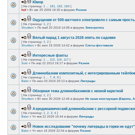
Юмор
[ На страницу:
1
...
181
,
182
,
183
]
hof
» Вт авг 25 2009 19:30 в форуме
Разное
Ощущения от 500-ваттного электровело с самым прост
[ На страницу:
1
,
2
]
Shuriken
» Пн май 20 2019 14:08 в форуме
Электротяга
Вялый парад 1 августа 2026 опять по садовке
[ На страницу:
1
,
2
]
Shuriken
» Вс июл 19 2026 14:42 в форуме
Слеты-фестивали
Интересные факты
[ На страницу:
1
...
115
,
116
,
117
]
Solo
» Пн апр 22 2013 18:17 в форуме
Разное
Длиннобазник композитный, с интегрированным тейлбо
[ На страницу:
1
...
7
,
8
,
9
]
Balor
» Пн июн 03 2024 20:13 в форуме
Лигерады
Обзорная тема длиннобахников с низкой кареткой
[ На страницу:
1
,
2
]
Shuriken
» Вт июн 30 2026 12:46 в форуме
Не наши конструкции (Европа, А
Аэродинамический длиннобазник с рессорной подвеско
[ На страницу:
1
,
2
,
3
,
4
]
Balor
» Чт янв 22 2026 16:44 в форуме
Лигерады
Новое исследование "почему лигерады в горки не едут"
Balor
» Чт июл 16 2026 22:54 в форуме
Разное