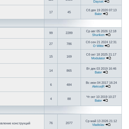
Dayset
Сб дек 19 2020 07:13
17
45
Balor
Ср авг 05 2026 12:18
99
2289
Shuriken
Сб сен 21 2024 12:31
27
786
O-Witte
Сб окт 18 2025 21:17
15
169
Modulator
Вт дек 03 2019 16:46
14
865
Balor
Вс июн 04 2017 16:24
6
484
AleksejR
Чт окт 10 2019 10:27
4
88
Balor
Ср май 13 2026 21:12
76
2077
овление конструкций
Vladislav