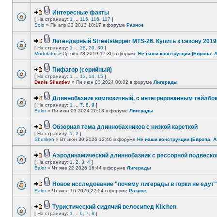
Интересные факты
[ На страницу:
1
...
115
,
116
,
117
]
Solo
» Пн апр 22 2013 18:17 в форуме
Разное
Легендарный Streetstepper MTS-26. Купить к сезону 2019г
[ На страницу:
1
...
28
,
29
,
30
]
Modulator
» Ср янв 23 2019 17:36 в форуме
Не наши конструкции (Европа, 
Пифагор (серийный)
[ На страницу:
1
...
13
,
14
,
15
]
Denis Silantiev
» Пн июн 03 2024 00:02 в форуме
Лигерады
Длиннобазник композитный, с интегрированным тейлбо
[ На страницу:
1
...
7
,
8
,
9
]
Balor
» Пн июн 03 2024 20:13 в форуме
Лигерады
Обзорная тема длиннобахников с низкой кареткой
[ На страницу:
1
,
2
]
Shuriken
» Вт июн 30 2026 12:46 в форуме
Не наши конструкции (Европа, А
Аэродинамический длиннобазник с рессорной подвеско
[ На страницу:
1
,
2
,
3
,
4
]
Balor
» Чт янв 22 2026 16:44 в форуме
Лигерады
Новое исследование "почему лигерады в горки не едут"
Balor
» Чт июл 16 2026 22:54 в форуме
Разное
Туристический сидячий велосипед Klichen
[ На страницу:
1
...
6
,
7
,
8
]