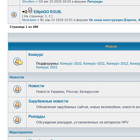
Shuriken
» Сб авг 15 2020 18:20 в форуме
Лигерады
ElliptiGO RSUB.
[ На страницу:
1
,
2
]
Modulator
» Вс апр 12 2026 10:51 в форуме
Не наши конструкции (Европа, 
Страница
1
из
486
Форум
Конкурс
Подфорумы:
Конкурс-2010
,
Конкурс-2011
,
Конкурс-2012
,
Конку
Конкурс 2021
Новости
Новости
Новости Украины, России, Белоруссии
Зарубежные новости
Обновления зарубежных сайтов, новые веломобили, новости в
Рекорды
Обсуждение рекордов, установленных на аппаратах HPV
Мероприятия