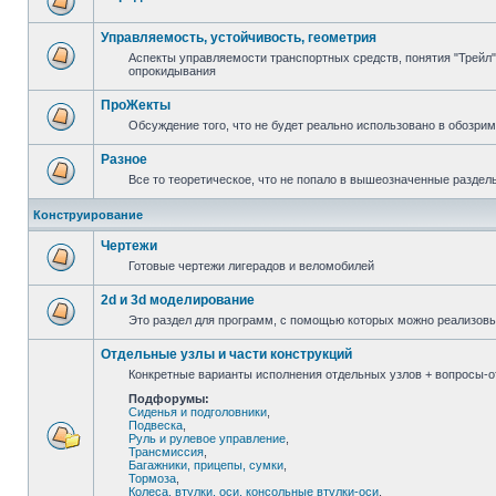
Управляемость, устойчивость, геометрия
Аспекты управляемости транспортных средств, понятия "Трейл",
опрокидывания
ПроЖекты
Обсуждение того, что не будет реально использовано в обозри
Разное
Все то теоретическое, что не попало в вышеозначенные раздел
Конструирование
Чертежи
Готовые чертежи лигерадов и веломобилей
2d и 3d моделирование
Это раздел для программ, с помощью которых можно реализов
Отдельные узлы и части конструкций
Конкретные варианты исполнения отдельных узлов + вопросы-от
Подфорумы:
Сиденья и подголовники
,
Подвеска
,
Руль и рулевое управление
,
Трансмиссия
,
Багажники, прицепы, сумки
,
Тормоза
,
Колеса, втулки, оси, консольные втулки-оси
,