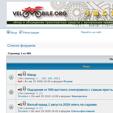
Имя пользователя:
Пароль:
{ LOG_ME_IN_SHORT
}
Перейти на сайт
Вход
Регистрация
Список форумов
Страница
1
из
486
По
Темы
Юмор
[ На страницу:
1
...
181
,
182
,
183
]
hof
» Вт авг 25 2009 19:30 в форуме
Разное
Ощущения от 500-ваттного электровело с самым прост
[ На страницу:
1
,
2
]
Shuriken
» Пн май 20 2019 14:08 в форуме
Электротяга
Вялый парад 1 августа 2026 опять по садовке
[ На страницу:
1
,
2
]
Shuriken
» Вс июл 19 2026 14:42 в форуме
Слеты-фестивали