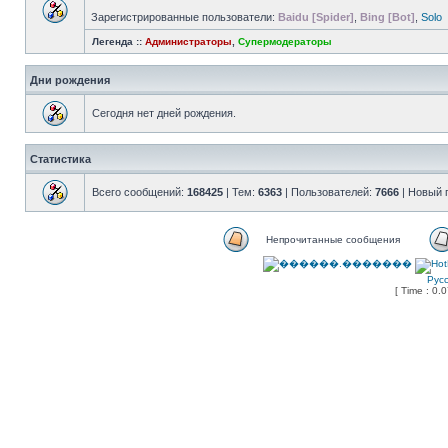
Зарегистрированные пользователи:
Baidu [Spider]
,
Bing [Bot]
,
Solo
Легенда ::
Администраторы
,
Супермодераторы
Дни рождения
Сегодня нет дней рождения.
Статистика
Всего сообщений:
168425
| Тем:
6363
| Пользователей:
7666
| Новый 
Непрочитанные сообщения
Рус
[ Time : 0.