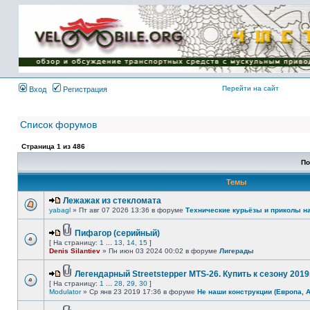
Имя пользователя:
Пароль:
{ LOG_ME_IN_SHORT
}
Перейти на сайт
Вход
Регистрация
Список форумов
Страница
1
из
486
По
Темы
Лежажак из стекломата
yabagl
» Пт авг 07 2026 13:36 в форуме
Технические курьёзы и приколы н
Пифагор (серийный)
[ На страницу:
1
...
13
,
14
,
15
]
Denis Silantiev
» Пн июн 03 2024 00:02 в форуме
Лигерады
Легендарный Streetstepper MTS-26. Купить к сезону 2019г
[ На страницу:
1
...
28
,
29
,
30
]
Modulator
» Ср янв 23 2019 17:36 в форуме
Не наши конструкции (Европа, 