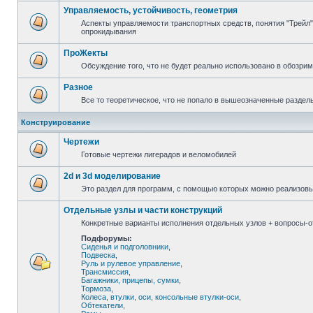
Управляемость, устойчивость, геометрия
Аспекты управляемости транспортных средств, понятия "Трейл",
опрокидывания
ПроЖекты
Обсуждение того, что не будет реально использовано в обозри
Разное
Все то теоретическое, что не попало в вышеозначенные раздел
Конструирование
Чертежи
Готовые чертежи лигерадов и веломобилей
2d и 3d моделирование
Это раздел для программ, с помощью которых можно реализов
Отдельные узлы и части конструкций
Конкретные варианты исполнения отдельных узлов + вопросы-от
Подфорумы:
Сиденья и подголовники
,
Подвеска
,
Руль и рулевое управление
,
Трансмиссия
,
Багажники, прицепы, сумки
,
Тормоза
,
Колеса, втулки, оси, консольные втулки-оси
,
Обтекатели
,