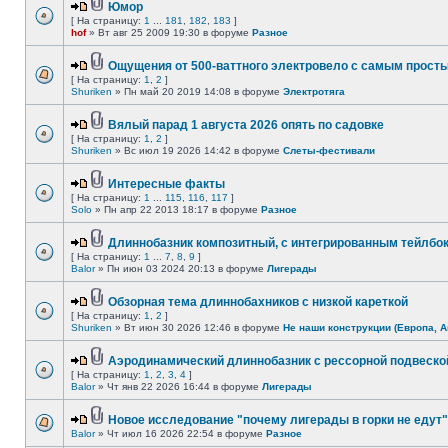
Юмор
[ На страницу:
1
...
181
,
182
,
183
]
hof
» Вт авг 25 2009 19:30 в форуме
Разное
Ощущения от 500-ваттного электровело с самым прост
[ На страницу:
1
,
2
]
Shuriken
» Пн май 20 2019 14:08 в форуме
Электротяга
Вялый парад 1 августа 2026 опять по садовке
[ На страницу:
1
,
2
]
Shuriken
» Вс июл 19 2026 14:42 в форуме
Слеты-фестивали
Интересные факты
[ На страницу:
1
...
115
,
116
,
117
]
Solo
» Пн апр 22 2013 18:17 в форуме
Разное
Длиннобазник композитный, с интегрированным тейлбо
[ На страницу:
1
...
7
,
8
,
9
]
Balor
» Пн июн 03 2024 20:13 в форуме
Лигерады
Обзорная тема длиннобахников с низкой кареткой
[ На страницу:
1
,
2
]
Shuriken
» Вт июн 30 2026 12:46 в форуме
Не наши конструкции (Европа, А
Аэродинамический длиннобазник с рессорной подвеско
[ На страницу:
1
,
2
,
3
,
4
]
Balor
» Чт янв 22 2026 16:44 в форуме
Лигерады
Новое исследование "почему лигерады в горки не едут"
Balor
» Чт июл 16 2026 22:54 в форуме
Разное