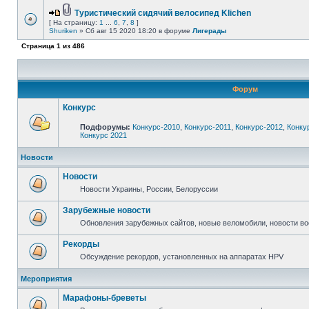
Туристический сидячий велосипед Klichen
[ На страницу:
1
...
6
,
7
,
8
]
Shuriken
» Сб авг 15 2020 18:20 в форуме
Лигерады
Страница
1
из
486
Форум
Конкурс
Подфорумы:
Конкурс-2010
,
Конкурс-2011
,
Конкурс-2012
,
Конку
Конкурс 2021
Новости
Новости
Новости Украины, России, Белоруссии
Зарубежные новости
Обновления зарубежных сайтов, новые веломобили, новости в
Рекорды
Обсуждение рекордов, установленных на аппаратах HPV
Мероприятия
Марафоны-бреветы