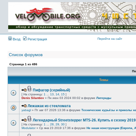
Имя пользователя:
Пароль:
{ LOG_ME_IN_SHORT
}
Перейти на сайт
Вход
Регистрация
Список форумов
Страница
1
из
486
По
Темы
Пифагор (серийный)
[ На страницу:
1
...
13
,
14
,
15
]
Denis Silantiev
» Пн июн 03 2024 00:02 в форуме
Лигерады
Лежажак из стекломата
yabagl
» Пт авг 07 2026 13:36 в форуме
Технические курьёзы и приколы н
Легендарный Streetstepper MTS-26. Купить к сезону 2019г
[ На страницу:
1
...
28
,
29
,
30
]
Modulator
» Ср янв 23 2019 17:36 в форуме
Не наши конструкции (Европа, 