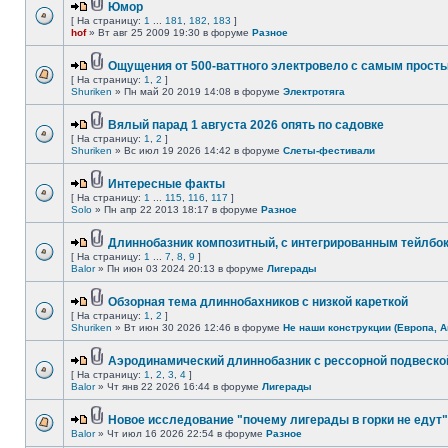
Юмор
[ На страницу:
1
...
181
,
182
,
183
]
hof
» Вт авг 25 2009 19:30 в форуме
Разное
Ощущения от 500-ваттного электровело с самым прост
[ На страницу:
1
,
2
]
Shuriken
» Пн май 20 2019 14:08 в форуме
Электротяга
Вялый парад 1 августа 2026 опять по садовке
[ На страницу:
1
,
2
]
Shuriken
» Вс июл 19 2026 14:42 в форуме
Слеты-фестивали
Интересные факты
[ На страницу:
1
...
115
,
116
,
117
]
Solo
» Пн апр 22 2013 18:17 в форуме
Разное
Длиннобазник композитный, с интегрированным тейлбо
[ На страницу:
1
...
7
,
8
,
9
]
Balor
» Пн июн 03 2024 20:13 в форуме
Лигерады
Обзорная тема длиннобахников с низкой кареткой
[ На страницу:
1
,
2
]
Shuriken
» Вт июн 30 2026 12:46 в форуме
Не наши конструкции (Европа, А
Аэродинамический длиннобазник с рессорной подвеско
[ На страницу:
1
,
2
,
3
,
4
]
Balor
» Чт янв 22 2026 16:44 в форуме
Лигерады
Новое исследование "почему лигерады в горки не едут"
Balor
» Чт июл 16 2026 22:54 в форуме
Разное