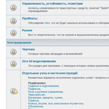
Управляемость, устойчивость, геометрия
Аспекты управляемости транспортных средств, понятия "Трейл",
опрокидывания
ПроЖекты
Обсуждение того, что не будет реально использовано в обозри
Разное
Все то теоретическое, что не попало в вышеозначенные раздел
Конструирование
Чертежи
Готовые чертежи лигерадов и веломобилей
2d и 3d моделирование
Это раздел для программ, с помощью которых можно реализов
Отдельные узлы и части конструкций
Конкретные варианты исполнения отдельных узлов + вопросы-от
Подфорумы:
Сиденья и подголовники
,
Подвеска
,
Руль и рулевое управление
,
Трансмиссия
,
Багажники, прицепы, сумки
,
Тормоза
,
Колеса, втулки, оси, консольные втулки-оси
,
Обтекатели
,