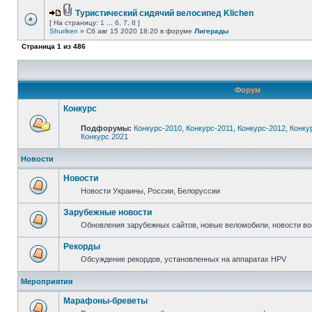
Туристический сидячий велосипед Klichen
[ На страницу:
1
...
6
,
7
,
8
]
Shuriken
» Сб авг 15 2020 18:20 в форуме
Лигерады
Страница
1
из
486
Форум
Конкурс
Подфорумы:
Конкурс-2010
,
Конкурс-2011
,
Конкурс-2012
,
Конку
Конкурс 2021
Новости
Новости
Новости Украины, России, Белоруссии
Зарубежные новости
Обновления зарубежных сайтов, новые веломобили, новости в
Рекорды
Обсуждение рекордов, установленных на аппаратах HPV
Мероприятия
Марафоны-бреветы