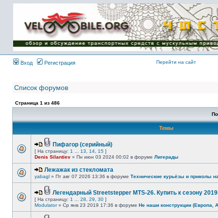
Имя пользователя:
Пароль:
{ LOG_ME_IN_SHORT
}
Перейти на сайт
Вход
Регистрация
Список форумов
Страница
1
из
486
По
Темы
Пифагор (серийный)
[ На страницу:
1
...
13
,
14
,
15
]
Denis Silantiev
» Пн июн 03 2024 00:02 в форуме
Лигерады
Лежажак из стекломата
yabagl
» Пт авг 07 2026 13:36 в форуме
Технические курьёзы и приколы н
Легендарный Streetstepper MTS-26. Купить к сезону 2019г
[ На страницу:
1
...
28
,
29
,
30
]
Modulator
» Ср янв 23 2019 17:36 в форуме
Не наши конструкции (Европа, 