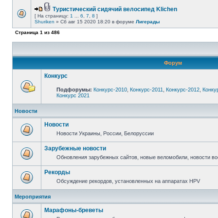
Туристический сидячий велосипед Klichen
[ На страницу:
1
...
6
,
7
,
8
]
Shuriken
» Сб авг 15 2020 18:20 в форуме
Лигерады
Страница
1
из
486
Форум
Конкурс
Подфорумы:
Конкурс-2010
,
Конкурс-2011
,
Конкурс-2012
,
Конку
Конкурс 2021
Новости
Новости
Новости Украины, России, Белоруссии
Зарубежные новости
Обновления зарубежных сайтов, новые веломобили, новости в
Рекорды
Обсуждение рекордов, установленных на аппаратах HPV
Мероприятия
Марафоны-бреветы