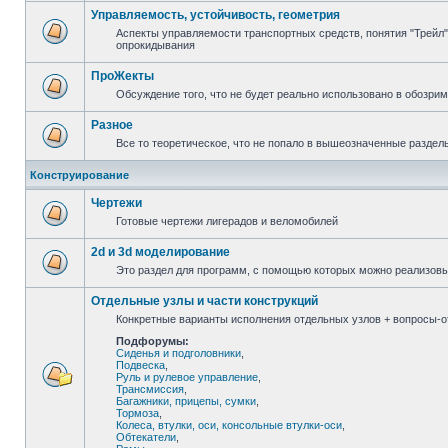
Управляемость, устойчивость, геометрия
Аспекты управляемости транспортных средств, понятия "Трейл",
опрокидывания
ПроЖекты
Обсуждение того, что не будет реально использовано в обозри
Разное
Все то теоретическое, что не попало в вышеозначенные раздел
Конструирование
Чертежи
Готовые чертежи лигерадов и веломобилей
2d и 3d моделирование
Это раздел для программ, с помощью которых можно реализов
Отдельные узлы и части конструкций
Конкретные варианты исполнения отдельных узлов + вопросы-от
Подфорумы:
Сиденья и подголовники
,
Подвеска
,
Руль и рулевое управление
,
Трансмиссия
,
Багажники, прицепы, сумки
,
Тормоза
,
Колеса, втулки, оси, консольные втулки-оси
,
Обтекатели
,