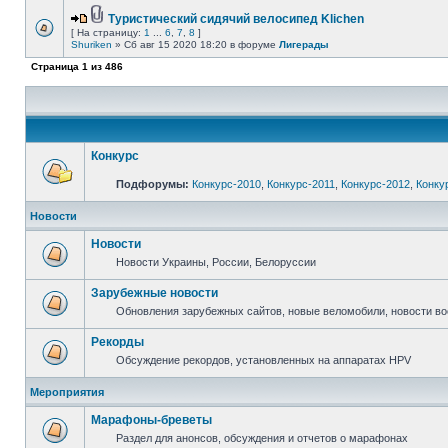
Туристический сидячий велосипед Klichen
[ На страницу:
1
...
6
,
7
,
8
]
Shuriken
» Сб авг 15 2020 18:20 в форуме
Лигерады
Страница
1
из
486
Конкурс
Подфорумы:
Конкурс-2010
,
Конкурс-2011
,
Конкурс-2012
,
Конку
Новости
Новости
Новости Украины, России, Белоруссии
Зарубежные новости
Обновления зарубежных сайтов, новые веломобили, новости в
Рекорды
Обсуждение рекордов, установленных на аппаратах HPV
Мероприятия
Марафоны-бреветы
Раздел для анонсов, обсуждения и отчетов о марафонах