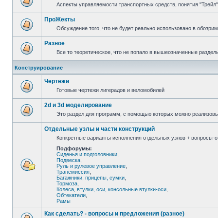
Аспекты управляемости транспортных средств, понятия "Трейл",
ПроЖекты
Обсуждение того, что не будет реально использовано в обозри
Разное
Все то теоретическое, что не попало в вышеозначенные раздел
Конструирование
Чертежи
Готовые чертежи лигерадов и веломобилей
2d и 3d моделирование
Это раздел для программ, с помощью которых можно реализов
Отдельные узлы и части конструкций
Конкретные варианты исполнения отдельных узлов + вопросы-от
Подфорумы:
Сиденья и подголовники
,
Подвеска
,
Руль и рулевое управление
,
Трансмиссия
,
Багажники, прицепы, сумки
,
Тормоза
,
Колеса, втулки, оси, консольные втулки-оси
,
Обтекатели
,
Рамы
Как сделать? - вопросы и предложения (разное)