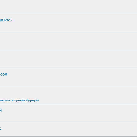
ым PAS
ксом
мерика и прочие буржуи)
й
: