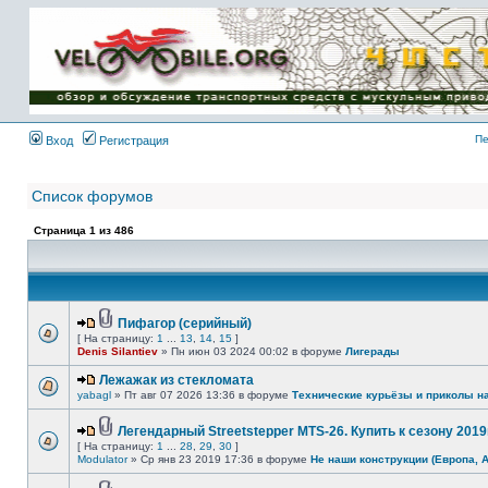
Имя пользователя:
Пароль:
{ LOG_ME_IN_SHORT
}
Пе
Вход
Регистрация
Список форумов
Страница
1
из
486
Пифагор (серийный)
[ На страницу:
1
...
13
,
14
,
15
]
Denis Silantiev
» Пн июн 03 2024 00:02 в форуме
Лигерады
Лежажак из стекломата
yabagl
» Пт авг 07 2026 13:36 в форуме
Технические курьёзы и приколы н
Легендарный Streetstepper MTS-26. Купить к сезону 2019г
[ На страницу:
1
...
28
,
29
,
30
]
Modulator
» Ср янв 23 2019 17:36 в форуме
Не наши конструкции (Европа, 