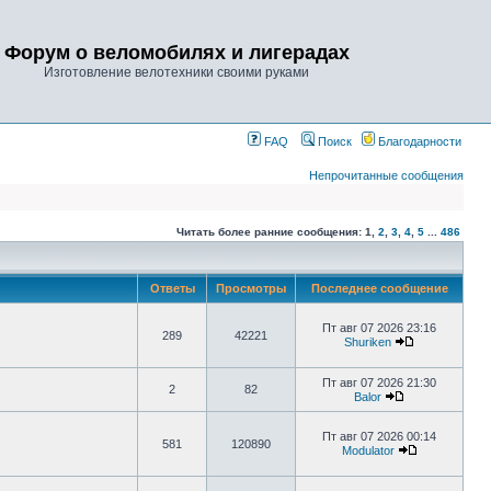
Форум о веломобилях и лигерадах
Изготовление велотехники своими руками
FAQ
Поиск
Благодарности
Непрочитанные сообщения
Читать более ранние сообщения:
1
,
2
,
3
,
4
,
5
...
486
Ответы
Просмотры
Последнее сообщение
Пт авг 07 2026 23:16
289
42221
Shuriken
Пт авг 07 2026 21:30
2
82
Balor
Пт авг 07 2026 00:14
581
120890
Modulator