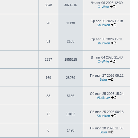
Чт авг 06 2026 12:30
3648
3074216
O-Witte
Ср авг 05 2026 12:18
20
11130
Shuriken
Ср авг 05 2026 12:11
31
2165
Shuriken
Вт авг 04 2026 21:48
2337
1955115
O-Witte
Пн июл 27 2026 09:12
169
28979
Balor
Сб июл 25 2026 15:24
33
5186
Vladislav
Сб июл 25 2026 00:18
72
10492
Shuriken
Пн июл 20 2026 11:56
6
1498
Balor