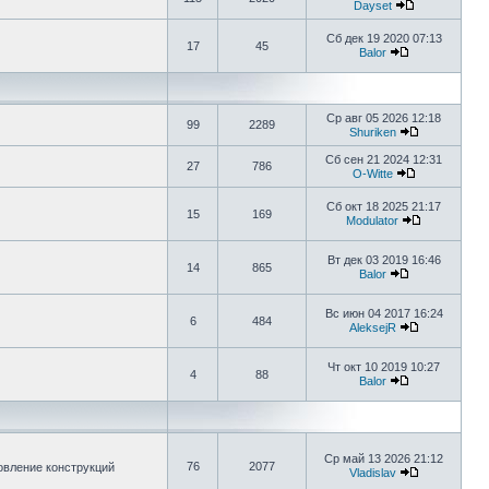
Dayset
Сб дек 19 2020 07:13
17
45
Balor
Ср авг 05 2026 12:18
99
2289
Shuriken
Сб сен 21 2024 12:31
27
786
O-Witte
Сб окт 18 2025 21:17
15
169
Modulator
Вт дек 03 2019 16:46
14
865
Balor
Вс июн 04 2017 16:24
6
484
AleksejR
Чт окт 10 2019 10:27
4
88
Balor
Ср май 13 2026 21:12
76
2077
овление конструкций
Vladislav