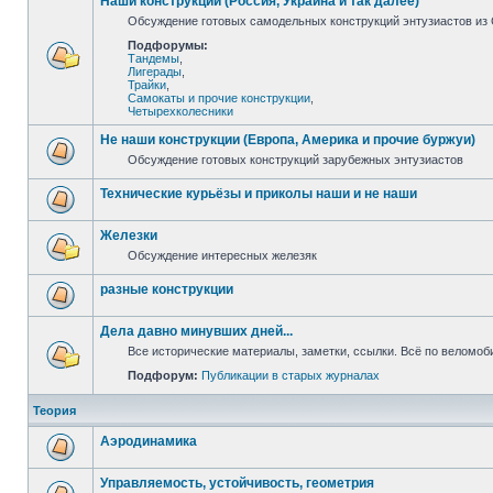
Наши конструкции (Россия, Украина и так далее)
Обсуждение готовых самодельных конструкций энтузиастов из С
Подфорумы:
Тандемы
,
Лигерады
,
Трайки
,
Самокаты и прочие конструкции
,
Четырехколесники
Не наши конструкции (Европа, Америка и прочие буржуи)
Обсуждение готовых конструкций зарубежных энтузиастов
Технические курьёзы и приколы наши и не наши
Железки
Обсуждение интересных железяк
разные конструкции
Дела давно минувших дней...
Все исторические материалы, заметки, ссылки. Всё по веломо
Подфорум:
Публикации в старых журналах
Теория
Аэродинамика
Управляемость, устойчивость, геометрия