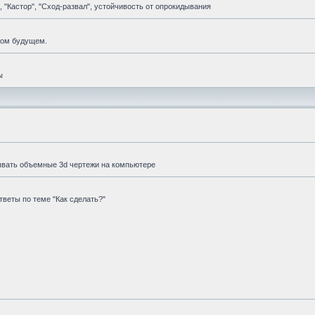
 "Кастор", "Сход-развал", устойчивость от опрокидывания
мом будущем.
ы
ывать объемные 3d чертежи на компьютере
веты по теме "Как сделать?"