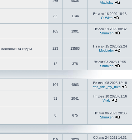
265
9036
Vladislav
Вт июн 16 2020 18:13
82
1144
O-Witte
Пт сен 19 2025 00:32
105
1901
Shuriken
Пт май 15 2026 22:24
223
13583
я слежения за ходом
Modulator
Вт окт 03 2023 12:55
12
378
Shuriken
Вс июн 08 2025 12:18
104
4863
Yes_this_my_trike
Пт фев 10 2023 01:16
31
2041
Vitaly
Пт янв 06 2023 20:36
8
675
Shuriken
Сб апр 24 2021 14:31
115
2020