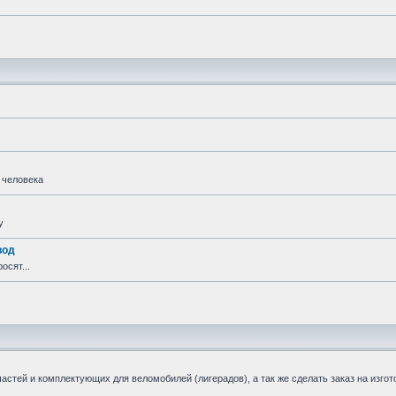
 человека
у
вод
осят...
стей и комплектующих для веломобилей (лигерадов), а так же сделать заказ на изгот