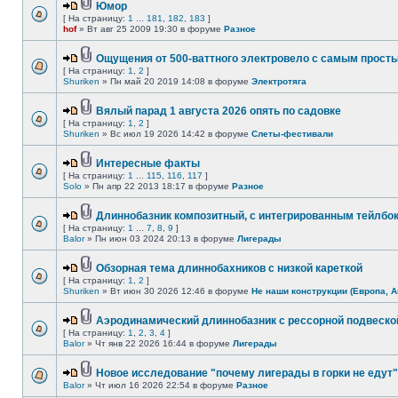
Юмор
[ На страницу:
1
...
181
,
182
,
183
]
hof
» Вт авг 25 2009 19:30 в форуме
Разное
Ощущения от 500-ваттного электровело с самым прост
[ На страницу:
1
,
2
]
Shuriken
» Пн май 20 2019 14:08 в форуме
Электротяга
Вялый парад 1 августа 2026 опять по садовке
[ На страницу:
1
,
2
]
Shuriken
» Вс июл 19 2026 14:42 в форуме
Слеты-фестивали
Интересные факты
[ На страницу:
1
...
115
,
116
,
117
]
Solo
» Пн апр 22 2013 18:17 в форуме
Разное
Длиннобазник композитный, с интегрированным тейлбо
[ На страницу:
1
...
7
,
8
,
9
]
Balor
» Пн июн 03 2024 20:13 в форуме
Лигерады
Обзорная тема длиннобахников с низкой кареткой
[ На страницу:
1
,
2
]
Shuriken
» Вт июн 30 2026 12:46 в форуме
Не наши конструкции (Европа, А
Аэродинамический длиннобазник с рессорной подвеско
[ На страницу:
1
,
2
,
3
,
4
]
Balor
» Чт янв 22 2026 16:44 в форуме
Лигерады
Новое исследование "почему лигерады в горки не едут"
Balor
» Чт июл 16 2026 22:54 в форуме
Разное