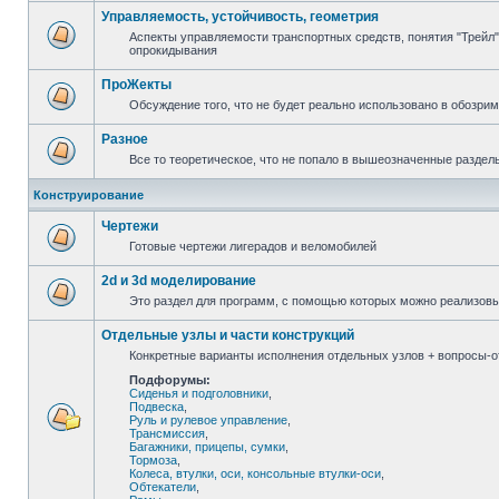
Управляемость, устойчивость, геометрия
Аспекты управляемости транспортных средств, понятия "Трейл",
опрокидывания
ПроЖекты
Обсуждение того, что не будет реально использовано в обозри
Разное
Все то теоретическое, что не попало в вышеозначенные раздел
Конструирование
Чертежи
Готовые чертежи лигерадов и веломобилей
2d и 3d моделирование
Это раздел для программ, с помощью которых можно реализов
Отдельные узлы и части конструкций
Конкретные варианты исполнения отдельных узлов + вопросы-от
Подфорумы:
Сиденья и подголовники
,
Подвеска
,
Руль и рулевое управление
,
Трансмиссия
,
Багажники, прицепы, сумки
,
Тормоза
,
Колеса, втулки, оси, консольные втулки-оси
,
Обтекатели
,