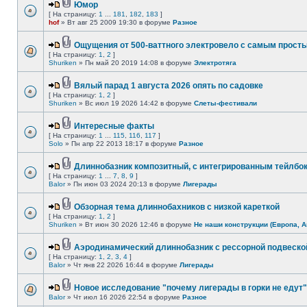
Юмор
[ На страницу:
1
...
181
,
182
,
183
]
hof
» Вт авг 25 2009 19:30 в форуме
Разное
Ощущения от 500-ваттного электровело с самым прост
[ На страницу:
1
,
2
]
Shuriken
» Пн май 20 2019 14:08 в форуме
Электротяга
Вялый парад 1 августа 2026 опять по садовке
[ На страницу:
1
,
2
]
Shuriken
» Вс июл 19 2026 14:42 в форуме
Слеты-фестивали
Интересные факты
[ На страницу:
1
...
115
,
116
,
117
]
Solo
» Пн апр 22 2013 18:17 в форуме
Разное
Длиннобазник композитный, с интегрированным тейлбо
[ На страницу:
1
...
7
,
8
,
9
]
Balor
» Пн июн 03 2024 20:13 в форуме
Лигерады
Обзорная тема длиннобахников с низкой кареткой
[ На страницу:
1
,
2
]
Shuriken
» Вт июн 30 2026 12:46 в форуме
Не наши конструкции (Европа, А
Аэродинамический длиннобазник с рессорной подвеско
[ На страницу:
1
,
2
,
3
,
4
]
Balor
» Чт янв 22 2026 16:44 в форуме
Лигерады
Новое исследование "почему лигерады в горки не едут"
Balor
» Чт июл 16 2026 22:54 в форуме
Разное