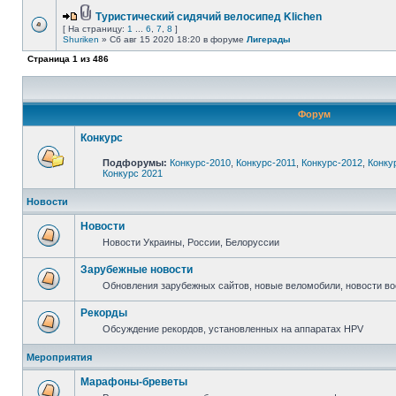
Туристический сидячий велосипед Klichen
[ На страницу:
1
...
6
,
7
,
8
]
Shuriken
» Сб авг 15 2020 18:20 в форуме
Лигерады
Страница
1
из
486
Форум
Конкурс
Подфорумы:
Конкурс-2010
,
Конкурс-2011
,
Конкурс-2012
,
Конку
Конкурс 2021
Новости
Новости
Новости Украины, России, Белоруссии
Зарубежные новости
Обновления зарубежных сайтов, новые веломобили, новости в
Рекорды
Обсуждение рекордов, установленных на аппаратах HPV
Мероприятия
Марафоны-бреветы