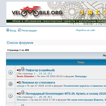
Имя пользователя:
Пароль:
{ LOG_ME_IN_SHORT
}
Перейти на сайт
Вход
Регистрация
Список форумов
Страница
1
из
486
По
Темы
Пифагор (серийный)
[ На страницу:
1
...
13
,
14
,
15
]
Denis Silantiev
» Пн июн 03 2024 00:02 в форуме
Лигерады
Лежажак из стекломата
yabagl
» Пт авг 07 2026 13:36 в форуме
Технические курьёзы и приколы н
Легендарный Streetstepper MTS-26. Купить к сезону 2019г
[ На страницу:
1
...
28
,
29
,
30
]
Modulator
» Ср янв 23 2019 17:36 в форуме
Не наши конструкции (Европа, 